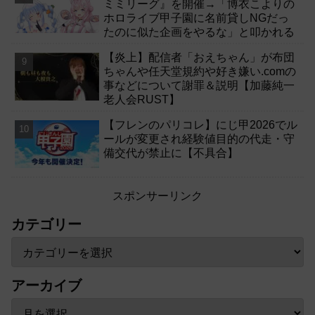
ミミリーグ』を開催→「博衣こよりの
ホロライブ甲子園に名前貸しNGだっ
たのに似た企画をやるな」と叩かれる
【炎上】配信者「おえちゃん」が布団
ちゃんや任天堂規約や好き嫌い.comの
事などについて謝罪＆説明【加藤純一
老人会RUST】
【フレンのパリコレ】にじ甲2026でル
ールが変更され経験値目的の代走・守
備交代が禁止に【不具合】
スポンサーリンク
カテゴリー
アーカイブ