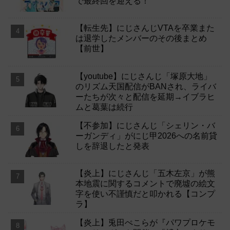
で最終回を迎える！
【転生先】にじさんじVTAを卒業また
は退学したメンバーのその後まとめ
【前世】
【youtube】にじさんじ「塚原大地」
のリズム天国配信がBANされ、ライバ
ーたちが次々と配信を延期→イブラヒ
ムと葛葉は続行
【不参加】にじさんじ「シェリン・バ
ーガンディ」がにじ甲2026への名前貸
しを辞退したと発表
【炎上】にじさんじ「五木左京」が熊
本地震に関するコメントで廃墟の絵文
字を使い不謹慎だと叩かれる【コンプ
ラ】
【炎上】兎田ぺこらが『パワプロケモ