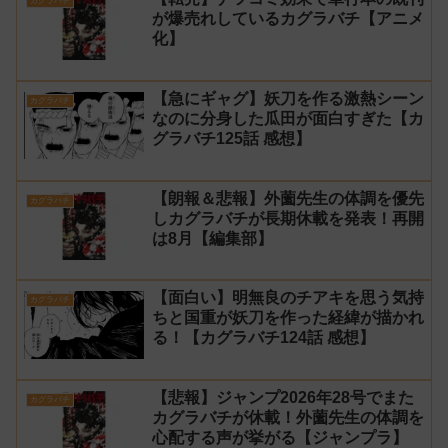
カグラバチ
が爆売れしているカグラバチ【アニメ
化】
【急にギャグ】妖刀を作る激熱シーン
カグラバチ
なのに分身した瓜田が面白すぎた【カ
グラバチ125話 感想】
【朗報＆悲報】外薗先生の体調を優先
カグラバチ
しカグラバチが長期休載を発表！再開
は8月【編集部】
【面白い】明無良のチアキを思う気持
カグラバチ
ちと国重が妖刀を作った経緯が描かれ
る！【カグラバチ124話 感想】
【悲報】ジャンプ2026年28号でまた
カグラバチ
カグラバチが休載！外薗先生の体調を
心配する声が挙がる【ジャンプラ】