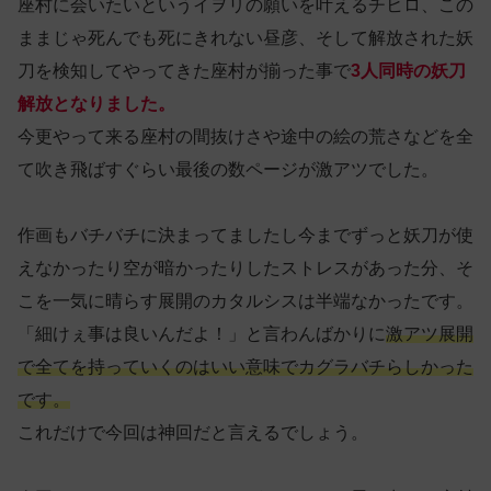
座村に会いたいというイヲリの願いを叶えるチヒロ、この
ままじゃ死んでも死にきれない昼彦、そして解放された妖
刀を検知してやってきた座村が揃った事で
3人同時の妖刀
解放となりました。
今更やって来る座村の間抜けさや途中の絵の荒さなどを全
て吹き飛ばすぐらい最後の数ページが激アツでした。
作画もバチバチに決まってましたし今までずっと妖刀が使
えなかったり空が暗かったりしたストレスがあった分、そ
こを一気に晴らす展開のカタルシスは半端なかったです。
「細けぇ事は良いんだよ！」と言わんばかりに
激アツ展開
で全てを持っていくのはいい意味でカグラバチらしかった
です。
これだけで今回は神回だと言えるでしょう。