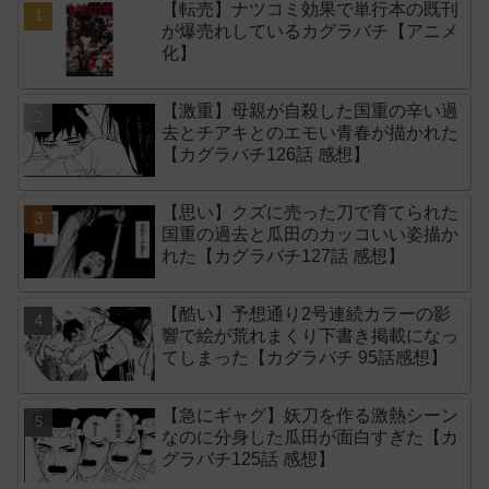
【転売】ナツコミ効果で単行本の既刊
が爆売れしているカグラバチ【アニメ
化】
【激重】母親が自殺した国重の辛い過
去とチアキとのエモい青春が描かれた
【カグラバチ126話 感想】
【思い】クズに売った刀で育てられた
国重の過去と瓜田のカッコいい姿描か
れた【カグラバチ127話 感想】
【酷い】予想通り2号連続カラーの影
響で絵が荒れまくり下書き掲載になっ
てしまった【カグラバチ 95話感想】
【急にギャグ】妖刀を作る激熱シーン
なのに分身した瓜田が面白すぎた【カ
グラバチ125話 感想】