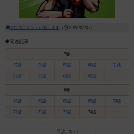
2件のコメントがあります
（
2025/04/07）
◆関連記事
7巻
57話
58話
59話
60話
61話
62話
63話
64話
65話
ー
8巻
66話
67話
68話
69話
70話
71話
72話
73話
74話
ー
目次