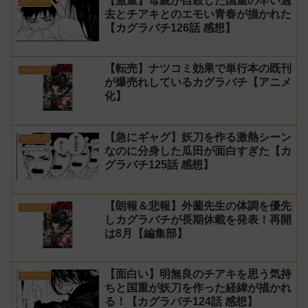
【激重】母親が自殺した国重の辛い過
カグラバチ
去とチアキとのエモい青春が描かれた
【カグラバチ126話 感想】
【転売】ナツコミ効果で単行本の既刊
カグラバチ
が爆売れしているカグラバチ【アニメ
化】
【急にギャグ】妖刀を作る激熱シーン
カグラバチ
なのに分身した瓜田が面白すぎた【カ
グラバチ125話 感想】
【朗報＆悲報】外薗先生の体調を優先
カグラバチ
しカグラバチが長期休載を発表！再開
は8月【編集部】
【面白い】明無良のチアキを思う気持
カグラバチ
ちと国重が妖刀を作った経緯が描かれ
る！【カグラバチ124話 感想】