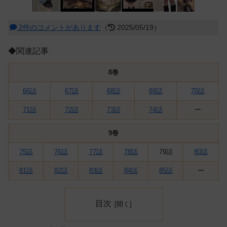
2件のコメントがあります
（
2025/05/19）
◆関連記事
8巻
66話
67話
68話
69話
70話
71話
72話
73話
74話
ー
9巻
75話
76話
77話
78話
79話
80話
81話
82話
83話
84話
85話
ー
目次