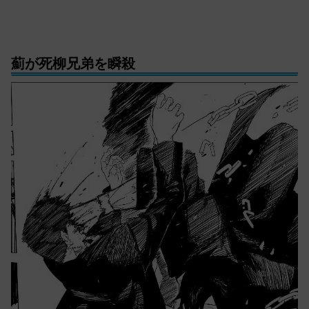
薊が死柳兄弟を瞬殺