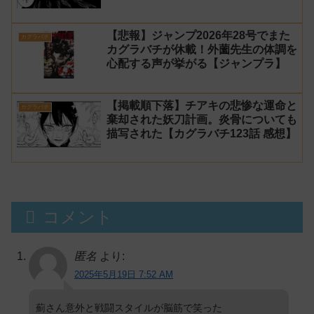
【悲報】ジャンプ2026年28号でまた
カグラバチ
カグラバチが休載！外薗先生の体調を
心配する声が挙がる【ジャンプラ】
【掲載順下落】チアキの悲惨な運命と
カグラバチ
棄却された妖刀計画。炎骨についても
描写された【カグラバチ123話 感想】
コメント
匿名
より:
2025年5月19日 7:52 AM
薊さん意外と戦闘スタイルが脳筋で笑った