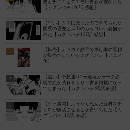
去とチアキとのエモい青春が描かれた
【カグラバチ126話 感想】
【思い】クズに売った刀で育てられた
国重の過去と瓜田のカッコいい姿描か
れた【カグラバチ127話 感想】
【転売】ナツコミ効果で単行本の既刊
が爆売れしているカグラバチ【アニメ
化】
【酷い】予想通り2号連続カラーの影
響で絵が荒れまくり下書き掲載になっ
てしまった【カグラバチ 95話感想】
【クソ展開】ようやく死んだ座村をチ
ヒロが復活させるとか言い出した【カ
グラバチ112話 感想】