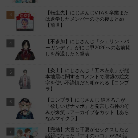
【転生先】にじさんじVTAを卒業また
は退学したメンバーのその後まとめ
【前世】
【不参加】にじさんじ「シェリン・バ
ーガンディ」がにじ甲2026への名前貸
しを辞退したと発表
【炎上】にじさんじ「五木左京」が熊
本地震に関するコメントで廃墟の絵文
字を使い不謹慎だと叩かれる【コンプ
ラ】
【コンプラ】にじさんじ 鏑木ろこが
「欲しいぜナマポ」と発言し石神のぞ
みが爆笑→アーカイブをカット【あら
なみマイクラ】
【完結】大喜と千夏がセックスしたと
話題になった『アオのハコ』が250話