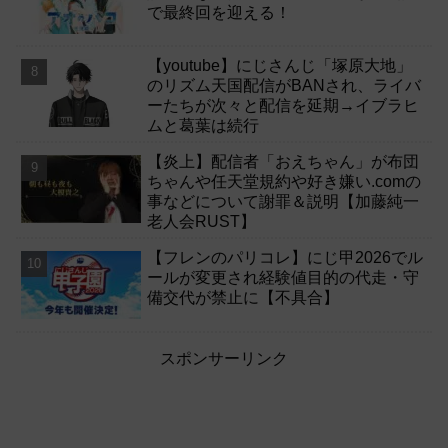
で最終回を迎える！
【youtube】にじさんじ「塚原大地」
のリズム天国配信がBANされ、ライバ
ーたちが次々と配信を延期→イブラヒ
ムと葛葉は続行
【炎上】配信者「おえちゃん」が布団
ちゃんや任天堂規約や好き嫌い.comの
事などについて謝罪＆説明【加藤純一
老人会RUST】
【フレンのパリコレ】にじ甲2026でル
ールが変更され経験値目的の代走・守
備交代が禁止に【不具合】
スポンサーリンク