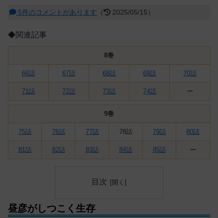
5件のコメントがあります
（
2025/05/15）
◆関連記事
8巻
66話
67話
68話
69話
70話
71話
72話
73話
74話
ー
9巻
75話
76話
77話
78話
79話
80話
81話
82話
83話
84話
85話
ー
目次
昼彦がしつこく生存