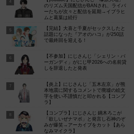
のリズム天国配信がBANされ、ライバ
ーたちが次々と配信を延期→イブラヒ
ムと葛葉は続行
【完結】大喜と千夏がセックスしたと
話題になった『アオのハコ』が250話
で最終回を迎える！
【不参加】にじさんじ「シェリン・バ
ーガンディ」がにじ甲2026への名前貸
しを辞退したと発表
【炎上】にじさんじ「五木左京」が熊
本地震に関するコメントで廃墟の絵文
字を使い不謹慎だと叩かれる【コンプ
ラ】
【コンプラ】にじさんじ 鏑木ろこが
「欲しいぜナマポ」と発言し石神のぞ
みが爆笑→アーカイブをカット【あら
なみマイクラ】