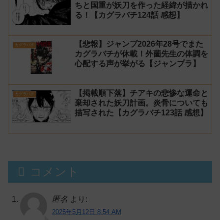
ちと国重が妖刀を作った経緯が描かれ
る！【カグラバチ124話 感想】
【悲報】ジャンプ2026年28号でまた
カグラバチ
カグラバチが休載！外薗先生の体調を
心配する声が挙がる【ジャンプラ】
【掲載順下落】チアキの悲惨な運命と
カグラバチ
棄却された妖刀計画。炎骨についても
描写された【カグラバチ123話 感想】
コメント
匿名
より:
2025年5月12日 8:54 AM