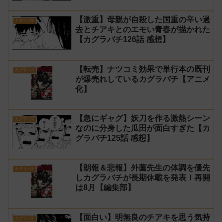
【激重】母親が自殺した国重の辛い過
カグラバチ
去とチアキとのエモい青春が描かれた
【カグラバチ126話 感想】
【転売】ナツコミ効果で単行本の既刊
カグラバチ
が爆売れしているカグラバチ【アニメ
化】
【急にギャグ】妖刀を作る激熱シーン
カグラバチ
なのに分身した瓜田が面白すぎた【カ
グラバチ125話 感想】
【朗報＆悲報】外薗先生の体調を優先
カグラバチ
しカグラバチが長期休載を発表！再開
は8月【編集部】
【面白い】明無良のチアキを思う気持
カグラバチ