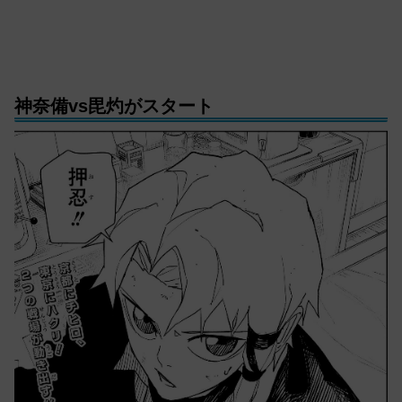
神奈備vs毘灼がスタート