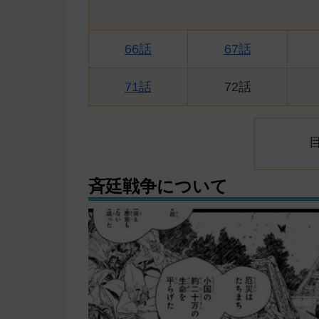
66話
67話
71話
72話
斉廷戦争について