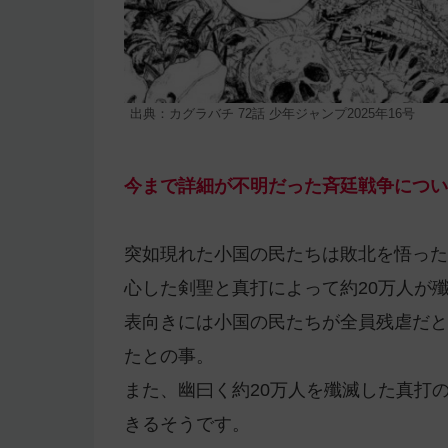
出典：カグラバチ 72話 少年ジャンプ2025年16号
今まで詳細が不明だった斉廷戦争につい
突如現れた小国の民たちは敗北を悟った
心した剣聖と真打によって約20万人が
表向きには小国の民たちが全員残虐だと
たとの事。
また、幽曰く約20万人を殲滅した真打
きるそうです。