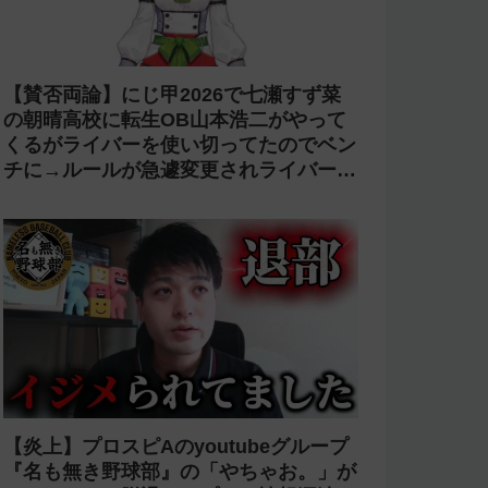
【賛否両論】にじ甲2026で七瀬すず菜
の朝晴高校に転生OB山本浩二がやって
くるがライバーを使い切ってたのでベン
チに→ルールが急遽変更されライバーの
転生が可能に
【炎上】プロスピAのyoutubeグループ
『名も無き野球部』の「やちゃお。」が