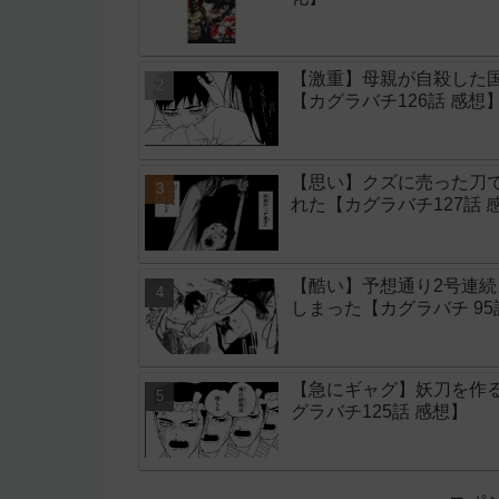
【激重】母親が自殺した
【カグラバチ126話 感想
【思い】クズに売った刀
れた【カグラバチ127話 
【酷い】予想通り2号連
しまった【カグラバチ 9
【急にギャグ】妖刀を作
グラバチ125話 感想】