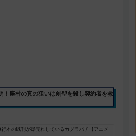
明！座村の真の狙いは剣聖を殺し契約者を救
単行本の既刊が爆売れしているカグラバチ【アニメ