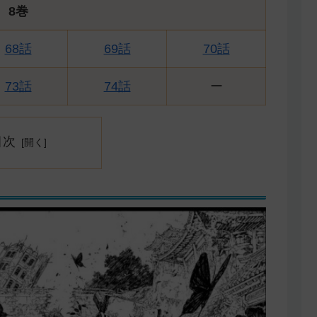
8巻
68話
69話
70話
73話
74話
ー
目次