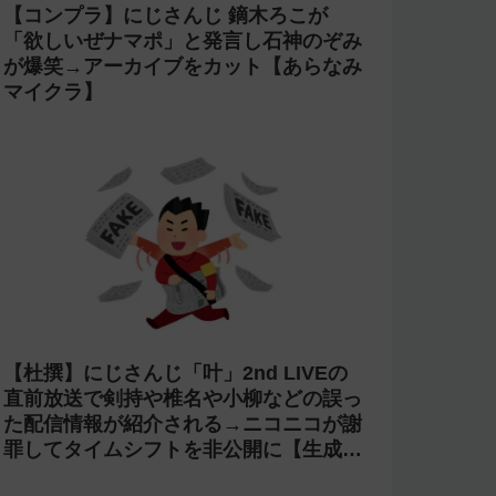
【コンプラ】にじさんじ 鏑木ろこが
「欲しいぜナマポ」と発言し石神のぞみ
が爆笑→アーカイブをカット【あらなみ
マイクラ】
【杜撰】にじさんじ「叶」2nd LIVEの
直前放送で剣持や椎名や小柳などの誤っ
た配信情報が紹介される→ニコニコが謝
罪してタイムシフトを非公開に【生成
AI?】