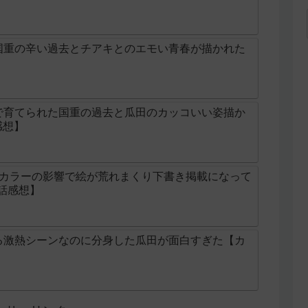
国重の辛い過去とチアキとのエモい青春が描かれた
】
で育てられた国重の過去と瓜田のカッコいい姿描か
感想】
続カラーの影響で絵が荒れまくり下書き掲載になって
5話感想】
る激熱シーンなのに分身した瓜田が面白すぎた【カ