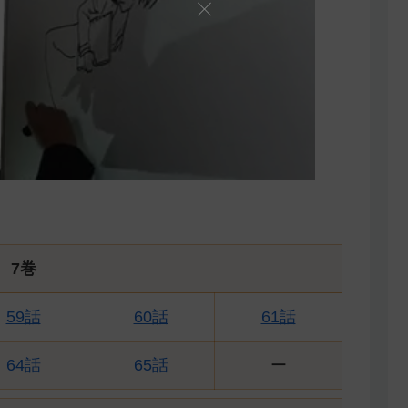
7巻
59話
60話
61話
64話
65話
ー