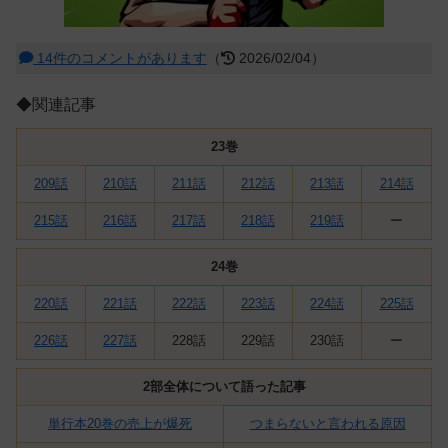
14件のコメントがあります
（
2026/02/04）
◆関連記事
23巻
209話
210話
211話
212話
213話
214話
215話
216話
217話
218話
219話
ー
24巻
220話
221話
222話
223話
224話
225話
226話
227話
228話
229話
230話
ー
2部全体について語った記事
単行本20巻の売上が爆死
つまらないと言われる原因