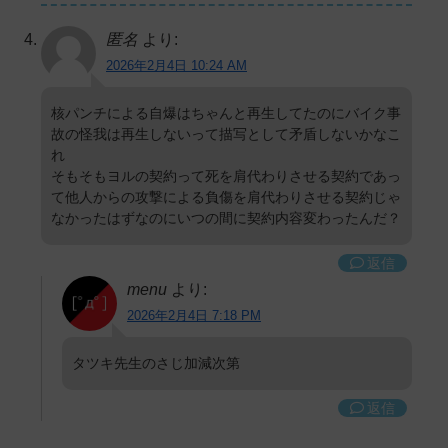
匿名
より:
2026年2月4日 10:24 AM
核パンチによる自爆はちゃんと再生してたのにバイク事
故の怪我は再生しないって描写として矛盾しないかなこ
れ
そもそもヨルの契約って死を肩代わりさせる契約であっ
て他人からの攻撃による負傷を肩代わりさせる契約じゃ
なかったはずなのにいつの間に契約内容変わったんだ？
返信
menu
より:
2026年2月4日 7:18 PM
タツキ先生のさじ加減次第
返信