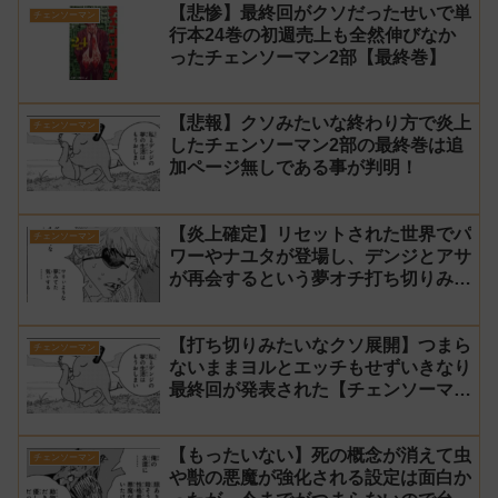
【悲惨】最終回がクソだったせいで単
チェンソーマン
行本24巻の初週売上も全然伸びなか
ったチェンソーマン2部【最終巻】
【悲報】クソみたいな終わり方で炎上
チェンソーマン
したチェンソーマン2部の最終巻は追
加ページ無しである事が判明！
【炎上確定】リセットされた世界でパ
チェンソーマン
ワーやナユタが登場し、デンジとアサ
が再会するという夢オチ打ち切りみた
いな終わり方【チェンソーマン2部 最
終回 感想】
【打ち切りみたいなクソ展開】つまら
チェンソーマン
ないままヨルとエッチもせずいきなり
最終回が発表された【チェンソーマン
2部 231話感想】
【もったいない】死の概念が消えて虫
チェンソーマン
や獣の悪魔が強化される設定は面白か