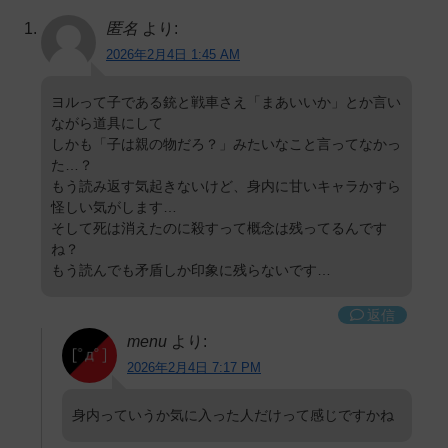
匿名
より:
2026年2月4日 1:45 AM
ヨルって子である銃と戦車さえ「まあいいか」とか言い
ながら道具にして
しかも「子は親の物だろ？」みたいなこと言ってなかっ
た…？
もう読み返す気起きないけど、身内に甘いキャラかすら
怪しい気がします…
そして死は消えたのに殺すって概念は残ってるんです
ね？
もう読んでも矛盾しか印象に残らないです…
返信
menu
より:
2026年2月4日 7:17 PM
身内っていうか気に入った人だけって感じですかね