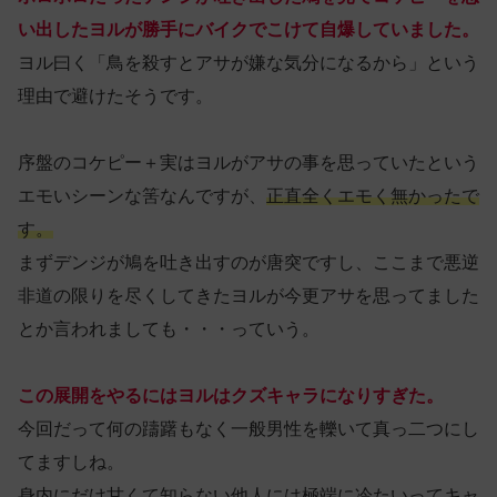
い出したヨルが勝手にバイクでこけて自爆していました。
ヨル曰く「鳥を殺すとアサが嫌な気分になるから」という
理由で避けたそうです。
序盤のコケピー＋実はヨルがアサの事を思っていたという
エモいシーンな筈なんですが、
正直全くエモく無かったで
す。
まずデンジが鳩を吐き出すのが唐突ですし、ここまで悪逆
非道の限りを尽くしてきたヨルが今更アサを思ってました
とか言われましても・・・っていう。
この展開をやるにはヨルはクズキャラになりすぎた。
今回だって何の躊躇もなく一般男性を轢いて真っ二つにし
てますしね。
身内にだけ甘くて知らない他人には極端に冷たいってキャ