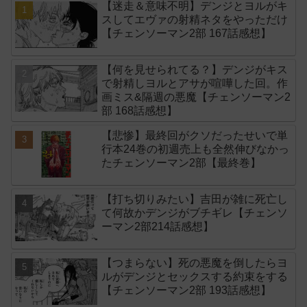
【迷走＆意味不明】デンジとヨルがキ
スしてエヴァの射精ネタをやっただけ
【チェンソーマン2部 167話感想】
【何を見せられてる？】デンジがキス
で射精しヨルとアサが喧嘩した回。作
画ミス&隔週の悪魔【チェンソーマン2
部 168話感想】
【悲惨】最終回がクソだったせいで単
行本24巻の初週売上も全然伸びなかっ
たチェンソーマン2部【最終巻】
【打ち切りみたい】吉田が雑に死亡し
て何故かデンジがブチギレ【チェンソ
ーマン2部214話感想】
【つまらない】死の悪魔を倒したらヨ
ルがデンジとセックスする約束をする
【チェンソーマン2部 193話感想】