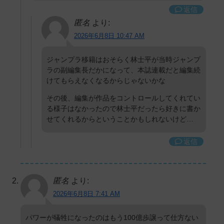
返信
匿名
より:
2026年6月8日 10:47 AM
ジャンプラ移籍はおそらく林士平が当時ジャンプ
ラの副編集長だかになって、本誌連載だと編集続
けてもらえなくなるからじゃないかな
その後、編集が作品をコントロールしてくれてい
る様子はなかったので林士平だったら好きに書か
せてくれるからということかもしれないけど…
返信
匿名
より:
2026年6月8日 7:41 AM
パワーが犠牲になったのはもう100億歩譲って仕方ない