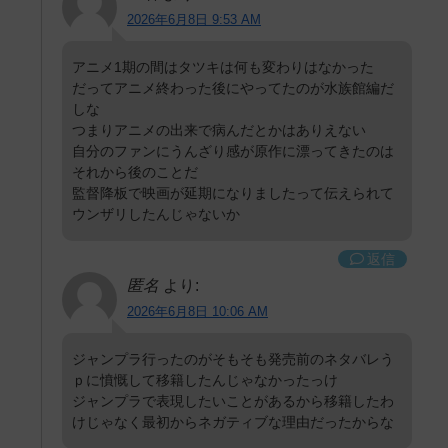
2026年6月8日 9:53 AM
アニメ1期の間はタツキは何も変わりはなかった
だってアニメ終わった後にやってたのが水族館編だ
しな
つまりアニメの出来で病んだとかはありえない
自分のファンにうんざり感が原作に漂ってきたのは
それから後のことだ
監督降板で映画が延期になりましたって伝えられて
ウンザリしたんじゃないか
返信
匿名
より:
2026年6月8日 10:06 AM
ジャンプラ行ったのがそもそも発売前のネタバレう
ｐに憤慨して移籍したんじゃなかったっけ
ジャンプラで表現したいことがあるから移籍したわ
けじゃなく最初からネガティブな理由だったからな