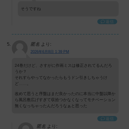
そうですね
返信
匿名
より:
2026年6月8日 1:39 PM
24巻だけど、さすがに作画ミスは修正されてるんだろ
うか？
それすらやってなかったらもうドン引きしちゃうけ
ど……。
改めて思うと序盤はまだ良かったのに本当に中盤以降か
ら風呂敷広げすぎて収拾つかなくなってモチベーション
無くなっちゃったんだろうなぁと思った
返信
匿名
より: