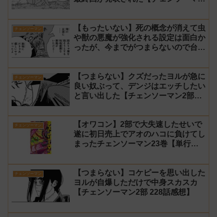
2部 231話感想】
【もったいない】死の概念が消えて虫
チェンソーマン
や獣の悪魔が強化される設定は面白か
ったが、今までがつまらないので台無
し【チェンソーマン2部 230話感想】
【つまらない】クズだったヨルが急に
チェンソーマン
良い奴ぶって、デンジはエッチしたい
と言い出した【チェンソーマン2部
229話感想】
【オワコン】2部で大失速したせいで
チェンソーマン
遂に初日売上でアオのハコに負けてし
まったチェンソーマン23巻【単行
本】
【つまらない】コケピーを思い出した
チェンソーマン
ヨルが自爆しただけで中身スカスカ
【チェンソーマン2部 228話感想】