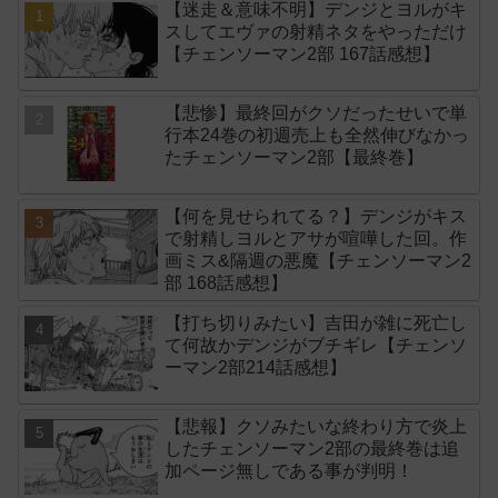
【迷走＆意味不明】デンジとヨルがキ
スしてエヴァの射精ネタをやっただけ
【チェンソーマン2部 167話感想】
【悲惨】最終回がクソだったせいで単
行本24巻の初週売上も全然伸びなかっ
たチェンソーマン2部【最終巻】
【何を見せられてる？】デンジがキス
で射精しヨルとアサが喧嘩した回。作
画ミス&隔週の悪魔【チェンソーマン2
部 168話感想】
【打ち切りみたい】吉田が雑に死亡し
て何故かデンジがブチギレ【チェンソ
ーマン2部214話感想】
【悲報】クソみたいな終わり方で炎上
したチェンソーマン2部の最終巻は追
加ページ無しである事が判明！