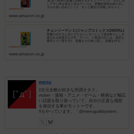
“鎧”姿で戦争の悪魔と対峙するチェンソーマン!! ヨルに対
しアサに体を返せと迫るデンジは、悪魔的発想を繰り出し
ヨルを追い詰めていく!! 次々と概念が消滅しめちゃくち
ゃになった世界で、剥き出しになるヨルとアサ、そしてデ
ンジの想い。ポチタと一緒…
www.amazon.co.jp
チェンソーマン 1 (ジャンプコミックスDIGITAL)
悪魔のポチタと共にデビルハンターとして借金取りにこき
使われる超貧乏な少年・デンジ。ド底辺の日々は、残忍な
裏切りで一変する!! 悪魔をその身に宿し、悪魔を狩る、
新時代ダークヒーローアクション、開幕！
www.amazon.co.jp
menu
2次元全般が好きな所謂オタク。
vtuber・漫画・アニメ・ゲーム・映画など幅広
い話題を取り扱っていて、自分の正直な感想
を発信する事がモットーです。
Xもやっています。「@menuguildsystem」