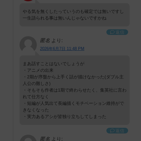
やる気を無くしたっていうのも確定では無いですし
一生語られる事は無いんじゃないですかね
返信
匿名
より:
2026年6月7日 11:48 PM
まあ話すことはないでしょうが
・アニメの出来
・2期が序盤から上手く話が描けなかった(ダブル主
人公の難しさ)
・そもそも作者は1期で終わらせたく、集英社に言わ
れて仕方なく
・短編が人気出て長編描くモチベーション維持がで
きなくなった
・実力あるアシが皆独り立ちしてしまった
返信
匿名
より: