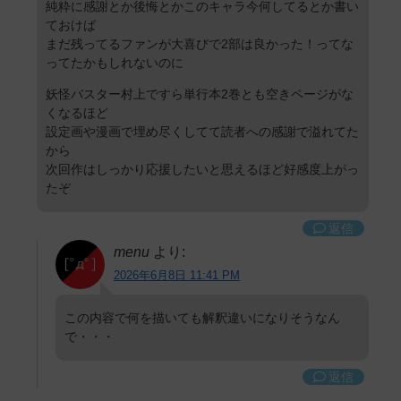
純粋に感謝とか後悔とかこのキャラ今何してるとか書い
ておけば
まだ残ってるファンが大喜びで2部は良かった！ってな
ってたかもしれないのに
妖怪バスター村上ですら単行本2巻とも空きページがな
くなるほど
設定画や漫画で埋め尽くしてて読者への感謝で溢れてた
から
次回作はしっかり応援したいと思えるほど好感度上がっ
たぞ
返信
menu
より:
2026年6月8日 11:41 PM
この内容で何を描いても解釈違いになりそうなん
で・・・
返信