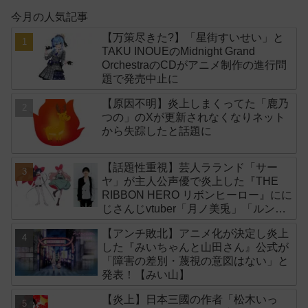
今月の人気記事
【万策尽きた?】「星街すいせい」と
TAKU INOUEのMidnight Grand
OrchestraのCDがアニメ制作の進行問
題で発売中止に
【原因不明】炎上しまくってた「鹿乃
つの」のXが更新されなくなりネット
から失踪したと話題に
【話題性重視】芸人ラランド「サー
ヤ」が主人公声優で炎上した『THE
RIBBON HERO リボンヒーロー』にに
じさんじvtuber「月ノ美兎」「ルンル
ン」「でびでび・でびる」が出演！
【アンチ敗北】アニメ化が決定し炎上
した『みいちゃんと山田さん』公式が
「障害の差別・蔑視の意図はない」と
発表！【みい山】
【炎上】日本三國の作者「松木いっ