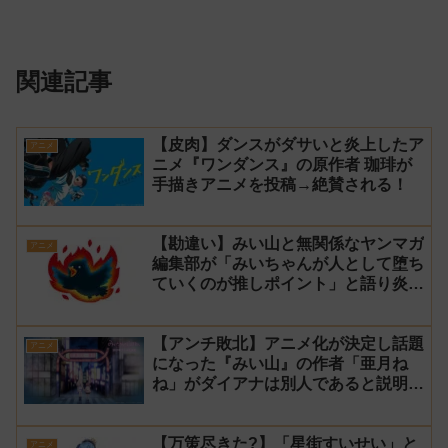
関連記事
【皮肉】ダンスがダサいと炎上したア
アニメ
ニメ『ワンダンス』の原作者 珈琲が
手描きアニメを投稿→絶賛される！
【勘違い】みい山と無関係なヤンマガ
アニメ
編集部が「みいちゃんが人として堕ち
ていくのが推しポイント」と語り炎上
し動画を非公開に【マガポケ シリウ
ス】
【アンチ敗北】アニメ化が決定し話題
アニメ
になった『みい山』の作者「亜月ね
ね」がダイアナは別人であると説明し
炎上
【万策尽きた?】「星街すいせい」と
アニメ