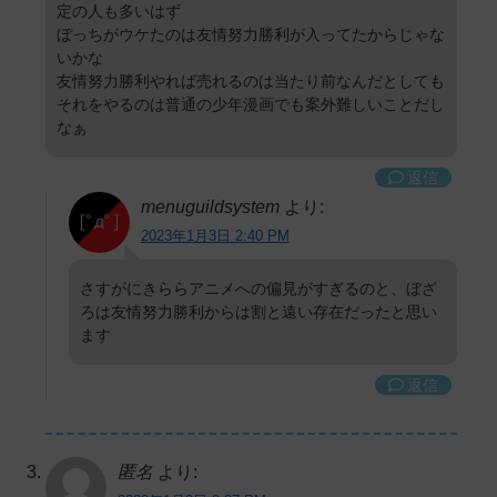
定の人も多いはず
ぼっちがウケたのは友情努力勝利が入ってたからじゃな
いかな
友情努力勝利やれば売れるのは当たり前なんだとしても
それをやるのは普通の少年漫画でも案外難しいことだし
なぁ
返信
menuguildsystem
より:
2023年1月3日 2:40 PM
さすがにきららアニメへの偏見がすぎるのと、ぼざ
ろは友情努力勝利からは割と遠い存在だったと思い
ます
返信
匿名
より: