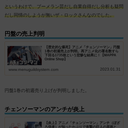
というわけで、ブーメラン芸だし自業自得だし分析も疑問
だし同情のしようが無いザ・ロックさんなのでした。
円盤の売上判明
【歴史的な爆死】アニメ「チェンソーマン」円盤
1巻の初週売上が判明。再アニメ化の署名数すら
下回る1735枚という悲惨な結果に！【MAPPA
Online Shop】
2023.01.31
www.menuguildsystem.com
円盤1巻の初週売り上げが判明しました。
チェンソーマンのアンチが炎上
【炎上】アニメ「チェンソーマン」アンチ（ぼざ
ろ信者）が知ったかぶりで進撃の巨人の原画と