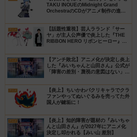
TAKU INOUEのMidnight Grand
OrchestraのCDがアニメ制作の進行
問題で発売中止に
【話題性重視】芸人ラランド「サー
アニメ
ヤ」が主人公声優で炎上した『THE
RIBBON HERO リボンヒーロー』に
にじさんじvtuber「月ノ美兎」「ル
ンルン」「でびでび・でびる」が出
【アンチ敗北】アニメ化が決定し炎上
演！
アニメ
した『みいちゃんと山田さん』公式が
「障害の差別・蔑視の意図はない」と
発表！【みい山】
【炎上】ちいかわパクリキャラでクラ
アニメ
ファンやってぬいぐるみを売ってた外
国人が鍵垢に！
【炎上】知的障害が題材の『みいちゃ
アニメ
んと山田さん』が2027年にアニメ化
決定し叩かれる【みい山 差別】