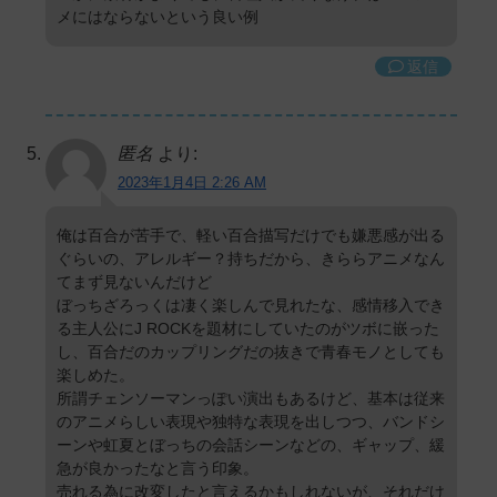
メにはならないという良い例
返信
匿名
より:
2023年1月4日 2:26 AM
俺は百合が苦手で、軽い百合描写だけでも嫌悪感が出る
ぐらいの、アレルギー？持ちだから、きららアニメなん
てまず見ないんだけど
ぼっちざろっくは凄く楽しんで見れたな、感情移入でき
る主人公にJ ROCKを題材にしていたのがツボに嵌った
し、百合だのカップリングだの抜きで青春モノとしても
楽しめた。
所謂チェンソーマンっぽい演出もあるけど、基本は従来
のアニメらしい表現や独特な表現を出しつつ、バンドシ
ーンや虹夏とぼっちの会話シーンなどの、ギャップ、緩
急が良かったなと言う印象。
売れる為に改変したと言えるかもしれないが、それだけ