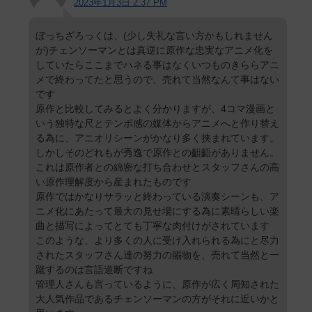
2023年1月3日 2:37 PM
ぼっちざろっくは、(少し失礼な言い方かもしれません
が)チェンソーマンとは真逆に原作な忠実なアニメ化を
していたらここまでハネる事はなくいつものきららアニ
メで終わってたと思うので、売れて当然なんて事はない
です
原作と比較してみるとよく分かりますが、4コマ漫画と
いう独特な尺とテンポ感の媒体からアニメへと作り替え
る為に、アニオリシーンがかなり多く挟まれています。
しかしそのどれもが秀逸で原作との齟齬がありません。
これは原作者との綿密な打ち合わせとスタッフさんの高
い原作理解度から産まれたものです
原作ではかなりサラッと終わっている演奏シーンも、ア
ニメ化にあたって最大の見せ場にする為に素晴らしい楽
曲と描写によってとても丁寧な肉付けがされています
このような、より多くの人に受け入れられる為にと尽力
されたスタッフさん達の努力の賜物を、売れて当然と一
蹴するのは言語道断ですね
管理人さんも言っているように、原作が広く周知された
大人気作品であるチェンソーマンの方がそれに近いかと