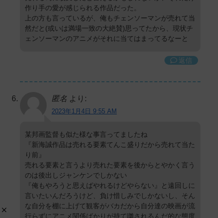
作り手の愛が感じられる作品だった。
上の方も言っているが、俺もチェンソーマンが売れて当
然だと(或いは満場一致の大絶賛)思ってたから、現状チ
ェンソーマンのアニメがそれに当てはまってるなーと
返信
匿名
より:
2023年1月4日 9:55 AM
某邦画監督も似た様な事言ってましたね
『新海誠作品は売れる要素てんこ盛りだから売れて当た
り前』
売れる要素と言うより売れた要素を後からとやかく言う
のは後出しジャンケンでしかない
『俺もやろうと思えばやれるけどやらない』と遠回しに
言いたいんだろうけど、負け惜しみでしかないし、そん
な自分を棚に上げて観客がバカだから自分達の映画が流
行らずにアニメ関係ばかりが持て囃されるんだ的な態度