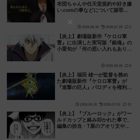
布団ちゃんや任天堂規約や好き嫌
い.comの事などについて謝罪＆
説明【加藤純一 老人会RUST】
2026.06.30
2026.07.28
2
【炎上】劇場版新作『ケロロ軍
曹』に出演した実写版『銀魂』の
小栗旬が「何の思い入れもありま
せん」とコメント→叩かれ削除
2026.06.28
8
【炎上】福田 雄一が監督を務め
た劇場版新作『ケロロ軍曹』が
『進撃の巨人』パロディを権利者
から拒否されたのに公開して謝
罪！【実写ネタ】
2026.06.26
2026.07.01
15
【炎上】『ブルーロック』がワー
ルドカップと絡み叩かれた事で、
編集の担当・T屋のアオリ文や森
保監督ディスやキーパー川島ディ
スが掘り起こされる