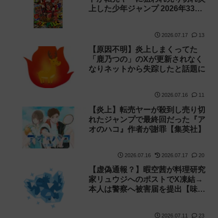
上した少年ジャンプ 2026年33号
が受注販売決定！Vジャンプの付
録は中止！【集英社】
2026.07.17
13
【原因不明】炎上しまくってた
「鹿乃つの」のXが更新されなく
なりネットから失踪したと話題に
2026.07.16
11
【炎上】転売ヤーが殺到し売り切
れたジャンプで最終回だった『ア
オのハコ』作者が謝罪【集英社】
2026.07.16
2026.07.17
20
【虚偽通報？】暇空茜が料理研究
家リュウジへのポストでX凍結→
本人は警察へ被害届を提出【味の
素】
2026.07.11
23