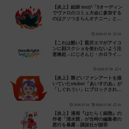
【炎上】絵師 imiが「5オーディン
でヴァロのコミュ大会に参加する
のはクソつまらんオナニー」と誹
謗中傷し謝罪→vtuber「葉月いの
り」がブチギレ
2026.07.10
18
【これは酷い】藍沢エマがアイコ
ンに顔スクショを使わないよう注
意喚起→にじさんじ・ホロライ
ブ・ぶいすぽvtuberのイラストを
大量に無断でアイコンに使用した
2026.07.09
4
ライバー事務所「NeoBright（ネ
オブライト）」が謝罪！
【炎上】際どいファンアートを描
いていたvtuber「あいすのあ」が
「しぐれうい」にブロックされた
と発表し叩かれる→同人誌の頒布
を中止＆自粛！
2026.07.04
2026.07.06
16
【炎上】漫画『はたらく細胞』の
作者「清水茜」が当時の編集者の
悪行を暴露→講談社が謝罪