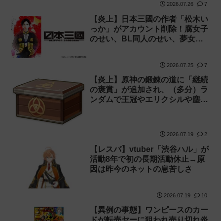
2026.07.26
7
【炎上】日本三國の作者「松木い
っか」がアカウント削除！腐女子
のせい、BL同人のせい、夢女の
せいと騒がれるが、決定的な原因
は不明
2026.07.25
7
【炎上】原神の鍛錬の道に「継続
の褒賞」が追加され、（多分）ラ
ンダムで王冠やエリクシルや塵が
貰える事が判明
2026.07.19
2
【レスバ】vtuber「渋谷ハル」が
活動8年で初の長期活動休止→原
因は昨今のネットの息苦しさ
2026.07.19
10
【異例の事態】ワンピースのカー
ドが転売ヤーに狙われ売り切れ炎