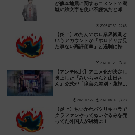
が熊本地震に関するコメントで廃
墟の絵文字を使い不謹慎だと叩か
れる【コンプラ】
2026.07.30
66
【炎上】めたんのホロ業界観測と
いうアカウントが「ホロドリは見
た事ない高評価率」と過剰に持ち
上げ叩かれる
2026.07.29
31
【アンチ敗北】アニメ化が決定し
炎上した『みいちゃんと山田さ
ん』公式が「障害の差別・蔑視の
意図はない」と発表！【みい山】
2026.07.27
2026.08.02
23
【炎上】ちいかわパクリキャラで
クラファンやってぬいぐるみを売
ってた外国人が鍵垢に！