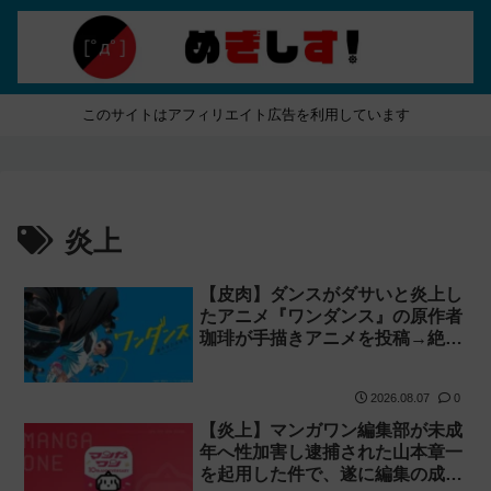
このサイトはアフィリエイト広告を利用しています
炎上
【皮肉】ダンスがダサいと炎上し
たアニメ『ワンダンス』の原作者
珈琲が手描きアニメを投稿→絶賛
される！
2026.08.07
0
【炎上】マンガワン編集部が未成
年へ性加害し逮捕された山本章一
を起用した件で、遂に編集の成田