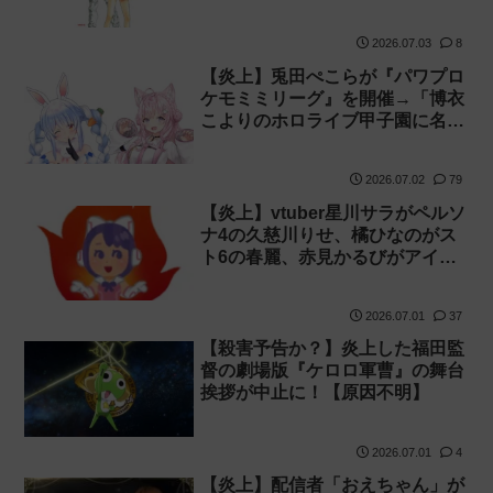
2026.07.03
8
【炎上】兎田ぺこらが『パワプロ
ケモミミリーグ』を開催→「博衣
こよりのホロライブ甲子園に名前
貸しNGだったのに似た企画をや
るな」と叩かれる
2026.07.02
79
【炎上】vtuber星川サラがペルソ
ナ4の久慈川りせ、橘ひなのがス
ト6の春麗、赤見かるびがアイマ
スのはるちはみきとコラボすると
発表され叩かれる
2026.07.01
37
【殺害予告か？】炎上した福田監
督の劇場版『ケロロ軍曹』の舞台
挨拶が中止に！【原因不明】
2026.07.01
4
【炎上】配信者「おえちゃん」が