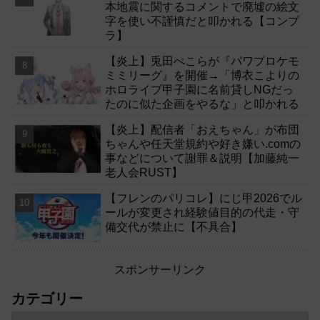
本地震に関するコメントで廃墟の絵文
字を使い不謹慎だと叩かれる【コンプ
ラ】
【炎上】兎田ぺこらが『パワプロケモ
ミミリーグ』を開催→「博衣こよりの
ホロライブ甲子園に名前貸しNGだっ
たのに似た企画をやるな」と叩かれる
【炎上】配信者「おえちゃん」が布団
ちゃんや任天堂規約や好き嫌い.comの
事などについて謝罪＆説明【加藤純一
老人会RUST】
【フレンのパリコレ】にじ甲2026でル
ールが変更され経験値目的の代走・守
備交代が禁止に【不具合】
スポンサーリンク
カテゴリー