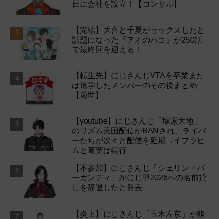
日に会社を設立！【コンサル】
【完結】大喜と千夏がセックスしたと
話題になった『アオのハコ』が250話
で最終回を迎える！
【転生先】にじさんじVTAを卒業また
は退学したメンバーのその後まとめ
【前世】
【youtube】にじさんじ「塚原大地」
のリズム天国配信がBANされ、ライバ
ーたちが次々と配信を延期→イブラヒ
ムと葛葉は続行
【不参加】にじさんじ「シェリン・バ
ーガンディ」がにじ甲2026への名前貸
しを辞退したと発表
【炎上】にじさんじ「五木左京」が熊