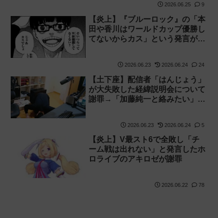
2026.06.25
9
【炎上】『ブルーロック』の「本
田や香川はワールドカップ優勝し
てないからカス」という発言が掘
り起こされ叩かれる
2026.06.23
2026.06.24
24
【土下座】配信者「はんじょう」
が大失敗した経緯説明会について
謝罪→「加藤純一と絡みたい」と
発言
2026.06.23
2026.06.24
5
【炎上】V最スト6で全敗し「チ
ーム戦は出れない」と発言したホ
ロライブのアキロゼが謝罪
2026.06.22
78