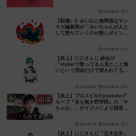
卓哉が謝罪！
2026.08.04
5
【勘違い】みい山と無関係なヤン
マガ編集部が「みいちゃんが人と
して堕ちていくのが推しポイン
ト」と語り炎上し動画を非公開に
【マガポケ シリウス】
2026.08.02
0
【炎上】にじさんじ 緑仙が
「vtuberで歌ってる人見たこと無
いという理由だけで埋もれてる名
曲がある」という生成AIの文章を
投稿し叩かれる
2026.08.02
2026.08.03
6
【炎上】プロスピAのyoutubeグ
ループ『名も無き野球部』の「や
ちゃお。」がイジメにより脱退。
アプデの情報漏洩もあったと暴露
→メンバーのVIPが事実無根だと
2026.07.30
2026.08.06
2
否定
【炎上】にじさんじ「五木左京」