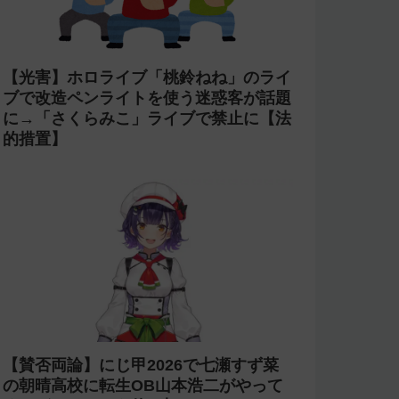
【光害】ホロライブ「桃鈴ねね」のライ
ブで改造ペンライトを使う迷惑客が話題
に→「さくらみこ」ライブで禁止に【法
的措置】
【賛否両論】にじ甲2026で七瀬すず菜
の朝晴高校に転生OB山本浩二がやって