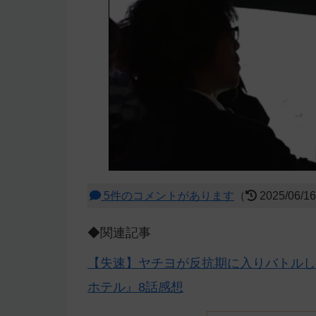
5件のコメントがあります
（
2025/06/1
◆関連記事
【失速】ヤチヨが反抗期に入りバトルし
ホテル』8話感想