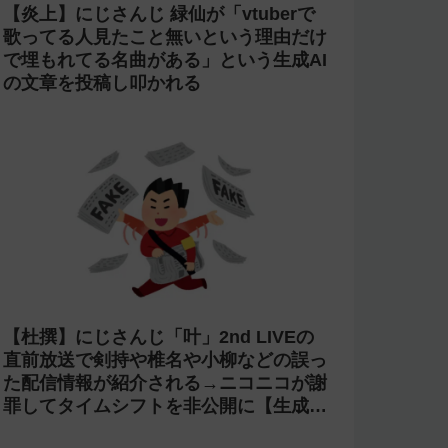
【炎上】にじさんじ 緑仙が「vtuberで
歌ってる人見たこと無いという理由だけ
で埋もれてる名曲がある」という生成AI
の文章を投稿し叩かれる
【杜撰】にじさんじ「叶」2nd LIVEの
直前放送で剣持や椎名や小柳などの誤っ
た配信情報が紹介される→ニコニコが謝
罪してタイムシフトを非公開に【生成
AI?】