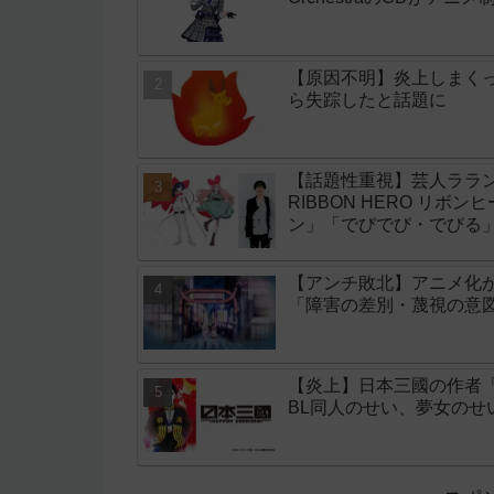
【原因不明】炎上しまく
ら失踪したと話題に
【話題性重視】芸人ララン
RIBBON HERO リボ
ン」「でびでび・でびる
【アンチ敗北】アニメ化
「障害の差別・蔑視の意
【炎上】日本三國の作者
BL同人のせい、夢女の