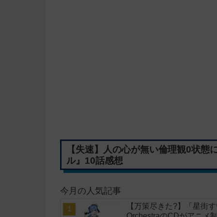
【失速】人の心が無い倫理観0状態
ル』10話感想
今月の人気記事
【万策尽きた?】「星街すいせい」
OrchestraのCDがア