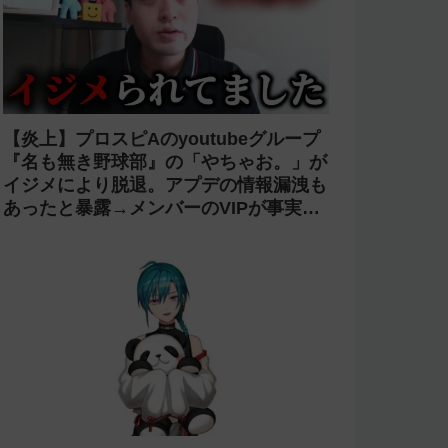
【炎上】プロスピAのyoutubeグループ
『名も無き野球部』の「やちゃお。」が
イジメにより脱退。アプデの情報漏洩も
あったと暴露→メンバーのVIPが事実無
根だと否定