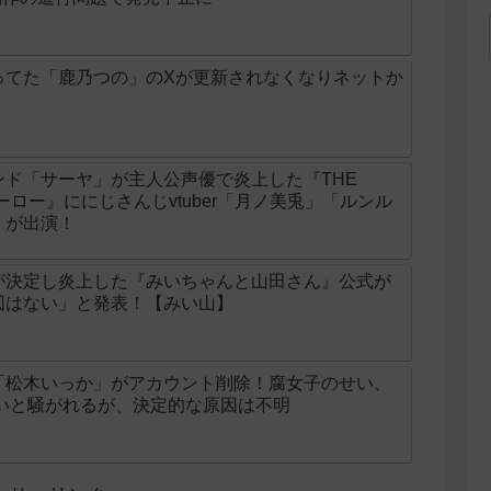
ってた「鹿乃つの」のXが更新されなくなりネットか
ド「サーヤ」が主人公声優で炎上した『THE
ンヒーロー』ににじさんじvtuber「月ノ美兎」「ルンル
」が出演！
が決定し炎上した『みいちゃんと山田さん』公式が
図はない」と発表！【みい山】
「松木いっか」がアカウント削除！腐女子のせい、
せいと騒がれるが、決定的な原因は不明