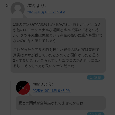
匿名
より:
2025年10月16日 2:35 AM
1部のデンジの父親殺しが明かされた時もだけど、なん
か他のエモーショナルな場面と比べて浮いてるという
か、タツキ先生は両親という存在の扱いに重きを置いて
ないのかなと感じてしまう
これだったらアサの猫を殺した寮長の話が実は妄想で、
真実はアサが殺していたとかの方が面白かったと思う
2人で笑い合うところもアサとユウコの焼き直しに見え
るし、そっちの方が良いシーンだった
返信
menu
より:
2025年10月16日 6:45 PM
親との関係が全然描かれてませんからね
返信