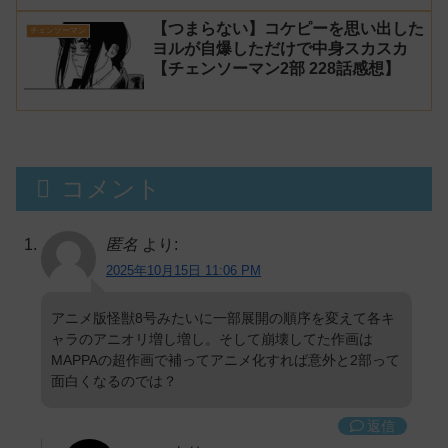
【つまらない】コケピーを思い出した
チェンソーマン
ヨルが自爆しただけで中身スカスカ
【チェンソーマン2部 228話感想】
コメント
匿名
より:
2025年10月15日 11:06 PM
アニメ版怪獣8号みたいに一部展開の順序を変えて各キ
ャラのアニオリ増し増し。そして崩壊してた作画は
MAPPAの超作画で補ってアニメ化すれば意外と2部って
面白くなるのでは？
返信