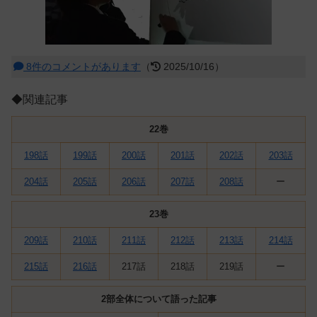
8件のコメントがあります
（
2025/10/16）
◆関連記事
22巻
198話
199話
200話
201話
202話
203話
204話
205話
206話
207話
208話
ー
23巻
209話
210話
211話
212話
213話
214話
215話
216話
217話
218話
219話
ー
2部全体について語った記事