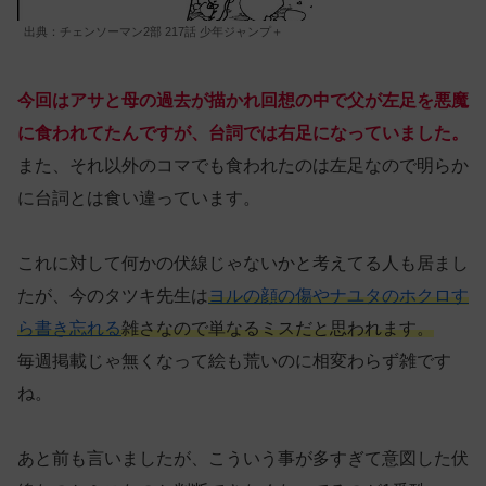
出典：チェンソーマン2部 217話 少年ジャンプ＋
今回はアサと母の過去が描かれ回想の中で父が左足を悪魔
に食われてたんですが、台詞では右足になっていました。
また、それ以外のコマでも食われたのは左足なので明らか
に台詞とは食い違っています。
これに対して何かの伏線じゃないかと考えてる人も居まし
たが、今のタツキ先生は
ヨルの顔の傷やナユタのホクロす
ら書き忘れる
雑さなので単なるミスだと思われます。
毎週掲載じゃ無くなって絵も荒いのに相変わらず雑です
ね。
あと前も言いましたが、こういう事が多すぎて意図した伏