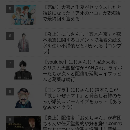
【完結】大喜と千夏がセックスしたと
話題になった『アオのハコ』が250話
で最終回を迎える！
【炎上】にじさんじ「五木左京」が熊
本地震に関するコメントで廃墟の絵文
字を使い不謹慎だと叩かれる【コンプ
ラ】
【youtube】にじさんじ「塚原大地」
のリズム天国配信がBANされ、ライバ
ーたちが次々と配信を延期→イブラヒ
ムと葛葉は続行
【コンプラ】にじさんじ 鏑木ろこが
「欲しいぜナマポ」と発言し石神のぞ
みが爆笑→アーカイブをカット【あら
なみマイクラ】
【炎上】配信者「おえちゃん」が布団
ちゃんや任天堂規約や好き嫌い.comの
事などについて謝罪＆説明【加藤純一