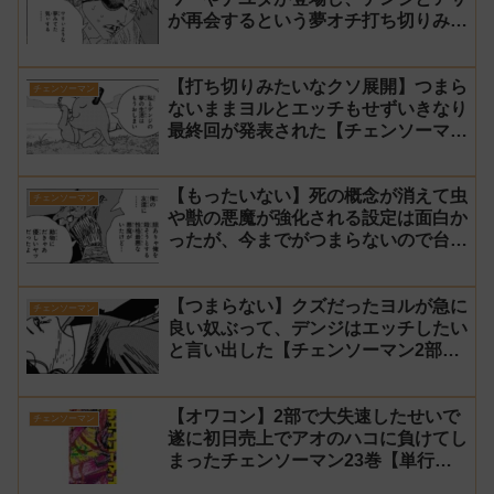
が再会するという夢オチ打ち切りみた
いな終わり方【チェンソーマン2部 最
終回 感想】
【打ち切りみたいなクソ展開】つまら
チェンソーマン
ないままヨルとエッチもせずいきなり
最終回が発表された【チェンソーマン
2部 231話感想】
【もったいない】死の概念が消えて虫
チェンソーマン
や獣の悪魔が強化される設定は面白か
ったが、今までがつまらないので台無
し【チェンソーマン2部 230話感想】
【つまらない】クズだったヨルが急に
チェンソーマン
良い奴ぶって、デンジはエッチしたい
と言い出した【チェンソーマン2部
229話感想】
【オワコン】2部で大失速したせいで
チェンソーマン
遂に初日売上でアオのハコに負けてし
まったチェンソーマン23巻【単行
本】