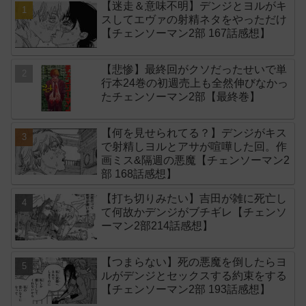
【迷走＆意味不明】デンジとヨルがキ
スしてエヴァの射精ネタをやっただけ
【チェンソーマン2部 167話感想】
【悲惨】最終回がクソだったせいで単
行本24巻の初週売上も全然伸びなかっ
たチェンソーマン2部【最終巻】
【何を見せられてる？】デンジがキス
で射精しヨルとアサが喧嘩した回。作
画ミス&隔週の悪魔【チェンソーマン2
部 168話感想】
【打ち切りみたい】吉田が雑に死亡し
て何故かデンジがブチギレ【チェンソ
ーマン2部214話感想】
【つまらない】死の悪魔を倒したらヨ
ルがデンジとセックスする約束をする
【チェンソーマン2部 193話感想】