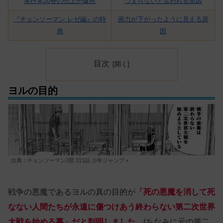
単行本20巻の売上が爆死
つまらないと言われる原因
『チェンソーマン レゼ編』の特
画力が下がったように見える原
典
因
目次
ヨルの目的
出典：チェンソーマン2部 211話 少年ジャンプ＋
戦争の悪魔であるヨルの真の目的が
「死の悪魔を消して死
なない人間たちが永遠に傷つけあう終わらない第二次世界
大戦を始める事」だと判明しました。
(ちなみに元の第二