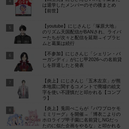
は退学したメンバーのその後まとめ
【前世】
【youtube】にじさんじ「塚原大地」
のリズム天国配信がBANされ、ライバ
ーたちが次々と配信を延期→イブラヒ
ムと葛葉は続行
【不参加】にじさんじ「シェリン・バ
ーガンディ」がにじ甲2026への名前貸
しを辞退したと発表
【炎上】にじさんじ「五木左京」が熊
本地震に関するコメントで廃墟の絵文
字を使い不謹慎だと叩かれる【コンプ
ラ】
【炎上】兎田ぺこらが『パワプロケモ
ミミリーグ』を開催→「博衣こよりの
ホロライブ甲子園に名前貸しNGだっ
たのに似た企画をやるな」と叩かれる