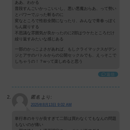
ああ、わかる
普段すんごいかっこいいし、悪い悪魔おらあ、って勢い
とパワーでぶった斬るのに
変なところで性欲全開になったり、みんなで青春っぽく
ちん蹴りする
不思議な雰囲気が良かったのに2部はウケたところだけ
繰り返すみたいな感じある
一部のかっこよさがあれば、もしクライマックスがデン
ジとアサのバトルからの公開セックルでも、えっそこで
しちゃうの！？wって楽しめると思う
返信
匿名
より:
2025年8月13日 9:02 AM
単行本のキリが良すぎて二部は買わなくてもなんの問題
もないのが痛い