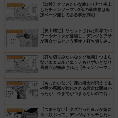
【悲報】クソみたいな終わり方で炎上
チェンソーマン
したチェンソーマン2部の最終巻は追
加ページ無しである事が判明！
【炎上確定】リセットされた世界でパ
チェンソーマン
ワーやナユタが登場し、デンジとアサ
が再会するという夢オチ打ち切りみた
いな終わり方【チェンソーマン2部 最
終回 感想】
【打ち切りみたいなクソ展開】つまら
チェンソーマン
ないままヨルとエッチもせずいきなり
最終回が発表された【チェンソーマン
2部 231話感想】
【もったいない】死の概念が消えて虫
チェンソーマン
や獣の悪魔が強化される設定は面白か
ったが、今までがつまらないので台無
し【チェンソーマン2部 230話感想】
【つまらない】クズだったヨルが急に
チェンソーマン
良い奴ぶって、デンジはエッチしたい