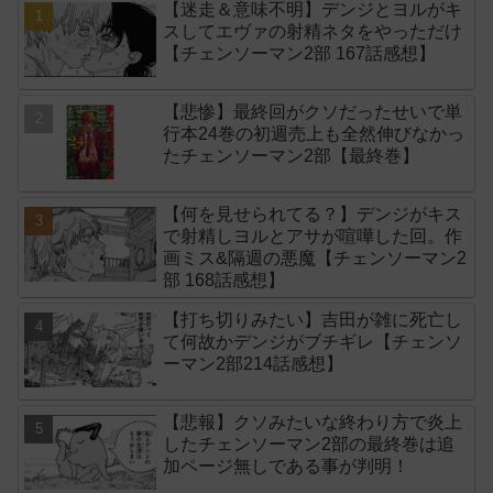
【迷走＆意味不明】デンジとヨルがキ
スしてエヴァの射精ネタをやっただけ
【チェンソーマン2部 167話感想】
【悲惨】最終回がクソだったせいで単
行本24巻の初週売上も全然伸びなかっ
たチェンソーマン2部【最終巻】
【何を見せられてる？】デンジがキス
で射精しヨルとアサが喧嘩した回。作
画ミス&隔週の悪魔【チェンソーマン2
部 168話感想】
【打ち切りみたい】吉田が雑に死亡し
て何故かデンジがブチギレ【チェンソ
ーマン2部214話感想】
【悲報】クソみたいな終わり方で炎上
したチェンソーマン2部の最終巻は追
加ページ無しである事が判明！