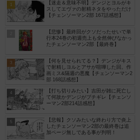
【迷走＆意味不明】デンジとヨルがキ
スしてエヴァの射精ネタをやっただけ
【チェンソーマン2部 167話感想】
【悲惨】最終回がクソだったせいで単
行本24巻の初週売上も全然伸びなかっ
たチェンソーマン2部【最終巻】
【何を見せられてる？】デンジがキス
で射精しヨルとアサが喧嘩した回。作
画ミス&隔週の悪魔【チェンソーマン2
部 168話感想】
【打ち切りみたい】吉田が雑に死亡し
て何故かデンジがブチギレ【チェンソ
ーマン2部214話感想】
【悲報】クソみたいな終わり方で炎上
したチェンソーマン2部の最終巻は追
加ページ無しである事が判明！