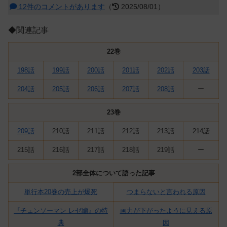
12件のコメントがあります
（
2025/08/01）
◆関連記事
22巻
198話
199話
200話
201話
202話
203話
204話
205話
206話
207話
208話
ー
23巻
209話
210話
211話
212話
213話
214話
215話
216話
217話
218話
219話
ー
2部全体について語った記事
単行本20巻の売上が爆死
つまらないと言われる原因
『チェンソーマン レゼ編』の特
画力が下がったように見える原
典
因