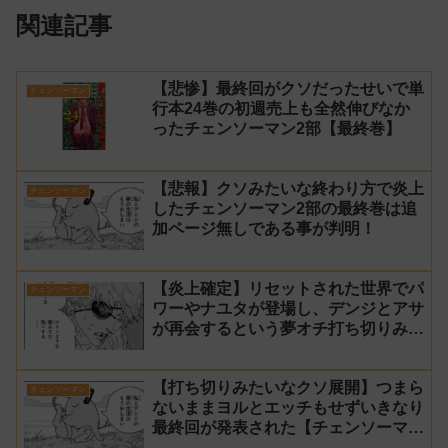
関連記事
【悲惨】最終回がクソだったせいで単
チェンソーマン
行本24巻の初週売上も全然伸びなか
ったチェンソーマン2部【最終巻】
【悲報】クソみたいな終わり方で炎上
チェンソーマン
したチェンソーマン2部の最終巻は追
加ページ無しである事が判明！
【炎上確定】リセットされた世界でパ
チェンソーマン
ワーやナユタが登場し、デンジとアサ
が再会するという夢オチ打ち切りみた
いな終わり方【チェンソーマン2部 最
終回 感想】
【打ち切りみたいなクソ展開】つまら
チェンソーマン
ないままヨルとエッチもせずいきなり
最終回が発表された【チェンソーマン
2部 231話感想】