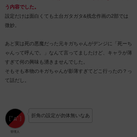
う内容でした。
設定だけは面白くても土台ガタガタ&残念作画の2部では
微妙。
あと実は死の悪魔だった元キガちゃんがデンジに「死ーち
ゃんって呼んで。」なんて言ってましたけど、キャラが薄
すぎて何の興味も湧きませんでした。
そもそも本物のキガちゃんが影薄すぎてどこ行ったの？っ
て話だし。
折角の設定が勿体無いなあ
管理人