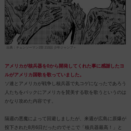
出典：チェンソーマン2部 210話 少年ジャンプ＋
アメリカが核兵器を0から開発してくれた事に感謝したヨ
ルがアメリカ国歌を歌っていました。
ソ連とアメリカが戦争し核兵器で丸コゲになったであろう
人たちをバックにアメリカを賛美する歌を歌うというのは
かなり攻めた内容です。
隔週の悪魔によって回避しましたが、来週が広島に原爆が
投下された8月6日だったのでそこで「核兵器最高！」と