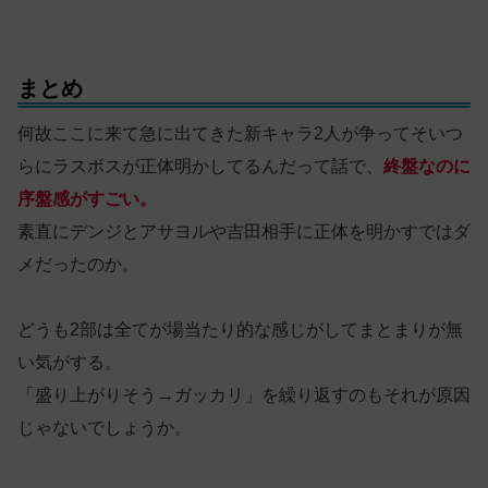
まとめ
何故ここに来て急に出てきた新キャラ2人が争ってそいつ
らにラスボスが正体明かしてるんだって話で、
終盤なのに
序盤感がすごい。
素直にデンジとアサヨルや吉田相手に正体を明かすではダ
メだったのか。
どうも2部は全てが場当たり的な感じがしてまとまりが無
い気がする。
「盛り上がりそう→ガッカリ」を繰り返すのもそれが原因
じゃないでしょうか。