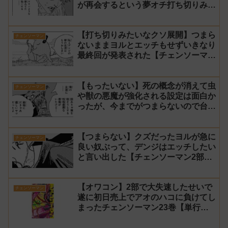
が再会するという夢オチ打ち切りみた
いな終わり方【チェンソーマン2部 最
終回 感想】
【打ち切りみたいなクソ展開】つまら
チェンソーマン
ないままヨルとエッチもせずいきなり
最終回が発表された【チェンソーマン
2部 231話感想】
【もったいない】死の概念が消えて虫
チェンソーマン
や獣の悪魔が強化される設定は面白か
ったが、今までがつまらないので台無
し【チェンソーマン2部 230話感想】
【つまらない】クズだったヨルが急に
チェンソーマン
良い奴ぶって、デンジはエッチしたい
と言い出した【チェンソーマン2部
229話感想】
【オワコン】2部で大失速したせいで
チェンソーマン
遂に初日売上でアオのハコに負けてし
まったチェンソーマン23巻【単行
本】