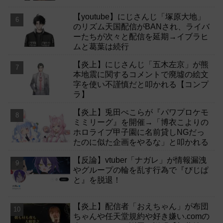
【youtube】にじさんじ「塚原大地」
のリズム天国配信がBANされ、ライバ
ーたちが次々と配信を延期→イブラヒ
ムと葛葉は続行
【炎上】にじさんじ「五木左京」が熊
本地震に関するコメントで廃墟の絵文
字を使い不謹慎だと叩かれる【コンプ
ラ】
【炎上】兎田ぺこらが『パワプロケモ
ミミリーグ』を開催→「博衣こよりの
ホロライブ甲子園に名前貸しNGだっ
たのに似た企画をやるな」と叩かれる
【反論】vtuber「ナガレ」が情報漏洩
やグループの輪を乱す行為で『びじぱ
と』を脱退！
【炎上】配信者「おえちゃん」が布団
ちゃんや任天堂規約や好き嫌い.comの