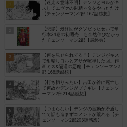
【迷走＆意味不明】デンジとヨルがキ
スしてエヴァの射精ネタをやっただけ
【チェンソーマン2部 167話感想】
【悲惨】最終回がクソだったせいで単
行本24巻の初週売上も全然伸びなかっ
たチェンソーマン2部【最終巻】
【何を見せられてる？】デンジがキス
で射精しヨルとアサが喧嘩した回。作
画ミス&隔週の悪魔【チェンソーマン2
部 168話感想】
【打ち切りみたい】吉田が雑に死亡し
て何故かデンジがブチギレ【チェンソ
ーマン2部214話感想】
【つまらない】デンジの言動が矛盾し
てて話も進まずコメントが荒れる【チ
ェンソーマン2部203話感想】