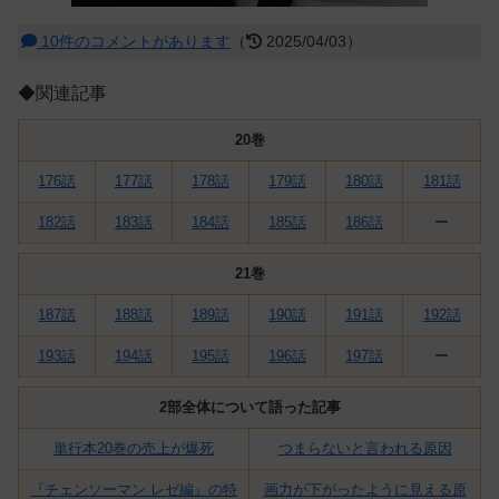
10件のコメントがあります
（
2025/04/03）
◆関連記事
20巻
176話
177話
178話
179話
180話
181話
182話
183話
184話
185話
186話
ー
21巻
187話
188話
189話
190話
191話
192話
193話
194話
195話
196話
197話
ー
2部全体について語った記事
単行本20巻の売上が爆死
つまらないと言われる原因
『チェンソーマン レゼ編』の特
画力が下がったように見える原