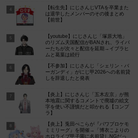
【転生先】にじさんじVTAを卒業また
は退学したメンバーのその後まとめ
【前世】
【youtube】にじさんじ「塚原大地」
のリズム天国配信がBANされ、ライバ
ーたちが次々と配信を延期→イブラヒ
ムと葛葉は続行
【不参加】にじさんじ「シェリン・バ
ーガンディ」がにじ甲2026への名前貸
しを辞退したと発表
【炎上】にじさんじ「五木左京」が熊
本地震に関するコメントで廃墟の絵文
字を使い不謹慎だと叩かれる【コンプ
ラ】
【炎上】兎田ぺこらが『パワプロケモ
ミミリーグ』を開催→「博衣こよりの
ホロライブ甲子園に名前貸しNGだっ