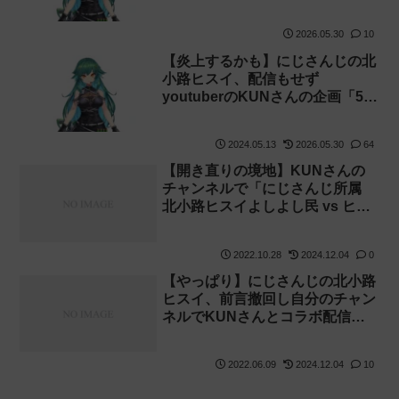
2026.05.30
10
【炎上するかも】にじさんじの北
小路ヒスイ、配信もせず
youtuberのKUNさんの企画「50
人クラフト」に参加
2024.05.13
2026.05.30
64
【開き直りの境地】KUNさんの
チャンネルで「にじさんじ所属
北小路ヒスイよしよし民 vs ヒス
イアンチ攻城戦」という動画が投
稿されていました
2022.10.28
2024.12.04
0
【やっぱり】にじさんじの北小路
ヒスイ、前言撤回し自分のチャン
ネルでKUNさんとコラボ配信し
てしまいコメントが荒れまくる
2022.06.09
2024.12.04
10