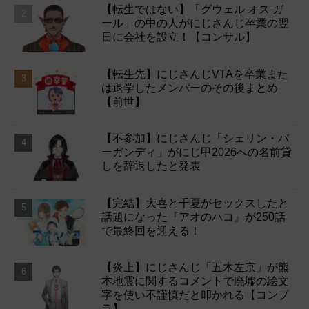
【転生ではない】「グウェル オス ガ
ール」の中の人がにじさんじ卒業の翌
日に会社を設立！【コンサル】
【転生先】にじさんじVTAを卒業また
は退学したメンバーのその後まとめ
【前世】
【不参加】にじさんじ「シェリン・バ
ーガンディ」がにじ甲2026への名前貸
しを辞退したと発表
【完結】大喜と千夏がセックスしたと
話題になった『アオのハコ』が250話
で最終回を迎える！
【炎上】にじさんじ「五木左京」が熊
本地震に関するコメントで廃墟の絵文
字を使い不謹慎だと叩かれる【コンプ
ラ】