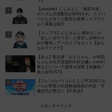
【youtube】にじさんじ「塚原大地」
のリズム天国配信がBANされ、ライバ
ーたちが次々と配信を延期→イブラヒ
ムと葛葉は続行
【コンプラ】にじさんじ 鏑木ろこが
「欲しいぜナマポ」と発言し石神のぞ
みが爆笑→アーカイブをカット【あら
なみマイクラ】
【炎上】配信者「おえちゃん」が布団
ちゃんや任天堂規約や好き嫌い.comの
事などについて謝罪＆説明【加藤純一
老人会RUST】
【フレンのパリコレ】にじ甲2026でル
ールが変更され経験値目的の代走・守
備交代が禁止に【不具合】
スポンサーリンク