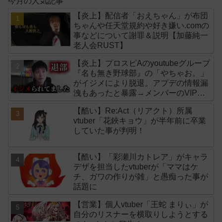
今月の人気記事
【炎上】配信者「おえちゃん」が布団
ちゃんや任天堂規約や好き嫌い.comの
事などについて謝罪＆説明【加藤純一
老人会RUST】
【炎上】プロスピAのyoutubeグループ
『名も無き野球部』の「やちゃお。」
がイジメにより脱退。アプデの情報漏
洩もあったと暴露→メンバーのVIPが
事実無根だと否定
【酷い】Re:Act（リアクト）所属
vtuber「花鋏キョウ」が半年前に卒業
していた事が判明！
【酷い】「彩瀬川カトレア」がキャラ
デザを担当したvtuberが「ママはケ
チ、ガワの作りが雑」と愚痴った事が
話題に
【営業】個人vtuber「王蛇 まりぃ」が
自分のリスナーを横取りしようとする