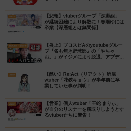
る！」と返せないとvtuberになるの
はオススメしないと投稿し叩かれる
【悲報】vtuberグループ「深淵組」
vtuber
が継続困難により解散に！春雨ゆには
卒業【深層組とは無関係】
【炎上】プロスピAのyoutubeグルー
Youtuber・配信者
プ『名も無き野球部』の「やちゃ
お。」がイジメにより脱退。アプデの
情報漏洩もあったと暴露→メンバーの
VIPが事実無根だと否定
【酷い】Re:Act（リアクト）所属
vtuber
vtuber「花鋏キョウ」が半年前に卒
業していた事が判明！
【営業】個人vtuber「王蛇 まりぃ」
vtuber
が自分のリスナーを横取りしようとす
るvtuberたちに警告！