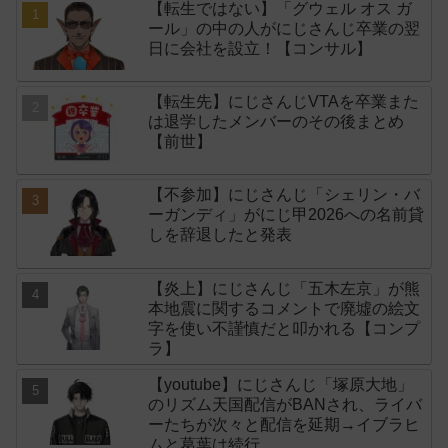
【転生ではない】「グウェル オス ガ
ール」の中の人がにじさんじ卒業の翌
日に会社を設立！【コンサル】
【転生先】にじさんじVTAを卒業また
は退学したメンバーのその後まとめ
【前世】
【不参加】にじさんじ「シェリン・バ
ーガンディ」がにじ甲2026への名前貸
しを辞退したと発表
【炎上】にじさんじ「五木左京」が熊
本地震に関するコメントで廃墟の絵文
字を使い不謹慎だと叩かれる【コンプ
ラ】
【youtube】にじさんじ「塚原大地」
のリズム天国配信がBANされ、ライバ
ーたちが次々と配信を延期→イブラヒ
ムと葛葉は続行