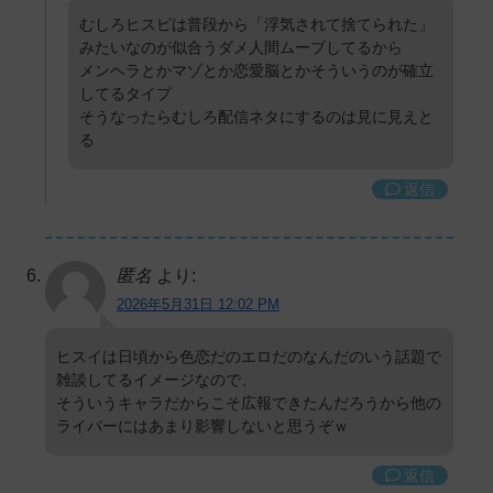
むしろヒスピは普段から「浮気されて捨てられた」
みたいなのが似合うダメ人間ムーブしてるから
メンヘラとかマゾとか恋愛脳とかそういうのが確立
してるタイプ
そうなったらむしろ配信ネタにするのは見に見えと
る
返信
匿名
より:
2026年5月31日 12:02 PM
ヒスイは日頃から色恋だのエロだのなんだのいう話題で
雑談してるイメージなので、
そういうキャラだからこそ広報できたんだろうから他の
ライバーにはあまり影響しないと思うぞｗ
返信