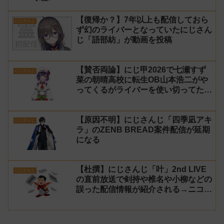
生成AIの文章を投稿し叩かれる
【復帰か？】7年以上も配信しておら
にじさんじ
ず幻のライバーとなっていたにじさん
じ「語部紡」が動画を投稿
【賛否両論】にじ甲2026で七瀬すず
にじさんじ
菜の朝晴高校に転生OB山本浩二がや
ってくるがライバーを使い切ってたの
でベンチに→ルールが急遽変更されラ
イバーの転生が可能に
【原因不明】にじさんじ「四季凪アキ
にじさんじ
ラ」のZENB BREAD案件配信が延期
になる
【杜撰】にじさんじ「叶」2nd LIVE
にじさんじ
の直前放送で剣持や椎名や小柳などの
誤った配信情報が紹介される→ニコニ
コが謝罪してタイムシフトを非公開に
【生成AI?】