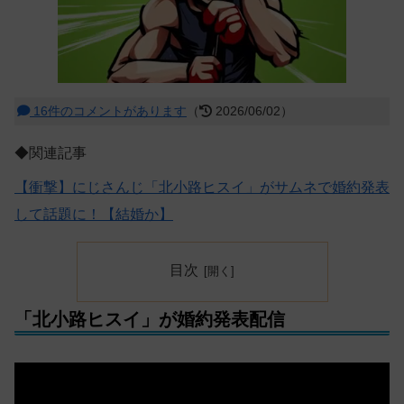
16件のコメントがあります
（
2026/06/02）
◆関連記事
【衝撃】にじさんじ「北小路ヒスイ」がサムネで婚約発表
して話題に！【結婚か】
目次
「北小路ヒスイ」が婚約発表配信