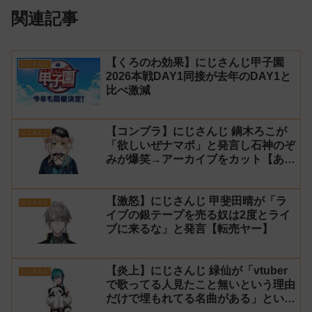
関連記事
【くろのわ効果】にじさんじ甲子園
にじさんじ
2026本戦DAY1同接が去年のDAY1と
比べ激減
【コンプラ】にじさんじ 鏑木ろこが
にじさんじ
「欲しいぜナマポ」と発言し石神のぞ
みが爆笑→アーカイブをカット【あら
なみマイクラ】
【激怒】にじさんじ 甲斐田晴が「ラ
にじさんじ
イブの銀テープを売る奴は2度とライ
ブに来るな」と発言【転売ヤー】
【炎上】にじさんじ 緑仙が「vtuber
にじさんじ
で歌ってる人見たこと無いという理由
だけで埋もれてる名曲がある」という