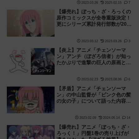
2023.03.26
2025.02.15
7
【爆売れ】ぼっち・ざ・ろっくの
原作コミックスが全巻重版決定！
更にシリーズ累計発行部数が200
万部を突破！【ぼざろ旋風】
2023.03.12
2023.03.26
3
【炎上】アニメ「チェンソーマ
ン」アンチ（ぼざろ信者）が知っ
たかぶりで進撃の巨人の原画と
MAPPA全体を批判した結果アニ
メーターなどに叩かれまくってし
2023.02.23
2023.08.06
6
まう
【矛盾】アニメ「チェンソーマ
ン」の中山監督が「ピンク色の髪
の女の子」について語った内容が
再び叩かれている件について【ぼ
ざろ】
2023.02.09
2024.05.14
14
【爆売れ】アニメ「ぼっち・ざ・
ろっく！」円盤1巻の売り上げが