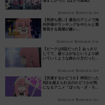
凄まじかった【ぼざろ旋風】
2023.01.31
2024.07.02
5
【気持ち悪い】最近のアニメで海
外評価やランキングをやたらと重
要視する風潮が嫌い
【youtuber・MAL】
2023.01.10
2023.08.06
16
【ピークは8話だった】あっさり
してて、盛り上がるというより続
いていくような終わり方だった
「ぼっち・ざ・ろっく」最終回
感想【アジカン・2期】
2022.12.25
2025.02.15
8
【失速するかどうか】神回だった
8話を超えられるのかどうかが気
になるアニメ「ぼっち・ざ・ろっ
く」の11話感想【ぼっちの胸はナ
ーフ】
2022.12.18
2025.09.15
2