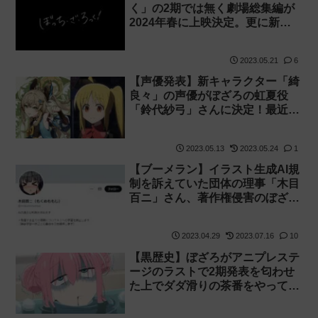
く」の2期では無く劇場総集編が
2024年春に上映決定。更に新曲
「光の中へ」のリリックビデオも
解禁されました
2023.05.21
6
【声優発表】新キャラクター「綺
良々」の声優がぼざろの虹夏役
「鈴代紗弓」さんに決定！最近不
調な原神のカンフル剤になるか
【Ver.3.7】
2023.05.13
2023.05.24
1
【ブーメラン】イラスト生成AI規
制を訴えていた団体の理事「木目
百ニ」さん、著作権侵害のぼざろ
エロイラストで金儲けしていた事
が判明し炎上・謝罪【同人ゴロ】
2023.04.29
2023.07.16
10
【黒歴史】ぼざろがアニプレステ
ージのラストで2期発表を匂わせ
た上でダダ滑りの茶番をやってし
まい炎上【AnimeJapan2023】