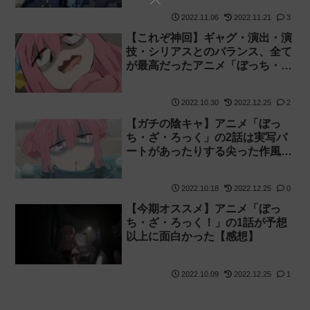
2022.11.06
2022.11.21
3
【これぞ神回】ギャグ・演出・演
技・シリアスとのバランス、全て
が最高だったアニメ「ぼっち・
ざ・ろっく」の4話感想【きらら
アニメ】
2022.10.30
2022.12.25
2
【ガチの陰キャ】アニメ「ぼっ
ち・ざ・ろっく」の2話は実写パ
ートがあったりする尖った作風で
好き嫌いが分かれそうだったが個
人的には最高でした【きららアニ
2022.10.18
2022.12.25
0
メ】
【今期オススメ】アニメ「ぼっ
ち・ざ・ろっく！」の1話が予想
以上に面白かった【感想】
2022.10.09
2022.12.25
1