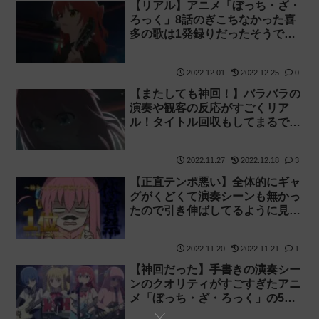
【リアル】アニメ「ぼっち・ざ・
ろっく」8話のぎこちなかった喜
多の歌は1発録りだったそうです
【ぼっち・ざ・らじお】
2022.12.01
2022.12.25
0
【またしても神回！】バラバラの
演奏や観客の反応がすごくリア
ル！タイトル回収もしてまるで最
終回のようだったアニメ「ぼっ
ち・ざ・ろっく」の8話感想
2022.11.27
2022.12.18
3
【正直テンポ悪い】全体的にギャ
グがくどくて演奏シーンも無かっ
たので引き伸ばしてるように見え
てしまったアニメ「ぼっち・ざ・
ろっく」の7話感想【微妙】
2022.11.20
2022.11.21
1
【神回だった】手書きの演奏シー
ンのクオリティがすごすぎたアニ
メ「ぼっち・ざ・ろっく」の5話
感想【結束バンド】