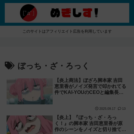
このサイトはアフィリエイト広告を利用しています
ぼっち・ざ・ろっく
【炎上商法】ぼざろ脚本家 吉田
恵里香がノイズ発言で叩かれてる
件でKAI-YOUのCEOと編集長が
煽って火に油を注ぐ！
2025.09.17
13
【炎上】『ぼっち・ざ・ろっ
く！』の脚本家 吉田恵里香が原
作のシーンをノイズと切り捨て叩