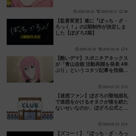
かれる【ぼざろ】
2025.09.15
2025.09.17
38
【監督変更】遂に『ぼっち・ざ・
ろっく！』の2期制作が決定しま
した【ぼざろ2期】
2025.02.15
2025.02.16
6
【酷いデマ】スポニチアネックス
が「青山吉能 活動再開を発表 4年
ぶり」というコタツ記事を投稿→
炎上して削除【AI?】
2024.07.23
0
【迷惑ファン】ぼざろの聖地巡礼
で迷惑をかけるオタクが後を絶た
ないせいなのか、ぼざろ公式と下
北沢SHELTERが再び注意喚起を
する事態に！
2024.05.13
6
【ズコー！】「ぼっち・ざ・ろっ