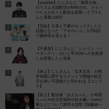
【youtube】にじさんじ「塚原大地」
のリズム天国配信がBANされ、ライバ
ーたちが次々と配信を延期→イブラヒ
ムと葛葉は続行
【完結】大喜と千夏がセックスしたと
話題になった『アオのハコ』が250話
で最終回を迎える！
【不参加】にじさんじ「シェリン・バ
ーガンディ」がにじ甲2026への名前貸
しを辞退したと発表
【炎上】にじさんじ「五木左京」が熊
本地震に関するコメントで廃墟の絵文
字を使い不謹慎だと叩かれる【コンプ
ラ】
【炎上】配信者「おえちゃん」が布団
ちゃんや任天堂規約や好き嫌い.comの
事などについて謝罪＆説明【加藤純一