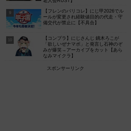
老人会RUST】
【フレンのパリコレ】にじ甲2026でル
ールが変更され経験値目的の代走・守
備交代が禁止に【不具合】
【コンプラ】にじさんじ 鏑木ろこが
「欲しいぜナマポ」と発言し石神のぞ
みが爆笑→アーカイブをカット【あら
なみマイクラ】
スポンサーリンク