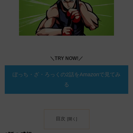
＼TRY NOW!／
ぼっち・ざ・ろっくの2話をAmazonで見てみ
る
目次