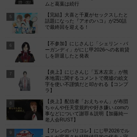
ムと葛葉は続行
【完結】大喜と千夏がセックスしたと
話題になった『アオのハコ』が250話
で最終回を迎える！
【不参加】にじさんじ「シェリン・バ
ーガンディ」がにじ甲2026への名前貸
しを辞退したと発表
【炎上】にじさんじ「五木左京」が熊
本地震に関するコメントで廃墟の絵文
字を使い不謹慎だと叩かれる【コンプ
ラ】
【炎上】配信者「おえちゃん」が布団
ちゃんや任天堂規約や好き嫌い.comの
事などについて謝罪＆説明【加藤純一
老人会RUST】
【フレンのパリコレ】にじ甲2026でル
ールが変更され経験値目的の代走・守