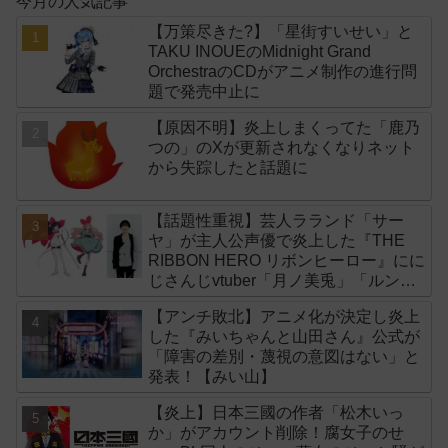
今月の人気記事
【万策尽きた?】「星街すいせい」と
TAKU INOUEのMidnight Grand
OrchestraのCDがアニメ制作の進行問
題で発売中止に
【原因不明】炎上しまくってた「鹿乃
つの」のXが更新されなくなりネット
から失踪したと話題に
【話題性重視】芸人ラランド「サー
ヤ」が主人公声優で炎上した『THE
RIBBON HERO リボンヒーロー』にに
じさんじvtuber「月ノ美兎」「ルンル
ン」「でびでび・でびる」が出演！
【アンチ敗北】アニメ化が決定し炎上
した『みいちゃんと山田さん』公式が
「障害の差別・蔑視の意図はない」と
発表！【みい山】
【炎上】日本三國の作者「松木いっ
か」がアカウント削除！腐女子のせ