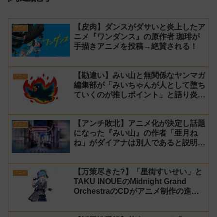
【皮肉】ダンスがダサいと炎上したア
アニメ
ニメ『ワンダンス』の原作者 珈琲が
手描きアニメを投稿→絶賛される！
【勘違い】みい山と無関係なヤンマガ
アニメ
編集部が「みいちゃんが人として堕ち
ていくのが推しポイント」と語り炎上
し動画を非公開に【マガポケ シリウ
ス】
【アンチ敗北】アニメ化が決定し話題
アニメ
になった『みい山』の作者「亜月ね
ね」がダイアナは別人であると説明し
炎上
【万策尽きた?】「星街すいせい」と
アニメ
TAKU INOUEのMidnight Grand
OrchestraのCDがアニメ制作の進行
問題で発売中止に