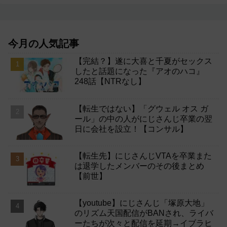
今月の人気記事
【完結？】遂に大喜と千夏がセックス
したと話題になった『アオのハコ』
248話【NTRなし】
【転生ではない】「グウェル オス ガ
ール」の中の人がにじさんじ卒業の翌
日に会社を設立！【コンサル】
【転生先】にじさんじVTAを卒業また
は退学したメンバーのその後まとめ
【前世】
【youtube】にじさんじ「塚原大地」
のリズム天国配信がBANされ、ライバ
ーたちが次々と配信を延期→イブラヒ