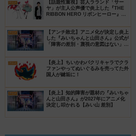
【話題性重視】芸人ラランド「サー
アニメ
ヤ」が主人公声優で炎上した『THE
RIBBON HERO リボンヒーロー』に
にじさんじvtuber「月ノ美兎」「ル
ンルン」「でびでび・でびる」が出
【アンチ敗北】アニメ化が決定し炎上
演！
アニメ
した『みいちゃんと山田さん』公式が
「障害の差別・蔑視の意図はない」と
発表！【みい山】
【炎上】ちいかわパクリキャラでクラ
アニメ
ファンやってぬいぐるみを売ってた外
国人が鍵垢に！
【炎上】知的障害が題材の『みいちゃ
アニメ
んと山田さん』が2027年にアニメ化
決定し叩かれる【みい山 差別】