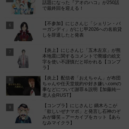
話題になった『アオのハコ』が250話
で最終回を迎える！
【不参加】にじさんじ「シェリン・バ
ーガンディ」がにじ甲2026への名前貸
しを辞退したと発表
【炎上】にじさんじ「五木左京」が熊
本地震に関するコメントで廃墟の絵文
字を使い不謹慎だと叩かれる【コンプ
ラ】
【炎上】配信者「おえちゃん」が布団
ちゃんや任天堂規約や好き嫌い.comの
事などについて謝罪＆説明【加藤純一
老人会RUST】
【コンプラ】にじさんじ 鏑木ろこが
「欲しいぜナマポ」と発言し石神のぞ
みが爆笑→アーカイブをカット【あら
なみマイクラ】