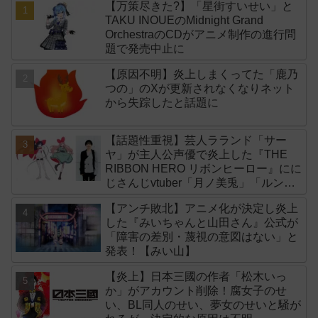
【万策尽きた?】「星街すいせい」と
TAKU INOUEのMidnight Grand
OrchestraのCDがアニメ制作の進行問
題で発売中止に
【原因不明】炎上しまくってた「鹿乃
つの」のXが更新されなくなりネット
から失踪したと話題に
【話題性重視】芸人ラランド「サー
ヤ」が主人公声優で炎上した『THE
RIBBON HERO リボンヒーロー』にに
じさんじvtuber「月ノ美兎」「ルンル
ン」「でびでび・でびる」が出演！
【アンチ敗北】アニメ化が決定し炎上
した『みいちゃんと山田さん』公式が
「障害の差別・蔑視の意図はない」と
発表！【みい山】
【炎上】日本三國の作者「松木いっ
か」がアカウント削除！腐女子のせ
い、BL同人のせい、夢女のせいと騒が