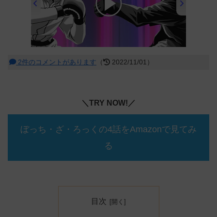
00:00
/
01:32
2件のコメントがあります
（
2022/11/01）
＼TRY NOW!／
ぼっち・ざ・ろっくの4話をAmazonで見てみ
る
目次