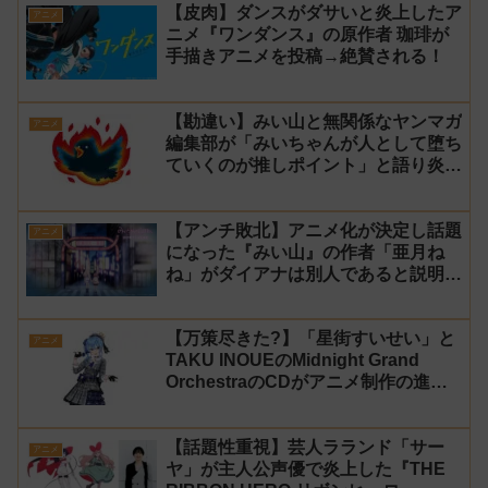
【皮肉】ダンスがダサいと炎上したア
アニメ
ニメ『ワンダンス』の原作者 珈琲が
手描きアニメを投稿→絶賛される！
【勘違い】みい山と無関係なヤンマガ
アニメ
編集部が「みいちゃんが人として堕ち
ていくのが推しポイント」と語り炎上
し動画を非公開に【マガポケ シリウ
ス】
【アンチ敗北】アニメ化が決定し話題
アニメ
になった『みい山』の作者「亜月ね
ね」がダイアナは別人であると説明し
炎上
【万策尽きた?】「星街すいせい」と
アニメ
TAKU INOUEのMidnight Grand
OrchestraのCDがアニメ制作の進行
問題で発売中止に
【話題性重視】芸人ラランド「サー
アニメ
ヤ」が主人公声優で炎上した『THE