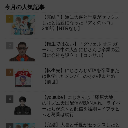
今月の人気記事
【完結？】遂に大喜と千夏がセックス
したと話題になった『アオのハコ』
248話【NTRなし】
【転生ではない】「グウェル オス ガ
ール」の中の人がにじさんじ卒業の翌
日に会社を設立！【コンサル】
【転生先】にじさんじVTAを卒業また
は退学したメンバーのその後まとめ
【前世】
【youtube】にじさんじ「塚原大地」
のリズム天国配信がBANされ、ライバ
ーたちが次々と配信を延期→イブラヒ
ムと葛葉は続行
【完結】大喜と千夏がセックスしたと