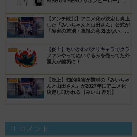
RIBBON HERO リボンヒーロー』に
にじさんじvtuber「月ノ美兎」「ル
ンルン」「でびでび・でびる」が出
【アンチ敗北】アニメ化が決定し炎上
演！
アニメ
した『みいちゃんと山田さん』公式が
「障害の差別・蔑視の意図はない」と
発表！【みい山】
【炎上】ちいかわパクリキャラでクラ
アニメ
ファンやってぬいぐるみを売ってた外
国人が鍵垢に！
【炎上】知的障害が題材の『みいちゃ
アニメ
んと山田さん』が2027年にアニメ化
決定し叩かれる【みい山 差別】
コメント