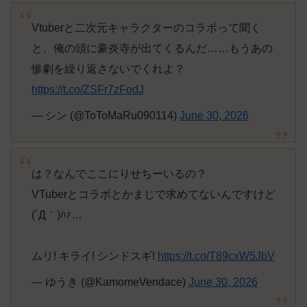
Vtuberと二次元キャラクターのコラボって聞く
と、俺の頭に豪炎寺が出てくるんだ……もうあの
惨劇を繰り返さないでくれよ？
https://t.co/ZSFr7zFodJ
— シン (@ToToMaRu090114)
June 30, 2026
は？なんでここにりせちーいるの？
VTuberとコラボとかまじで求めてないんですけど
(´Д｀)ﾊｧ…
ムリ! キライ! シンドスギ!
https://t.co/T89cxW5JbV
— ゆうき (@KamomeVendace)
June 30, 2026