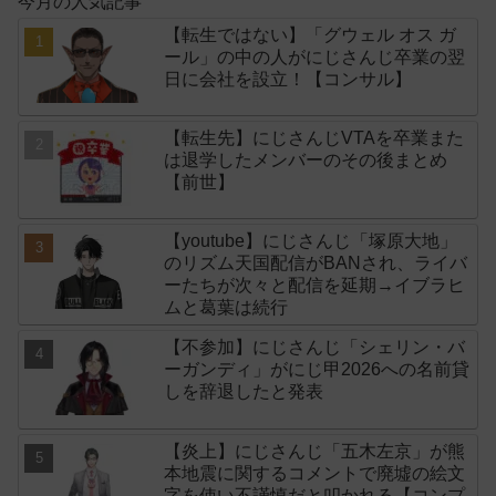
今月の人気記事
【転生ではない】「グウェル オス ガ
ール」の中の人がにじさんじ卒業の翌
日に会社を設立！【コンサル】
【転生先】にじさんじVTAを卒業また
は退学したメンバーのその後まとめ
【前世】
【youtube】にじさんじ「塚原大地」
のリズム天国配信がBANされ、ライバ
ーたちが次々と配信を延期→イブラヒ
ムと葛葉は続行
【不参加】にじさんじ「シェリン・バ
ーガンディ」がにじ甲2026への名前貸
しを辞退したと発表
【炎上】にじさんじ「五木左京」が熊
本地震に関するコメントで廃墟の絵文
字を使い不謹慎だと叩かれる【コンプ