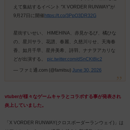
えて集結するイベント “X VORDER RUNWAY”が
9月27日に開催
https://t.co/3PpO3DR32G
星街すいせい、 HIMEHINA、赤見かるび、橘ひな
の、星川サラ、花譜、春麗、久慈川りせ、天海春
香、如月千早、星井美希、詩羽、ナナヲアカリな
どが出演する。
pic.twitter.com/dSnCKt8ic2
— ファミ通.com (@famitsu)
June 30, 2026
vtuberが様々なゲームキャラとコラボする事が発表され
炎上していました。
「X VORDER RUNWAY(クロスボーダーランウェイ)」は