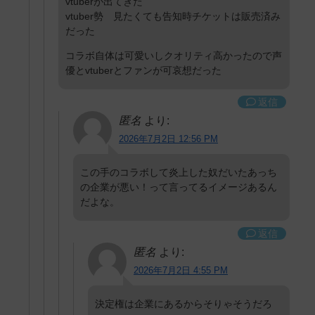
vtuberが出てきた
vtuber勢 見たくても告知時チケットは販売済み
だった
コラボ自体は可愛いしクオリティ高かったので声
優とvtuberとファンが可哀想だった
返信
匿名
より:
2026年7月2日 12:56 PM
この手のコラボして炎上した奴だいたあっち
の企業が悪い！って言ってるイメージあるん
だよな。
返信
匿名
より:
2026年7月2日 4:55 PM
決定権は企業にあるからそりゃそうだろ