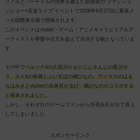
リアルとバーチャルの境界を越えた新感覚の“ファッショ
ンショー×音楽ライブ”イベントで2026年9月27日に幕張メ
ッセ国際展示場で開催されます。
このイベントはvtuber・ゲーム・アニメキャラとリアルア
ーティストが界隈や次元を超えて共演する物となっていま
す。
その中で
ペルソナ4の久慈川りせとにじさんじの星川サ
ラ、スト6の春麗とぶいすぽの橘ひなの、アイマスのはる
ちはみきとvtuberの赤身見かるび・橘ひなのがコラボする
と発表
されました
。
しかし、それぞれのゲームファンから拒否反応が出て炎上
してしまいました。
スポンサーリンク