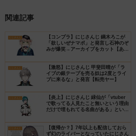
関連記事
【コンプラ】にじさんじ 鏑木ろこが
にじさんじ
「欲しいぜナマポ」と発言し石神のぞ
みが爆笑→アーカイブをカット【あら
なみマイクラ】
【激怒】にじさんじ 甲斐田晴が「ラ
にじさんじ
イブの銀テープを売る奴は2度とライ
ブに来るな」と発言【転売ヤー】
【炎上】にじさんじ 緑仙が「vtuber
にじさんじ
で歌ってる人見たこと無いという理由
だけで埋もれてる名曲がある」という
生成AIの文章を投稿し叩かれる
【復帰か？】7年以上も配信しておら
にじさんじ
ず幻のライバーとなっていたにじさん