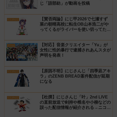
じ「語部紡」が動画を投稿
【賛否両論】にじ甲2026で七瀬すず
にじさんじ
菜の朝晴高校に転生OB山本浩二がや
ってくるがライバーを使い切ってたの
でベンチに→ルールが急遽変更されラ
イバーの転生が可能に
【対応】音楽クリエイター「Yu」が
ゲーム
女性に性的暴行で逮捕されあんスタが
声明を発表！
【原因不明】にじさんじ「四季凪アキ
にじさんじ
ラ」のZENB BREAD案件配信が延期
になる
【杜撰】にじさんじ「叶」2nd LIVE
にじさんじ
の直前放送で剣持や椎名や小柳などの
誤った配信情報が紹介される→ニコニ
コが謝罪してタイムシフトを非公開に