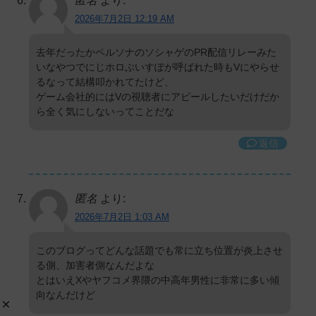
匿名
より:
2026年7月2日 12:19 AM
去年だったかペルソナのソシャゲのPR配信リレーみた
いなやつでにじホロぶいすぽが呼ばれた時もVにやらせ
るなって結構叩かれてたけど、
ゲーム会社的にはVの視聴者にアピールしたいだけだか
ら全く気にしないってことだな
返信
匿名
より:
2026年7月2日 1:03 AM
このブログってどんな話題でも常に立ち位置が炎上させ
る側、加害者側なんだよな
とはいえXやヤフコメ界隈の中高年男性に非常に多い傾
向なんだけど