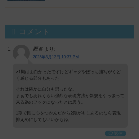
炎上
コメント
匿名
より:
2023年3月12日 10:37 PM
>1期は面白かったですけどギャグやぼっち描写がくど
く感じる部分もあった
それは確かに自分も思ったな。
まぁでもあれくらい強烈な表現方法が新規を引っ張って
来る為のフックになったとは思う。
1期で既に心をつかんだから2期がもしあるのなら表現
抑えめにしてもいいかもね。
返信