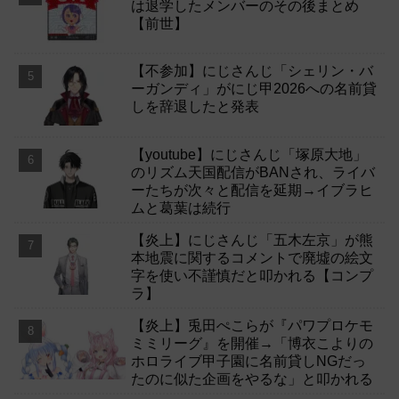
は退学したメンバーのその後まとめ
【前世】
【不参加】にじさんじ「シェリン・バ
ーガンディ」がにじ甲2026への名前貸
しを辞退したと発表
【youtube】にじさんじ「塚原大地」
のリズム天国配信がBANされ、ライバ
ーたちが次々と配信を延期→イブラヒ
ムと葛葉は続行
【炎上】にじさんじ「五木左京」が熊
本地震に関するコメントで廃墟の絵文
字を使い不謹慎だと叩かれる【コンプ
ラ】
【炎上】兎田ぺこらが『パワプロケモ
ミミリーグ』を開催→「博衣こよりの
ホロライブ甲子園に名前貸しNGだっ
たのに似た企画をやるな」と叩かれる