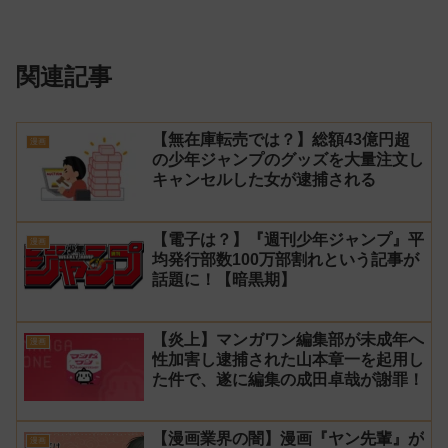
関連記事
【無在庫転売では？】総額43億円超
漫画
の少年ジャンプのグッズを大量注文し
キャンセルした女が逮捕される
【電子は？】『週刊少年ジャンプ』平
漫画
均発行部数100万部割れという記事が
話題に！【暗黒期】
【炎上】マンガワン編集部が未成年へ
漫画
性加害し逮捕された山本章一を起用し
た件で、遂に編集の成田卓哉が謝罪！
【漫画業界の闇】漫画『ヤン先輩』が
漫画