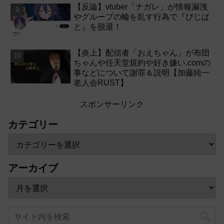
【反論】vtuber「ナガレ」が情報漏洩
やグループの輪を乱す行為で『びじぱ
と』を脱退！
【炎上】配信者「おえちゃん」が布団
ちゃんや任天堂規約や好き嫌い.comの
事などについて謝罪＆説明【加藤純一
老人会RUST】
スポンサーリンク
カテゴリー
アーカイブ