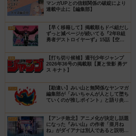
マンガUPとの信頼関係の破綻により
連載中止に【編集部】
【早く移籍して】掲載順もドベ組だし
漫画
ずっと減ページが続いてる『2年B組
勇者デストロイヤーず』15話【空
知】
【打ち切り候補】週刊少年ジャンプ
漫画
2026年36号の掲載順【夏と蛍影 勇デ
ス キナト】
【勘違い】みい山と無関係なヤンマガ
アニメ
編集部が「みいちゃんが人として堕ち
ていくのが推しポイント」と語り炎上
し動画を非公開に【マガポケ シリウ
ス】
【アンチ敗北】アニメ化が決定し話題
アニメ
になった『みい山』の作者「亜月ね
ね」がダイアナは別人であると説明し