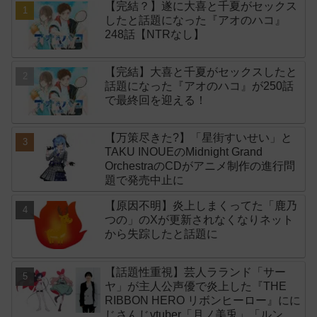
【完結？】遂に大喜と千夏がセックス
したと話題になった『アオのハコ』
248話【NTRなし】
【完結】大喜と千夏がセックスしたと
話題になった『アオのハコ』が250話
で最終回を迎える！
【万策尽きた?】「星街すいせい」と
TAKU INOUEのMidnight Grand
OrchestraのCDがアニメ制作の進行問
題で発売中止に
【原因不明】炎上しまくってた「鹿乃
つの」のXが更新されなくなりネット
から失踪したと話題に
【話題性重視】芸人ラランド「サー
ヤ」が主人公声優で炎上した『THE
RIBBON HERO リボンヒーロー』にに
じさんじvtuber「月ノ美兎」「ルンル