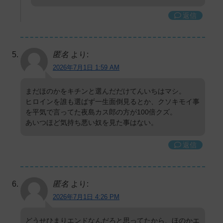
返信
匿名
より:
2026年7月1日 1:59 AM
まだほのかをキチンと選んだだけてんいちはマシ。
ヒロインを誰も選ばず一生面倒見るとか、クソキモイ事
を平気で言ってた夜島カス郎の方が100倍クズ。
あいつほど気持ち悪い奴を見た事はない。
返信
匿名
より:
2026年7月1日 4:26 PM
どうせひまりエンドなんだろと思ってたから、ほのかエ