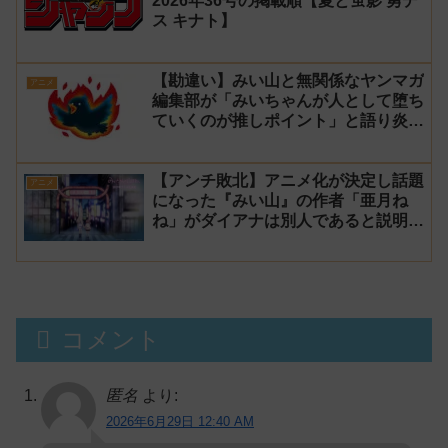
2026年36号の掲載順【夏と蛍影 勇デ
ス キナト】
【勘違い】みい山と無関係なヤンマガ
アニメ
編集部が「みいちゃんが人として堕ち
ていくのが推しポイント」と語り炎上
し動画を非公開に【マガポケ シリウ
ス】
【アンチ敗北】アニメ化が決定し話題
アニメ
になった『みい山』の作者「亜月ね
ね」がダイアナは別人であると説明し
炎上
コメント
匿名
より:
2026年6月29日 12:40 AM