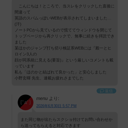
こんにちは！ところで、当スレをクリックした直後に
間違って
英語のスパムっぽいWEBが表示されてしまいました…
(汗)
ノートPCから見ているので慌ててウィンドウを閉じて
トップページから再クリックで、無事に続きを拝読でき
ました
某ほかのジャンプ打ち切り検証系WEBには『殿一とヒ
ロイン3人の
顔が同系統に見える(要旨)』という厳しいコメントも載
っています
私も「ほのかと結ばれて良かった」と安心しました
小野玄暉 先生、連載お疲れさまでした
返信
menu
より:
2026年6月30日 5:57 PM
また同じ物が出たらスクショ付けてお問い合わせか
ら送ってもらえると対応できます