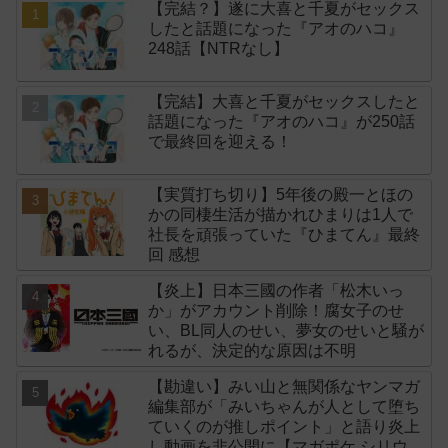
【完結？】遂に大喜と千夏がセックス
したと話題になった『アオのハコ』
248話【NTRなし】
【完結】大喜と千夏がセックスしたと
話題になった『アオのハコ』が250話
で最終回を迎える！
【実質打ち切り】5年後の殿一とほの
かの同棲生活が描かれひまりは1人で
社長を頑張っていた『ひまてん』最終
回 感想
【炎上】日本三國の作者「松木いっ
か」がアカウント削除！腐女子のせ
い、BL同人のせい、夢女のせいと騒が
れるが、決定的な原因は不明
【勘違い】みい山と無関係なヤンマガ
編集部が「みいちゃんが人として堕ち
ていくのが推しポイント」と語り炎上
し動画を非公開に【マガポケ シリウ