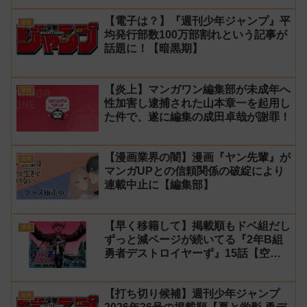
【電子は？】『週刊少年ジャンプ』平
漫画
均発行部数100万部割れという記事が
話題に！【暗黒期】
【炎上】マンガワン編集部が未成年へ
漫画
性加害し逮捕された山本章一を起用し
た件で、遂に編集の成田卓哉が謝罪！
【漫画業界の闇】漫画『ヤン先輩』が
漫画
マンガUPとの信頼関係の破綻により
連載中止に【編集部】
【早く移籍して】掲載順もドベ組だし
漫画
ずっと減ページが続いてる『2年B組
勇者デストロイヤーず』15話【空
知】
【打ち切り候補】週刊少年ジャンプ
漫画