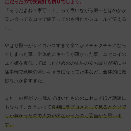
足だったので実質打ち切りでしょう。
「そうだよね？家守！！」って言いながら殿一とほのかが
笑い合ってるコマで終了ってのも何だかシュールで笑える
し。
やはり殿一がサイコパスすぎて全てがメチャクチャになっ
てしまった事、全体的にキャラが薄かった事、ニセコイの
ユイ姉を真似して出したひめのの先生の立ち回りが実に中
途半端で意味の薄いキャラになってた事など、全体的に微
妙な点が多すぎた。
また、内容がぶっ飛んではいたもののニセコイほど話題に
もならず、かといって
真剣にラブコメとして見るとクソで
しか無かったので人気が出なかったのも妥当かと思いま
す。