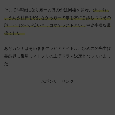
そして5年後になり殿一とほのかは同棲を開始、
ひまりは
引き続き社長を続けながら殿一の事を常に意識しつつその
殿一とほのかが笑い合うコマでラストという
中途半端な
最
後でした。
あとカンナはそのままグラビアアイドル、ひめのの先生は
芸能界に復帰しネトフリの主演ドラマ決定となっていまし
た。
スポンサーリンク