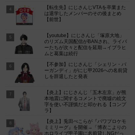
【転生先】にじさんじVTAを卒業また
は退学したメンバーのその後まとめ
【前世】
【youtube】にじさんじ「塚原大地」
のリズム天国配信がBANされ、ライバ
ーたちが次々と配信を延期→イブラヒ
ムと葛葉は続行
【不参加】にじさんじ「シェリン・バ
ーガンディ」がにじ甲2026への名前貸
しを辞退したと発表
【炎上】にじさんじ「五木左京」が熊
本地震に関するコメントで廃墟の絵文
字を使い不謹慎だと叩かれる【コンプ
ラ】
【炎上】兎田ぺこらが『パワプロケモ
ミミリーグ』を開催→「博衣こよりの
ホロライブ甲子園に名前貸しNGだっ