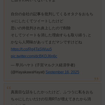
自分の会社の記事を批判してくるオタクをおもち
ゃにしたくてツイートしたけど
思いの外批判され炎上したので削除
そしてツイートを消した理由すらも取り繕う､と
かなら人間味があってまだマシですけどね
https://t.co/Rg4TaSWuu5
pic.twitter.com/dcBKDJ6n6c
— 早川ハヤト (子宮マルクス経済学者)
(@HayakawaHayat)
September 16, 2025
真面目な話をしたかったけど、ふつうに私をおも
ちゃにしたいだけの引用RTが増えてきたから消