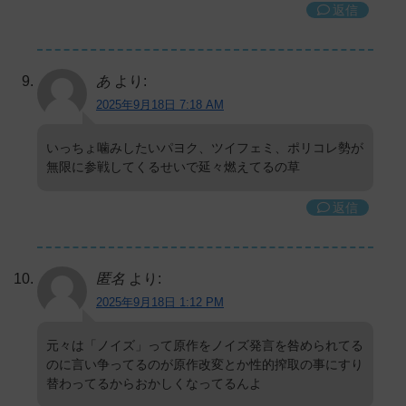
返信
あ
より:
2025年9月18日 7:18 AM
いっちょ噛みしたいパヨク、ツイフェミ、ポリコレ勢が
無限に参戦してくるせいで延々燃えてるの草
返信
匿名
より:
2025年9月18日 1:12 PM
元々は「ノイズ」って原作をノイズ発言を咎められてる
のに言い争ってるのが原作改変とか性的搾取の事にすり
替わってるからおかしくなってるんよ