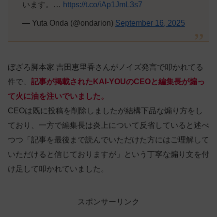
います。…
https://t.co/iAp1JmL3s7
— Yuta Onda (@ondarion)
September 16, 2025
ぼざろ脚本家 吉田恵里香さんがノイズ発言で叩かれてる
件で、
記事が掲載されたKAI-YOUのCEOと編集長が煽っ
て火に油を注いでいました。
CEOは既に投稿を削除しましたが結構下品な煽り方をし
ており、一方で編集長は炎上について反省していると述べ
つつ「記事を最後まで読んでいただけた方にはご理解して
いただけると信じておりますが」という丁寧な煽り文を付
け足して叩かれていました。
スポンサーリンク