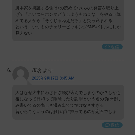
脚本家を擁護する側は↑の読めてない人の発言を取り上
げて「こいつらホンマどうしようもねえな」をやる→読
めてる人から「そうじゃねえだろ」と突っ込まれる
という、いつものチェリーピッキングSNSバトルにしか
見えない
返信
匿名
より:
2025年9月17日 8:45 AM
人はなぜ火中にわざわざ飛び込んでしまうのか？しかも
後になって日和って削除したり謝罪という名の負け惜し
み書いてるの悔しさ滲み出てて情けなさすぎる
昔からこういうのは触れずに黙ってるのが定石でしょ
返信