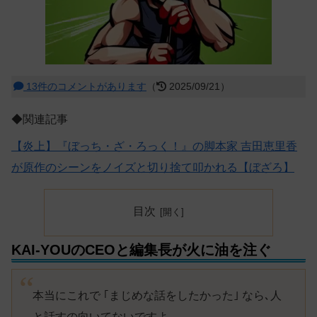
13件のコメントがあります
（
2025/09/21）
◆関連記事
【炎上】『ぼっち・ざ・ろっく！』の脚本家 吉田恵里香
が原作のシーンをノイズと切り捨て叩かれる【ぼざろ】
目次
KAI-YOUのCEOと編集長が火に油を注ぐ
本当にこれで ｢まじめな話をしたかった｣ なら､人
と話すの向いてないですよ