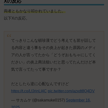
Xの反応
両者ともかなり叩かれていました。
以下Xの反応。
てっきりこんな頓珍漢でどう考えても皆が話して
る内容と違う事をその炎上が起きた原因のメディ
アの人が言ってたから「どうぞおもちゃにしてく
ださい」の炎上商法狙いだと思ってたんだけど本
気で言ってたって事ですか？
だとしたら逆に心配なんですけど
https://t.co/LfJrinLI4C
pic.twitter.com/azxdt8Q4DV
— サカムケ (@sakamuke0157)
September 16,
2025