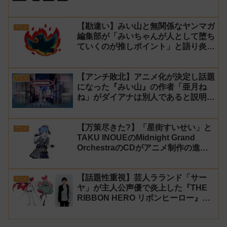
【勘違い】みい山と無関係なヤンマガ
アニメ
編集部が「みいちゃんが人として堕ち
ていくのが推しポイント」と語り炎上
し動画を非公開に【マガポケ シリウ
ス】
【アンチ敗北】アニメ化が決定し話題
アニメ
になった『みい山』の作者「亜月ね
ね」がダイアナは別人であると説明し
炎上
【万策尽きた?】「星街すいせい」と
アニメ
TAKU INOUEのMidnight Grand
OrchestraのCDがアニメ制作の進行
問題で発売中止に
【話題性重視】芸人ラランド「サー
アニメ
ヤ」が主人公声優で炎上した『THE
RIBBON HERO リボンヒーロー』に
にじさんじvtuber「月ノ美兎」「ル
ンルン」「でびでび・でびる」が出