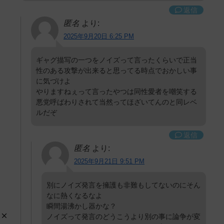
返信
匿名
より:
2025年9月20日 6:25 PM
ギャグ描写の一つをノイズって言ったくらいで正当
性のある攻撃が出来ると思ってる時点でおかしい事
に気づけよ
やりますねぇって言ったやつは同性愛者を嘲笑する
悪党呼ばわりされて当然ってほざいてんのと同レベ
ルだぞ
返信
匿名
より:
2025年9月21日 9:51 PM
別にノイズ発言を擁護も非難もしてないのにそん
なに熱くなるなよ
瞬間湯沸かし器かな？
ノイズって発言のどうこうより別の事に論争が変