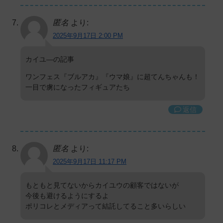
匿名
より:
2025年9月17日 2:00 PM
カイユ―の記事
ワンフェス『ブルアカ』『ウマ娘』に超てんちゃんも！
一目で虜になったフィギュアたち
返信
匿名
より:
2025年9月17日 11:17 PM
もともと見てないからカイユウの顧客ではないが
今後も避けるようにするよ
ポリコレとメディアって結託してること多いらしい