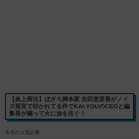
【炎上商法】ぼざろ脚本家 吉田恵里香がノイ
ズ発言で叩かれてる件でKAI-YOUのCEOと編
集長が煽って火に油を注ぐ！
今月の人気記事