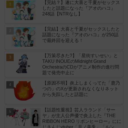
【完結？】遂に大喜と千夏がセックス
したと話題になった『アオのハコ』
248話【NTRなし】
【完結】大喜と千夏がセックスしたと
話題になった『アオのハコ』が250話
で最終回を迎える！
【万策尽きた?】「星街すいせい」と
TAKU INOUEのMidnight Grand
OrchestraのCDがアニメ制作の進行問
題で発売中止に
【原因不明】炎上しまくってた「鹿乃
つの」のXが更新されなくなりネット
から失踪したと話題に
【話題性重視】芸人ラランド「サー
ヤ」が主人公声優で炎上した『THE
RIBBON HERO リボンヒーロー』にに
じさんじvtuber「月ノ美兎」「ルンル