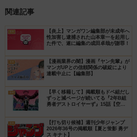
関連記事
【炎上】マンガワン編集部が未成年へ
漫画
性加害し逮捕された山本章一を起用し
た件で、遂に編集の成田卓哉が謝罪！
【漫画業界の闇】漫画『ヤン先輩』が
漫画
マンガUPとの信頼関係の破綻により
連載中止に【編集部】
【早く移籍して】掲載順もドベ組だし
漫画
ずっと減ページが続いてる『2年B組
勇者デストロイヤーず』15話【空
知】
【打ち切り候補】週刊少年ジャンプ
漫画
2026年36号の掲載順【夏と蛍影 勇デ
ス キナト】