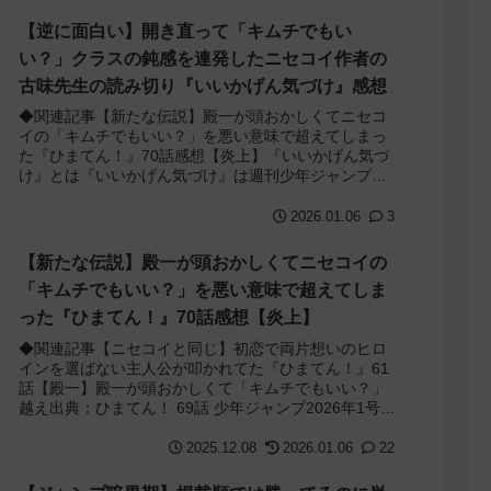
【逆に面白い】開き直って「キムチでもい
い？」クラスの鈍感を連発したニセコイ作者の
古味先生の読み切り『いいかげん気づけ』感想
◆関連記事【新たな伝説】殿一が頭おかしくてニセコ
イの「キムチでもいい？」を悪い意味で超えてしまっ
た『ひまてん！』70話感想【炎上】『いいかげん気づ
け』とは『いいかげん気づけ』は週刊少年ジャンプ
2026年6・7合併号に掲載された『ニセコイ』...
2026.01.06
3
【新たな伝説】殿一が頭おかしくてニセコイの
「キムチでもいい？」を悪い意味で超えてしま
った『ひまてん！』70話感想【炎上】
◆関連記事【ニセコイと同じ】初恋で両片想いのヒロ
インを選ばない主人公が叩かれてた『ひまてん！』61
話【殿一】殿一が頭おかしくて「キムチでもいい？」
越え出典：ひまてん！ 69話 少年ジャンプ2026年1号69
話では初めて目標にしてる雑誌の表紙...
2025.12.08
2026.01.06
22