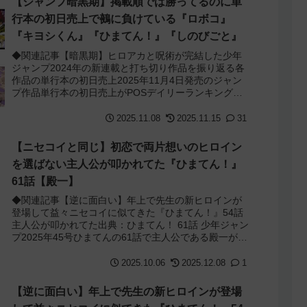
【ジャンプ暗黒期】掲載順では勝ってるのに単
行本の初日売上で鵺に負けている『ロボコ』
『キヨシくん』『ひまてん！』『しのびごと』
◆関連記事【暗黒期】ヒロアカと呪術が完結した少年
ジャンプ2024年の新連載と打ち切り作品を振り返る各
作品の単行本の初日売上2025年11月4日発売のジャン
プ作品単行本の初日売上がPOSデイリーランキングで
判明しました。人気のワンピース・ルリ...
2025.11.08
2025.11.15
31
【ニセコイと同じ】初恋で両片想いのヒロイン
を選ばない主人公が叩かれてた『ひまてん！』
61話【殿一】
◆関連記事【逆に面白い】年上で先生の新ヒロインが
登場して益々ニセコイに似てきた『ひまてん！』54話
主人公が叩かれてた出典：ひまてん！ 61話 少年ジャン
プ2025年45号ひまてんの61話で主人公である殿一が叩
かれていました。殿一は中学からず...
2025.10.06
2025.12.08
1
【逆に面白い】年上で先生の新ヒロインが登場