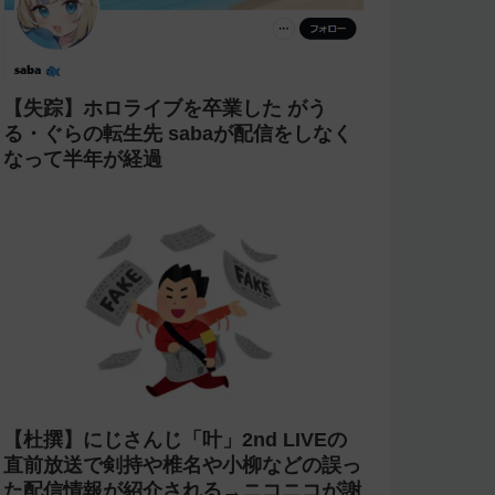
【失踪】ホロライブを卒業した がう
る・ぐらの転生先 sabaが配信をしなく
なって半年が経過
【杜撰】にじさんじ「叶」2nd LIVEの
直前放送で剣持や椎名や小柳などの誤っ
た配信情報が紹介される→ニコニコが謝