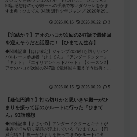
93話感想ほのかが殿一への手紙で寒いダジャレをかま
す出典：ひまてん 94話 週刊少年ジャンプ 2026年29号
ほのかが遂に殿一に手紙で告白しまし...
2026.06.16
2026.06.22
3
【完結か？】アオのハコが次回の247話で最終回
を迎えそうだと話題に！【ひまてん生存】
◆関連記事【ほぼ確定】ジャンプ2026打ち切りサバイ
バルレース参加者『ひまてん』『アンダードクター』
『キナト』『エイリアンヘッドバット』【シーズン2】
アオのハコが次回の247話で最終回を迎えそう出典：ア
オのハコ 246話 アオのハコが次回の...
2026.06.15
2026.06.29
5
【疑似円満？】打ち切りかと思いきや殿一がひ
まりを振ってほのかルートに行った『ひまて
ん』93話感想
◆関連記事【まさかの】アンダードクターとキナトが
生存で打ち切り疑惑が浮上している『ひまてん』【円
満完結？】殿一がひまりを振ってほのかルートに出