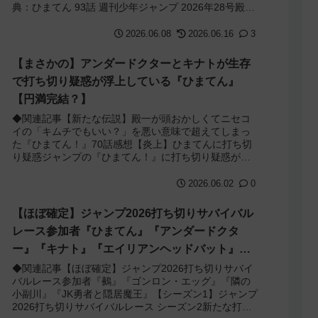
典：ひまてん 93話 週刊少年ジャンプ 2026年28号殿一
がひまりに告白して終わりで打ち切りかと...
2026.06.08
2026.06.16
3
【まさかの】アンダードクターとキナトが生存
で打ち切り疑惑が浮上している『ひまてん』
【円満完結？】
◆関連記事【新たな伝説】殿一が頭おかしくてニセコ
イの「キムチでもいい？」を悪い意味で超えてしまっ
た『ひまてん！』70話感想【炎上】ひまてんに打ち切
り疑惑ジャンプの『ひまてん！』に打ち切り疑惑が浮
上していました。ひまてんは現在のジャンプの中だ...
2026.06.02
0
【ほぼ確定】ジャンプ2026打ち切りサバイバル
レース参加者『ひまてん』『アンダードクタ
ー』『キナト』『エイリアンヘッドバット』
【シーズン2】
◆関連記事【ほぼ確定】ジャンプ2026打ち切りサバイ
バルレース参加者『鵺』『ゴンロン・エッグ』『隣の
小副川』『JK勇者と隠居魔王』【シーズン1】ジャンプ
2026打ち切りサバイバルレース シーズン2新たな打ち