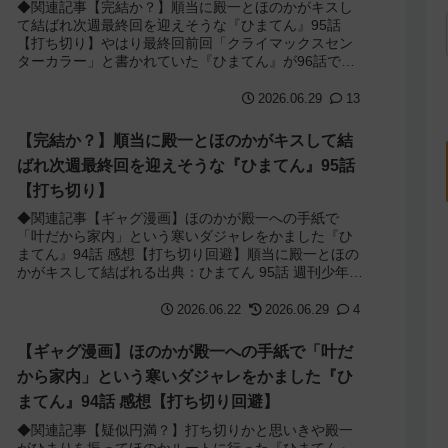
◆関連記事【完結か？】順当に殿一とほのかがキスし
て結ばれ次週最終回を迎えそうな『ひまてん』95話
【打ち切り】やはり最終回前回「クライマックスセン
ターカラー」と書かれていた『ひまてん』が96話で最
終回を迎えました。特にどんでん返しも無く殿一は...
2026.06.29
13
【完結か？】順当に殿一とほのかがキスして結
ばれ次週最終回を迎えそうな『ひまてん』95話
【打ち切り】
◆関連記事【ギャグ漫画】ほのかが殿一への手紙で
「叶だから家内」という寒いダジャレをかました『ひ
まてん』94話 感想【打ち切り回避】順当に殿一とほの
かがキスして結ばれる出典：ひまてん 95話 週刊少年ジ
ャンプ 2026年30号タイトルが『ひま...
2026.06.22
2026.06.29
4
【ギャグ漫画】ほのかが殿一への手紙で「叶だ
から家内」という寒いダジャレをかました『ひ
まてん』94話 感想【打ち切り回避】
◆関連記事【疑似円満？】打ち切りかと思いきや殿一
がひまりを振ってほのかルートに行った『ひまてん』