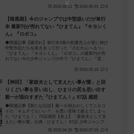
切りサバイバルレースが始まりました...
2026.05.11
2026.06.01
8
【暗黒期】今のジャンプでは中堅扱いだが単行
本 最新刊が売れてない『ひまてん』『キヨシく
ん』『ロボコ』
◆関連記事【爆売れ】単行本3巻の初週売上が更に伸び
中堅作品たちを抜き去って行った『さむわんへるつ』
『ひまてん』『キヨシくん』『ロボコ』の最新刊が売
れてない今の少年ジャンプの中で『ひまてん』『悪祓
士のキヨシくん』『僕とロボコ』はいわゆる中堅扱...
2026.05.10
3
【神回】「家政夫として支えたい事が愛」と回
りくどい事を言い出し、ひまりの尻を思い出す
殿一が面白すぎた『ひまてん！』87話 感想
◆関連記事【新たな伝説】殿一が頭おかしくてニセコ
イの「キムチでもいい？」を悪い意味で超えてしまっ
た『ひまてん！』70話感想【炎上】「家政夫として支
えたい事が愛」出典：ひまてん！ 87話 少年ジャンプ
2026年21号殿一が突然「ひまりを家政夫...
2026.04.20
2026.07.03
9