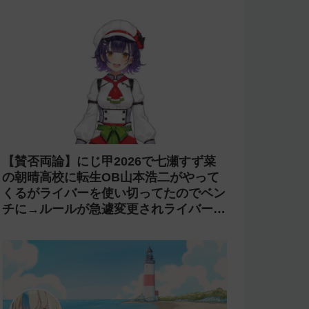
【賛否両論】にじ甲2026で七瀬すず菜
の朝晴高校に転生OB山本浩二がやって
くるがライバーを使い切ってたのでベン
チに→ルールが急遽変更されライバーの
転生が可能に