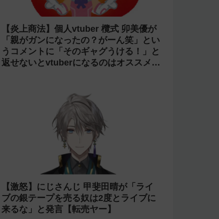
【炎上商法】個人vtuber 欖式 卯美優が
「親がガンになったの？がーん笑」とい
うコメントに「そのギャグうける！」と
返せないとvtuberになるのはオススメし
ないと投稿し叩かれる
【激怒】にじさんじ 甲斐田晴が「ライ
ブの銀テープを売る奴は2度とライブに
来るな」と発言【転売ヤー】