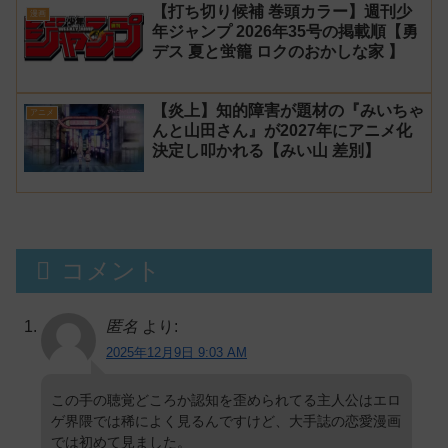
【打ち切り候補 巻頭カラー】週刊少
漫画
年ジャンプ 2026年35号の掲載順【勇
デス 夏と蛍籠 ロクのおかしな家 】
【炎上】知的障害が題材の『みいちゃ
アニメ
んと山田さん』が2027年にアニメ化
決定し叩かれる【みい山 差別】
コメント
匿名
より:
2025年12月9日 9:03 AM
この手の聴覚どころか認知を歪められてる主人公はエロ
ゲ界隈では稀によく見るんですけど、大手誌の恋愛漫画
では初めて見ました。