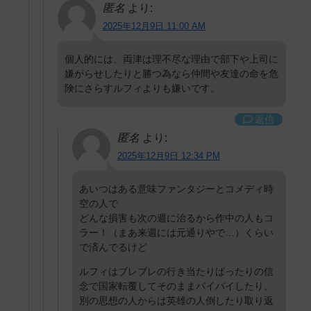
匿名
より:
2025年12月9日 11:00 AM
個人的には、両津は理不尽な理由で部下や上司に
嫌がらせしたりと勝つ為なら仲間や友達の命を危
険にさらすルフィよりも嫌いです。
返信
匿名
より:
2025年12月9日 12:34 PM
あいつはある意味ファンタジーとコメディ時
空の人で
どんな損害も次の週に治るから作中の人もコ
ラー！（まあ来週には元通りやで…）くらい
で済んでるけど
ルフィはブレブレの行き当たりばったりの信
念で国家転覆してそのままバイバイしたり、
別の思想の人からは英雄の人倒したり取り返