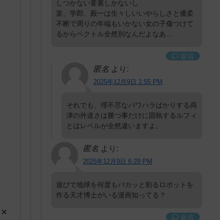
しつかない要素しかないし
楽、学郎、殿一は生々しいいやらしさと優柔
不断で周りの年端もいかない女の子傷つけて
るからベクトル全然別なんだよなあ…
返信
匿名
より:
2025年12月9日 1:55 PM
それでも、理不尽なパワハラばかりする両
津の外道さは勝つ事だけに固執するルフィ
とはレベルが全然違いますよ。
匿名
より:
2025年12月9日 6:29 PM
遊びで地球を何度もパカッと割るロボットを
作る天才博士がいる漫画知ってる？
返信