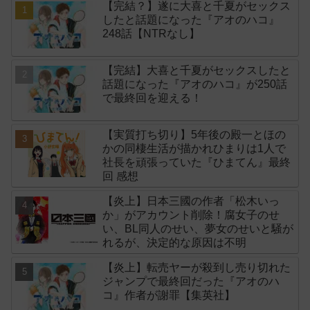
【完結？】遂に大喜と千夏がセックス
したと話題になった『アオのハコ』
248話【NTRなし】
【完結】大喜と千夏がセックスしたと
話題になった『アオのハコ』が250話
で最終回を迎える！
【実質打ち切り】5年後の殿一とほの
かの同棲生活が描かれひまりは1人で
社長を頑張っていた『ひまてん』最終
回 感想
【炎上】日本三國の作者「松木いっ
か」がアカウント削除！腐女子のせ
い、BL同人のせい、夢女のせいと騒が
れるが、決定的な原因は不明
【炎上】転売ヤーが殺到し売り切れた
ジャンプで最終回だった『アオのハ
コ』作者が謝罪【集英社】