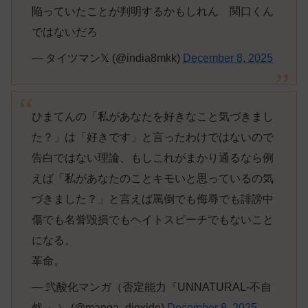
陥っていたことが判明するかもしれん 関口くん
ではないだろ
— タイツマン𝕏 (@india8mkk)
December 8, 2025
ひまてんの「私があなたを好きなこと気づきまし
た？」は「好きです」と言ったわけではないので
告白ではない理論、もしこれがまかり通るなら例
えば「私があなたのことキモいと思っているの気
づきました？」と言えば罵倒でも侮辱でも誹謗中
傷でも名誉毀損でもヘイトスピーチでもないこと
になる。
革命。
— 弐酸化マンガ（否定能力『UNNATURAL-不自
然-』） (@manga_dioxide)
December 8, 2025