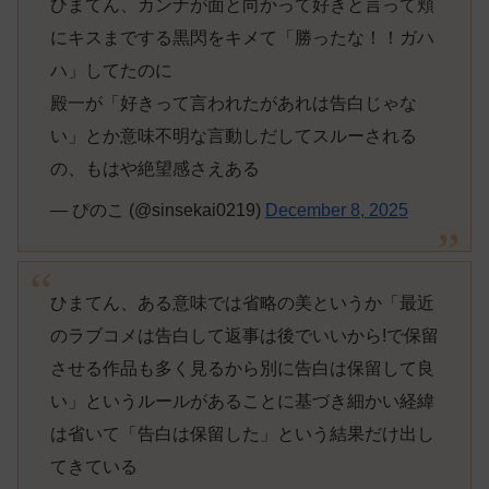
ひまてん、カンナが面と向かって好きと言って頬
にキスまでする黒閃をキメて「勝ったな！！ガハ
ハ」してたのに
殿一が「好きって言われたがあれは告白じゃな
い」とか意味不明な言動しだしてスルーされる
の、もはや絶望感さえある
— ぴのこ (@sinsekai0219)
December 8, 2025
ひまてん、ある意味では省略の美というか「最近
のラブコメは告白して返事は後でいいから!で保留
させる作品も多く見るから別に告白は保留して良
い」というルールがあることに基づき細かい経緯
は省いて「告白は保留した」という結果だけ出し
てきている