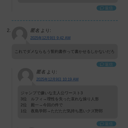
返信
匿名
より:
2025年12月9日 9:42 AM
これでダメならもう誓約書作って書かせるしかないだろ
返信
匿名
より:
2025年12月9日 10:19 AM
ジャンプで嫌いな主人公ワースト3
3位 ルフィ→理性を失った哀れな操り人形
2位 殿一→今回の件で
1位 夜島学郎→ただただ気持ち悪いクズ野郎
返信