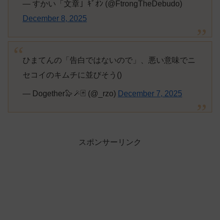
— すかい「文章」ｷﾞｵﾝ (@FtrongTheDebudo)
December 8, 2025
ひまてんの「告白ではないので」、悪い意味でニ
セコイのキムチに並びそう()
— Dogether🦭🪄🃏 (@_rzo)
December 7, 2025
スポンサーリンク