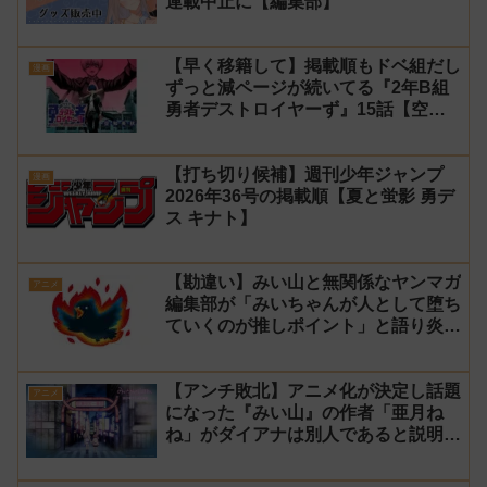
連載中止に【編集部】
【早く移籍して】掲載順もドベ組だし
漫画
ずっと減ページが続いてる『2年B組
勇者デストロイヤーず』15話【空
知】
【打ち切り候補】週刊少年ジャンプ
漫画
2026年36号の掲載順【夏と蛍影 勇デ
ス キナト】
【勘違い】みい山と無関係なヤンマガ
アニメ
編集部が「みいちゃんが人として堕ち
ていくのが推しポイント」と語り炎上
し動画を非公開に【マガポケ シリウ
ス】
【アンチ敗北】アニメ化が決定し話題
アニメ
になった『みい山』の作者「亜月ね
ね」がダイアナは別人であると説明し
炎上