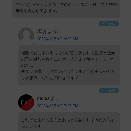
こいつなら例え合意の上でのセックスに発展しても交際
関係を否定してきそう。
返信
匿名
より:
2025年12月9日 9:09 AM
複数の女に手を出していい言い訳として難聴と認知
の歪み付加されるエロゲ主人公まで落ちてしまった
のか…
初期は結構、ラブコメにしてはまともな主人公とか
可哀想扱いだったのになコイツ
返信
menu
より:
2025年12月9日 7:27 PM
これでひまりの告白はあっさり認知しそうだから恐
ろしいです