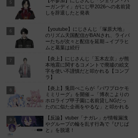
【不参加】にじさんじ「シェリン・バ
ーガンディ」がにじ甲2026への名前貸
しを辞退したと発表
【youtube】にじさんじ「塚原大地」
のリズム天国配信がBANされ、ライバ
ーたちが次々と配信を延期→イブラヒ
ムと葛葉は続行
【炎上】にじさんじ「五木左京」が熊
本地震に関するコメントで廃墟の絵文
字を使い不謹慎だと叩かれる【コンプ
ラ】
【炎上】兎田ぺこらが『パワプロケモ
ミミリーグ』を開催→「博衣こよりの
ホロライブ甲子園に名前貸しNGだっ
たのに似た企画をやるな」と叩かれる
【反論】vtuber「ナガレ」が情報漏洩
やグループの輪を乱す行為で『びじぱ
と』を脱退！