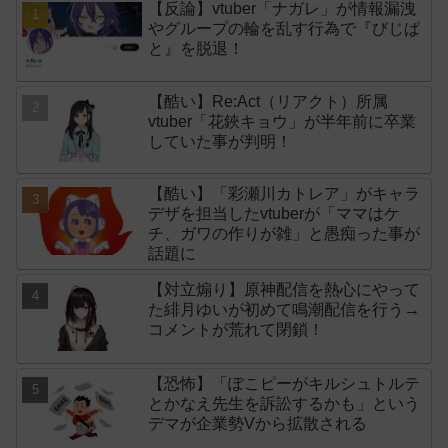
【反論】vtuber「ナガレ」が情報漏洩
やグループの輪を乱す行為で『びじぱ
と』を脱退！
【酷い】Re:Act（リアクト）所属
vtuber「花鋏キョウ」が半年前に卒業
していた事が判明！
【酷い】「彩瀬川カトレア」がキャラ
デザを担当したvtuberが「ママはケ
チ、ガワの作りが雑」と愚痴った事が
話題に
【対立煽り】原神配信を熱心にやって
た緋月ゆいが初めて鳴潮配信を行う→
コメントが荒れて閉鎖！
【恐怖】「ぽこピーがキルシュトルテ
とかなえ先生を訴訟するかも」という
デマが企業勢Vから拡散される