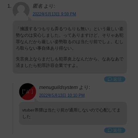
匿名
より:
2022年5月13日 9:59 PM
「擁護するつもりも弄るつもりも無い」という厳しい姿
勢なのは安心しました。ってありますけど、そりゃあ犯
罪なんだから厳しい姿勢取るのは当たり前でしょ。むし
ろ取らない事自体あり得ない。
失言炎上ならまだしも犯罪炎上なんだから、なあなあで
済ましたら犯罪許容企業ですよ。
返信
menuguildsystem
より:
2022年5月13日 10:10 PM
vtuber界隈は当たり前が通用しないので心配してま
した
返信