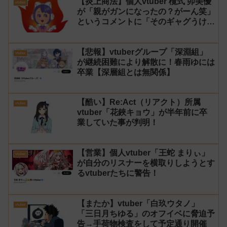
【炎上商法】個人vtuber 欖式 卯美優
vtuber
が「親がガンになったの？がーん笑」
というコメントに「そのギャグうけ
る！」と返せないとvtuberになるの
はオススメしないと投稿し叩かれる
【悲報】vtuberグループ「深淵組」
vtuber
が継続困難により解散に！春雨ゆには
卒業【深層組とは無関係】
【酷い】Re:Act（リアクト）所属
vtuber
vtuber「花鋏キョウ」が半年前に卒
業していた事が判明！
【営業】個人vtuber「王蛇 まりぃ」
vtuber
が自分のリスナーを横取りしようとす
るvtuberたちに警告！
【またか】vtuber「白玖ウタノ」
vtuber
「三日月ちゆる」のオフイベに脅迫予
告→手荷物検査をして予定通り開催