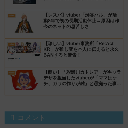
【レスバ】vtuber「渋谷ハル」が活
vtuber
動8年で初の長期活動休止→原因は昨
今のネットの息苦しさ
【珍しい】vtuber事務所「Re:Act
vtuber
KR」が推し変を本人に伝えると永久
BANすると警告！
【酷い】「彩瀬川カトレア」がキャラ
vtuber
デザを担当したvtuberが「ママはケ
チ、ガワの作りが雑」と愚痴った事が
話題に
コメント