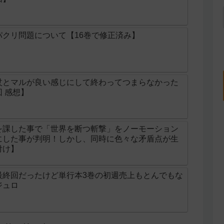
クリ問題について【16巻で修正済み】
杖とマルが良い感じにして終わってつまらなかった
 感想】
を課した事で「世界を断つ斬撃」をノーモーション
にした事が判明！しかし、同時に色々な矛盾点が生
付け】
最終回だったけど単行本3巻の初週売上もとんでもな
ジュロ