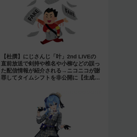
【杜撰】にじさんじ「叶」2nd LIVEの
直前放送で剣持や椎名や小柳などの誤っ
た配信情報が紹介される→ニコニコが謝
罪してタイムシフトを非公開に【生成
AI?】