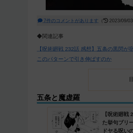
7件のコメントがあります
（
2023/09/0
◆関連記事
【呪術廻戦 232話 感想】五条の黒閃
このパターンで引き伸ばすのか
五条と魔虚羅
【呪術廻戦 
た挙句ブリー
ドヤる呪い