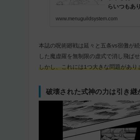
らいつもあ
www.menuguildsystem.com
本誌の呪術廻戦は延々と五条vs宿儺が
した魔虚羅を無制限の虚式で消し飛ばせ
しかし、これには1つ大きな問題があり
破壊された式神の力は引き継