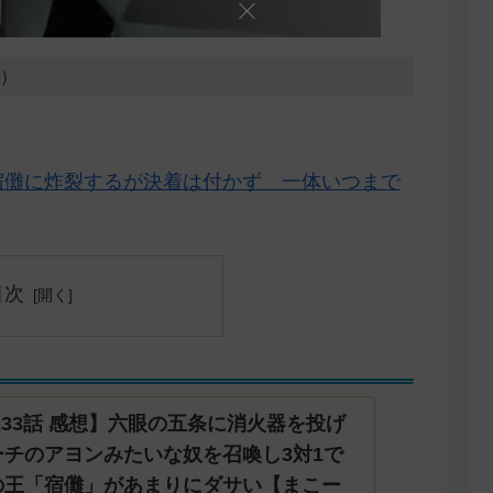
3）
が宿儺に炸裂するが決着は付かず 一体いつまで
目次
233話 感想】六眼の五条に消火器を投げ
チのアヨンみたいな奴を召喚し3対1で
の王「宿儺」があまりにダサい【まこー