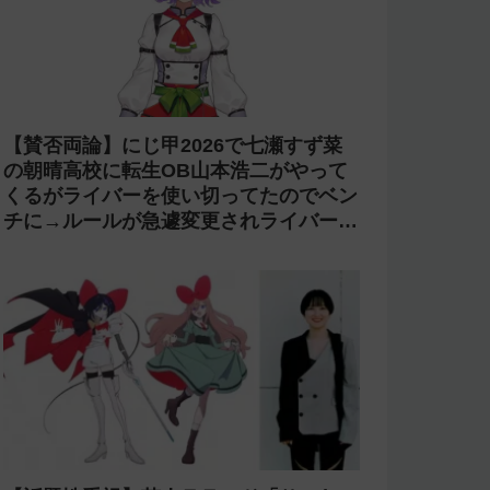
【賛否両論】にじ甲2026で七瀬すず菜
の朝晴高校に転生OB山本浩二がやって
くるがライバーを使い切ってたのでベン
チに→ルールが急遽変更されライバーの
転生が可能に