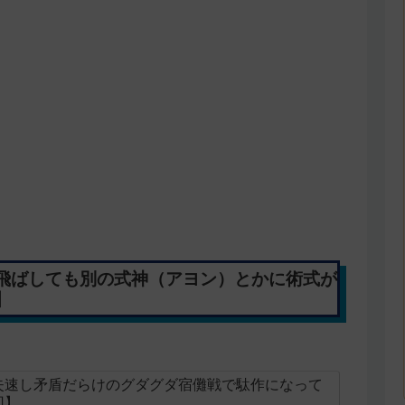
飛ばしても別の式神（アヨン）とかに術式が
】
失速し矛盾だらけのグダグダ宿儺戦で駄作になって
回】