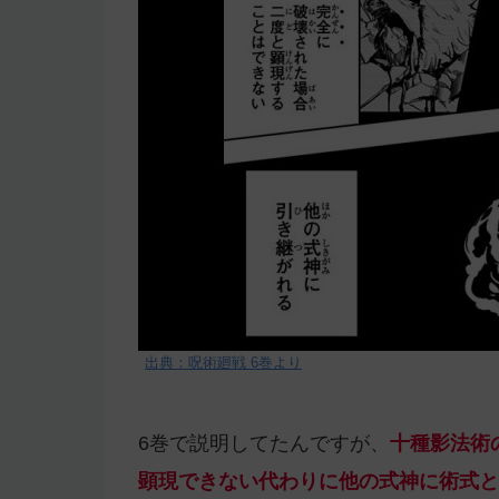
出典：呪術廻戦 6巻より
6巻で説明してたんですが、
十種影法術
顕現できない代わりに他の式神に術式と