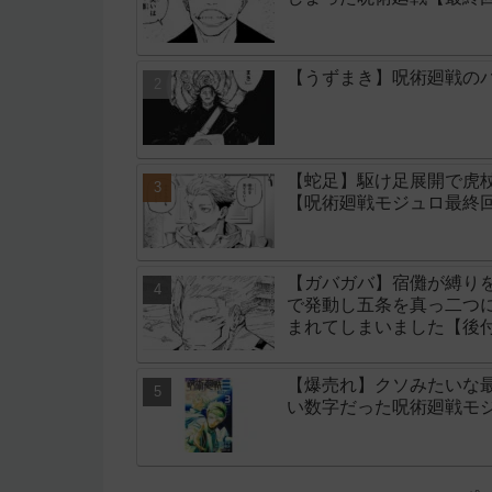
【うずまき】呪術廻戦のパ
【蛇足】駆け足展開で虎
【呪術廻戦モジュロ最終回
【ガバガバ】宿儺が縛り
で発動し五条を真っ二つ
まれてしまいました【後
【爆売れ】クソみたいな
い数字だった呪術廻戦モ