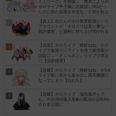
ミミリーグ』を開催→「博衣こよりの
ホロライブ甲子園に名前貸しNGだっ
たのに似た企画をやるな」と叩かれる
【炎上】めたんのホロ業界観測という
アカウントが「ホロドリは見た事ない
高評価率」と過剰に持ち上げ叩かれる
【光害】ホロライブ「桃鈴ねね」のラ
イブで改造ペンライトを使う迷惑客が
話題に→「さくらみこ」ライブで禁止
に【法的措置】
【悲報】ホロライブ「桃鈴ねね」が1st
ライブ前に耳から血を出し両耳難聴に
なってしまう【ねねち】
【悲報】ホロライブ「儒烏風亭らで
ん」の台湾特撮人形劇の配信が誤BAN
され非公開に