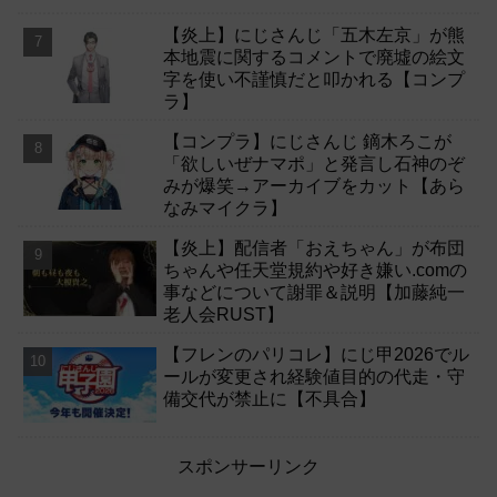
【炎上】にじさんじ「五木左京」が熊
本地震に関するコメントで廃墟の絵文
字を使い不謹慎だと叩かれる【コンプ
ラ】
【コンプラ】にじさんじ 鏑木ろこが
「欲しいぜナマポ」と発言し石神のぞ
みが爆笑→アーカイブをカット【あら
なみマイクラ】
【炎上】配信者「おえちゃん」が布団
ちゃんや任天堂規約や好き嫌い.comの
事などについて謝罪＆説明【加藤純一
老人会RUST】
【フレンのパリコレ】にじ甲2026でル
ールが変更され経験値目的の代走・守
備交代が禁止に【不具合】
スポンサーリンク