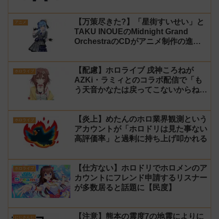
に【法的措置】
【万策尽きた?】「星街すいせい」と
アニメ
TAKU INOUEのMidnight Grand
OrchestraのCDがアニメ制作の進行
問題で発売中止に
【配慮】ホロライブ 戌神ころねが
ホロライブ
AZKi・ラミィとのコラボ配信で「も
う天音かなたは戻ってこないからね」
と発言した事について謝罪
【炎上】めたんのホロ業界観測という
ホロライブ
アカウントが「ホロドリは見た事ない
高評価率」と過剰に持ち上げ叩かれる
【仕方ない】ホロドリでホロメンのア
ホロライブ
カウントにフレンド申請するリスナー
が多数居ると話題に【民度】
【注意】熊本の震度7の地震によりに
にじさんじ