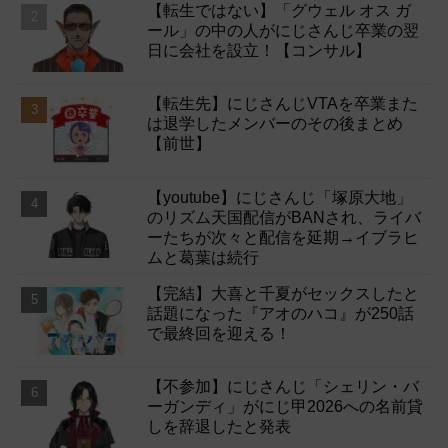
【転生ではない】「グウェル オス ガ
ール」の中の人がにじさんじ卒業の翌
日に会社を設立！【コンサル】
【転生先】にじさんじVTAを卒業また
は退学したメンバーのその後まとめ
【前世】
【youtube】にじさんじ「塚原大地」
のリズム天国配信がBANされ、ライバ
ーたちが次々と配信を延期→イブラヒ
ムと葛葉は続行
【完結】大喜と千夏がセックスしたと
話題になった『アオのハコ』が250話
で最終回を迎える！
【不参加】にじさんじ「シェリン・バ
ーガンディ」がにじ甲2026への名前貸
しを辞退したと発表