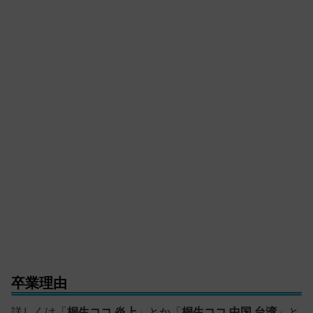
卒業理由
詳しくは「
桐生ココ 炎上
」とか「
桐生ココ 中国 台湾
」と