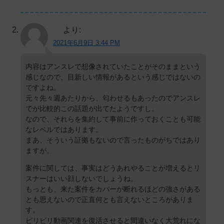
より:
2021年6月9日 3:44 PM
内容はアンスレで想像されていたことがそのままという
感じなので、目新しい情報があるという感じではないの
ですよね。
元々先々週あたりから、匂わせるもあったのでアンスレ
でが比較的この話題が出てたようですし。
なので、それらを集約して事前に作っておくことも可能
なレベルではあります。
まあ、そういう証拠もないので言ったものがちではあり
ますが。
案件に関しては、事実はどうあれやることが増えるとリ
スナーはいい顔しないでしょうね。
もっとも、来た案件をカバーが断れるほどの強さがある
とも思えないので正直何とも言えないところがありま
す。
ビリビリ動画関連を復活させると間違いなく大荒れにな