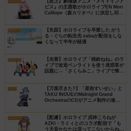
【炎上】劇場版アニメ『メイドインア
ホロライブ
ビス』の主題歌がホロライブEN Mori
Calliope（森カリオペ）に決定し叩か
れる
【失踪】ホロライブを卒業した がう
ホロライブ
る・ぐらの転生先 sabaが配信をしな
くなって半年が経過
【光害】ホロライブ「桃鈴ねね」のラ
ホロライブ
イブで改造ペンライトを使う迷惑客が
話題に→「さくらみこ」ライブで禁止
に【法的措置】
【万策尽きた?】「星街すいせい」と
アニメ
TAKU INOUEのMidnight Grand
OrchestraのCDがアニメ制作の進行
問題で発売中止に
【配慮】ホロライブ 戌神ころねが
ホロライブ
AZKi・ラミィとのコラボ配信で「も
う天音かなたは戻ってこないからね」