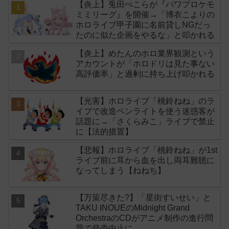
【炎上】兎田ぺこらが『パワプロケモ
ミミリーグ』を開催→「博衣こよりの
ホロライブ甲子園に名前貸しNGだっ
たのに似た企画をやるな」と叩かれる
【炎上】めたんのホロ業界観測という
アカウントが「ホロドリは見た事ない
高評価率」と過剰に持ち上げ叩かれる
【光害】ホロライブ「桃鈴ねね」のラ
イブで改造ペンライトを使う迷惑客が
話題に→「さくらみこ」ライブで禁止
に【法的措置】
【悲報】ホロライブ「桃鈴ねね」が1st
ライブ前に耳から血を出し両耳難聴に
なってしまう【ねねち】
【万策尽きた?】「星街すいせい」と
TAKU INOUEのMidnight Grand
OrchestraのCDがアニメ制作の進行問
題で発売中止に