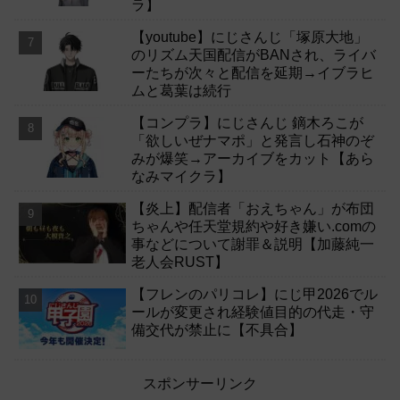
ラ】
【youtube】にじさんじ「塚原大地」
のリズム天国配信がBANされ、ライバ
ーたちが次々と配信を延期→イブラヒ
ムと葛葉は続行
【コンプラ】にじさんじ 鏑木ろこが
「欲しいぜナマポ」と発言し石神のぞ
みが爆笑→アーカイブをカット【あら
なみマイクラ】
【炎上】配信者「おえちゃん」が布団
ちゃんや任天堂規約や好き嫌い.comの
事などについて謝罪＆説明【加藤純一
老人会RUST】
【フレンのパリコレ】にじ甲2026でル
ールが変更され経験値目的の代走・守
備交代が禁止に【不具合】
スポンサーリンク