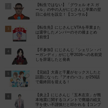
【転生ではない】「グウェル オス ガ
ール」の中の人がにじさんじ卒業の翌
日に会社を設立！【コンサル】
【転生先】にじさんじVTAを卒業また
は退学したメンバーのその後まとめ
【前世】
【不参加】にじさんじ「シェリン・バ
ーガンディ」がにじ甲2026への名前貸
しを辞退したと発表
【完結】大喜と千夏がセックスしたと
話題になった『アオのハコ』が250話
で最終回を迎える！
【炎上】にじさんじ「五木左京」が熊
本地震に関するコメントで廃墟の絵文
字を使い不謹慎だと叩かれる【コンプ