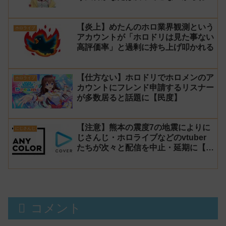
と発言した事について謝罪
【炎上】めたんのホロ業界観測という
ホロライブ
アカウントが「ホロドリは見た事ない
高評価率」と過剰に持ち上げ叩かれる
【仕方ない】ホロドリでホロメンのア
ホロライブ
カウントにフレンド申請するリスナー
が多数居ると話題に【民度】
【注意】熊本の震度7の地震によりに
にじさんじ
じさんじ・ホロライブなどのvtuber
たちが次々と配信を中止・延期に【不
謹慎厨】
コメント