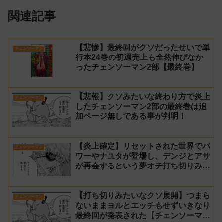
関連記事
【悲惨】最終回がクソだったせいで単
チェンソーマン
行本24巻の初週売上も全然伸びなか
ったチェンソーマン2部【最終巻】
【悲報】クソみたいな終わり方で炎上
チェンソーマン
したチェンソーマン2部の最終巻は追
加ページ無しである事が判明！
【炎上確定】リセットされた世界でパ
チェンソーマン
ワーやナユタが登場し、デンジとアサ
が再会するという夢オチ打ち切りみた
いな終わり方【チェンソーマン2部 最
終回 感想】
【打ち切りみたいなクソ展開】つまら
チェンソーマン
ないままヨルとエッチもせずいきなり
最終回が発表された【チェンソーマン