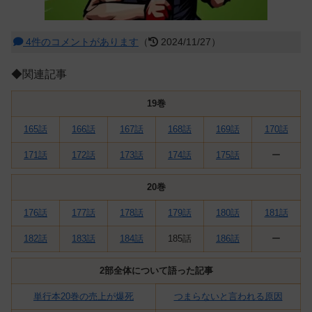
4件のコメントがあります
（
2024/11/27）
◆関連記事
19巻
165話
166話
167話
168話
169話
170話
171話
172話
173話
174話
175話
ー
20巻
176話
177話
178話
179話
180話
181話
182話
183話
184話
185話
186話
ー
2部全体について語った記事
単行本20巻の売上が爆死
つまらないと言われる原因