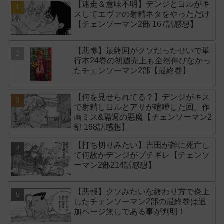
【迷走＆意味不明】デンジとヨルがキ
スしてエヴァの射精ネタをやっただけ
【チェンソーマン2部 167話感想】
【悲惨】最終回がクソだったせいで単
行本24巻の初週売上も全然伸びなかっ
たチェンソーマン2部【最終巻】
【何を見せられてる？】デンジがキス
で射精しヨルとアサが喧嘩した回。作
画ミス&隔週の悪魔【チェンソーマン2
部 168話感想】
【打ち切りみたい】吉田が雑に死亡し
て何故かデンジがブチギレ【チェンソ
ーマン2部214話感想】
【悲報】クソみたいな終わり方で炎上
したチェンソーマン2部の最終巻は追
加ページ無しである事が判明！