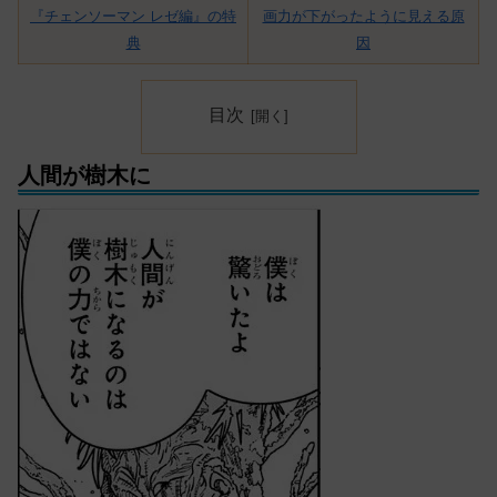
『チェンソーマン レゼ編』の特
画力が下がったように見える原
典
因
目次
人間が樹木に