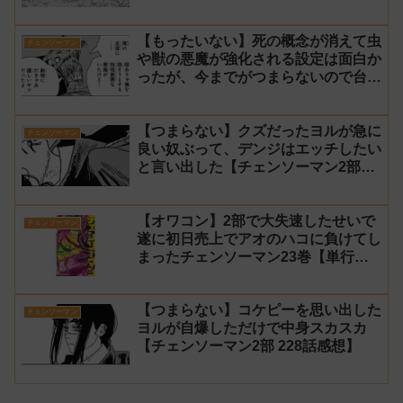
2部 231話感想】
【もったいない】死の概念が消えて虫
チェンソーマン
や獣の悪魔が強化される設定は面白か
ったが、今までがつまらないので台無
し【チェンソーマン2部 230話感想】
【つまらない】クズだったヨルが急に
チェンソーマン
良い奴ぶって、デンジはエッチしたい
と言い出した【チェンソーマン2部
229話感想】
【オワコン】2部で大失速したせいで
チェンソーマン
遂に初日売上でアオのハコに負けてし
まったチェンソーマン23巻【単行
本】
【つまらない】コケピーを思い出した
チェンソーマン
ヨルが自爆しただけで中身スカスカ
【チェンソーマン2部 228話感想】