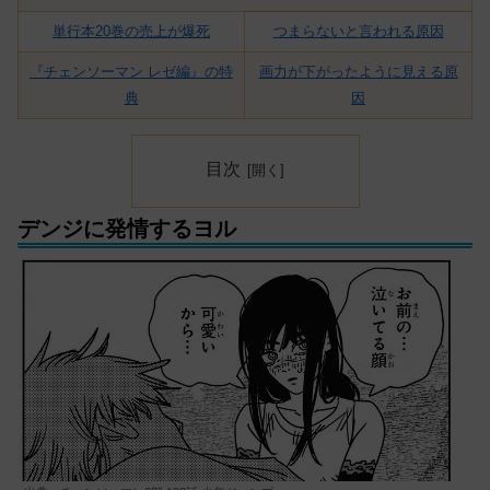
単行本20巻の売上が爆死
つまらないと言われる原因
『チェンソーマン レゼ編』の特
画力が下がったように見える原
典
因
目次
デンジに発情するヨル