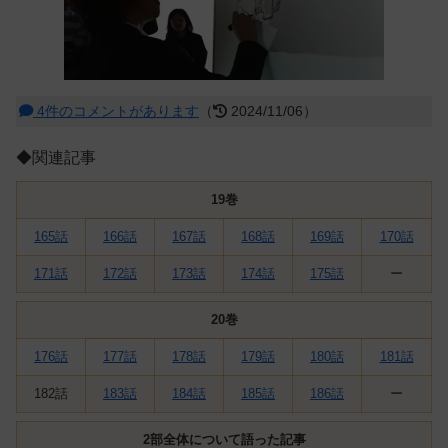
4件のコメントがあります
（
2024/11/06）
◆関連記事
19巻
165話
166話
167話
168話
169話
170話
171話
172話
173話
174話
175話
ー
20巻
176話
177話
178話
179話
180話
181話
182話
183話
184話
185話
186話
ー
2部全体について語った記事