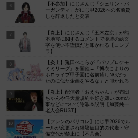
【不参加】にじさんじ「シェリン・バ
ーガンディ」がにじ甲2026への名前貸
しを辞退したと発表
【炎上】にじさんじ「五木左京」が熊
本地震に関するコメントで廃墟の絵文
字を使い不謹慎だと叩かれる【コンプ
ラ】
【炎上】兎田ぺこらが『パワプロケモ
ミミリーグ』を開催→「博衣こよりの
ホロライブ甲子園に名前貸しNGだっ
たのに似た企画をやるな」と叩かれる
【炎上】配信者「おえちゃん」が布団
ちゃんや任天堂規約や好き嫌い.comの
事などについて謝罪＆説明【加藤純一
老人会RUST】
【フレンのパリコレ】にじ甲2026でル
ールが変更され経験値目的の代走・守
備交代が禁止に【不具合】