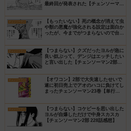
最終回が発表された【チェンソーマン
2部 231話感想】
【もったいない】死の概念が消えて虫
チェンソーマン
や獣の悪魔が強化される設定は面白か
ったが、今までがつまらないので台無
し【チェンソーマン2部 230話感想】
【つまらない】クズだったヨルが急に
チェンソーマン
良い奴ぶって、デンジはエッチしたい
と言い出した【チェンソーマン2部
229話感想】
【オワコン】2部で大失速したせいで
チェンソーマン
遂に初日売上でアオのハコに負けてし
まったチェンソーマン23巻【単行
本】
【つまらない】コケピーを思い出した
チェンソーマン
ヨルが自爆しただけで中身スカスカ
【チェンソーマン2部 228話感想】