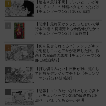
【迷走＆意味不明】デンジとヨルがキ
スしてエヴァの射精ネタをやっただけ
【チェンソーマン2部 167話感想】
【悲惨】最終回がクソだったせいで単
行本24巻の初週売上も全然伸びなかっ
たチェンソーマン2部【最終巻】
【何を見せられてる？】デンジがキス
で射精しヨルとアサが喧嘩した回。作
画ミス&隔週の悪魔【チェンソーマン2
部 168話感想】
【打ち切りみたい】吉田が雑に死亡し
て何故かデンジがブチギレ【チェンソ
ーマン2部214話感想】
【悲報】クソみたいな終わり方で炎上
したチェンソーマン2部の最終巻は追
加ページ無しである事が判明！