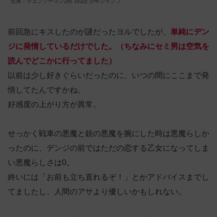
出典：チェンソーマン2部 182話 少年ジャンプ
前回急にキスしたのが謎だったヨルでしたが、
単純にデン
ジに発情しているだけでした。（ちなみにセミ男は空気を
読んでどこかに行ってました）
以前は少し好きぐらいだったのに、いつの間にここまで発
情してたんですかね。
好感度の上がり方が異常。
せっかく戦車の悪魔と銃の悪魔を腕にした時は悪魔らしか
ったのに、デンジの前ではただの恋する乙女になってしま
い悪魔らしさは0。
終いには「お前も立ち直れるぞ！」とかアドバイスまでし
てましたし、人間のアサより優しいかもしれない。