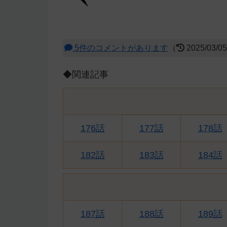
5件のコメントがあります
（
2025/03/0
◆関連記事
176話
177話
178話
182話
183話
184話
187話
188話
189話