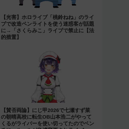
【光害】ホロライブ「桃鈴ねね」のライ
ブで改造ペンライトを使う迷惑客が話題
に→「さくらみこ」ライブで禁止に【法
的措置】
【賛否両論】にじ甲2026で七瀬すず菜
の朝晴高校に転生OB山本浩二がやって
くるがライバーを使い切ってたのでベン