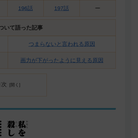
196話
197話
ー
ついて語った記事
つまらないと言われる原因
画力が下がったように見える原因
目次