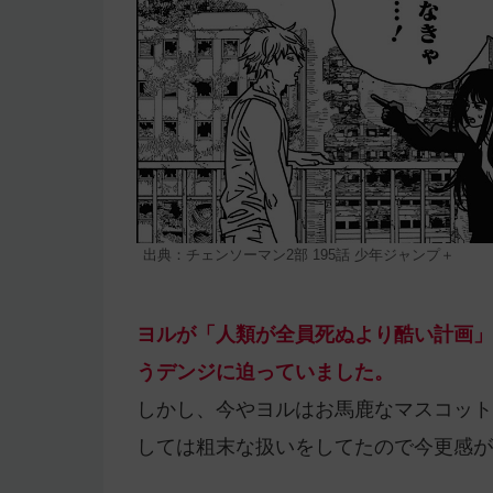
出典：チェンソーマン2部 195話 少年ジャンプ＋
ヨルが「人類が全員死ぬより酷い計画」
うデンジに迫っていました。
しかし、今やヨルはお馬鹿なマスコット
しては粗末な扱いをしてたので今更感が