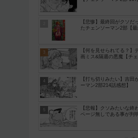
【悲惨】最終回がクソだ
たチェンソーマン2部【最
【何を見せられてる？】
画ミス&隔週の悪魔【チェン
【打ち切りみたい】吉田
ーマン2部214話感想】
【悲報】クソみたいな終
ページ無しである事が判