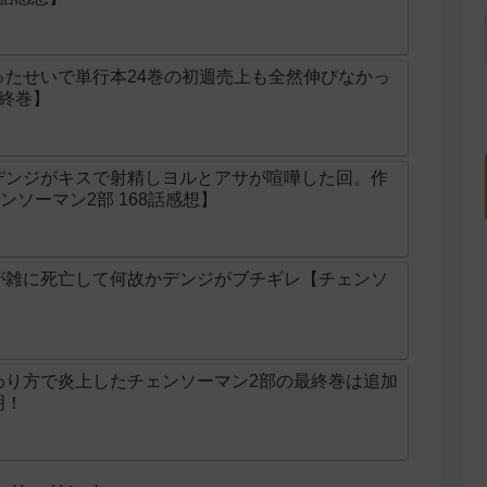
ったせいで単行本24巻の初週売上も全然伸びなかっ
終巻】
デンジがキスで射精しヨルとアサが喧嘩した回。作
ソーマン2部 168話感想】
が雑に死亡して何故かデンジがブチギレ【チェンソ
わり方で炎上したチェンソーマン2部の最終巻は追加
明！