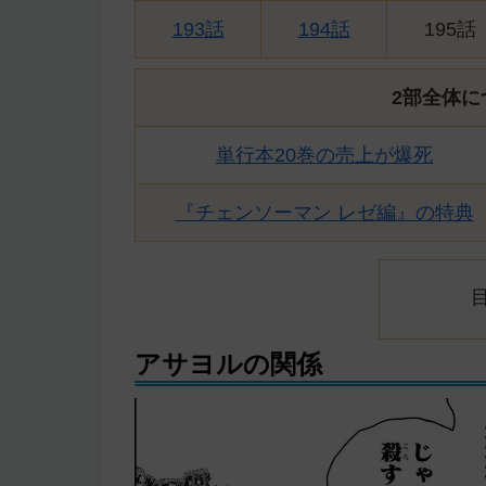
193話
194話
195話
2部全体に
単行本20巻の売上が爆死
『チェンソーマン レゼ編』の特典
アサヨルの関係