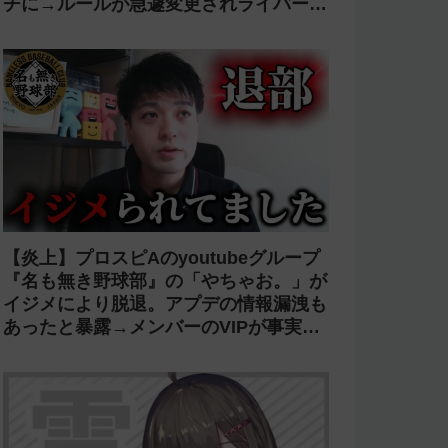
チに→ルールが急遽変更されライバーの
転生が可能に
【炎上】プロスピAのyoutubeグループ
『名も無き野球部』の「やちゃお。」が
イジメにより脱退。アプデの情報漏洩も
あったと暴露→メンバーのVIPが事実無
根だと否定