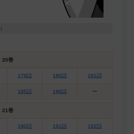
5）
20巻
179話
180話
181話
185話
186話
ー
21巻
190話
191話
192話