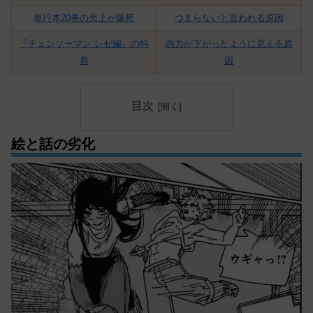
単行本20巻の売上が爆死
つまらないと言われる原因
『チェンソーマン レゼ編』の特
画力が下がったように見える原
典
因
目次
絵と話の劣化