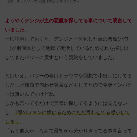
出典：チェンソーマン2部 192話 少年ジャンプ＋
ようやくデンジが血の悪魔を探してる事について明言して
いました。
一応説明しておくと、デンジと一体化した血の悪魔(パワ
ー)が別個体として地獄で復活しているためそれを探し出
してまたパワーに戻すという契約をしていました。
とはいえ、パワーの姿はトラウマや回想で小出しにしてま
したし水族館で匂わせ発言などもしてたので今更インパク
トは無いんですけどね。
しかも言ってるだけで実際に探してるようには見えない
し、
1部のファンに媚びるためにただ言わせてる感がして
しまう
。
「もう他人か」なんて最初から分かりきってる事を言って