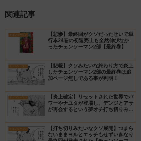
関連記事
【悲惨】最終回がクソだったせいで単
チェンソーマン
行本24巻の初週売上も全然伸びなか
ったチェンソーマン2部【最終巻】
【悲報】クソみたいな終わり方で炎上
チェンソーマン
したチェンソーマン2部の最終巻は追
加ページ無しである事が判明！
【炎上確定】リセットされた世界でパ
チェンソーマン
ワーやナユタが登場し、デンジとアサ
が再会するという夢オチ打ち切りみた
いな終わり方【チェンソーマン2部 最
終回 感想】
【打ち切りみたいなクソ展開】つまら
チェンソーマン
ないままヨルとエッチもせずいきなり
最終回が発表された【チェンソーマン