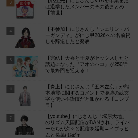
【転生先】にじさんじVTAを卒業また
は退学したメンバーのその後まとめ
【前世】
【不参加】にじさんじ「シェリン・バ
ーガンディ」がにじ甲2026への名前貸
しを辞退したと発表
【完結】大喜と千夏がセックスしたと
話題になった『アオのハコ』が250話
で最終回を迎える！
【炎上】にじさんじ「五木左京」が熊
本地震に関するコメントで廃墟の絵文
字を使い不謹慎だと叩かれる【コンプ
ラ】
【youtube】にじさんじ「塚原大地」
のリズム天国配信がBANされ、ライバ
ーたちが次々と配信を延期→イブラヒ
ムと葛葉は続行