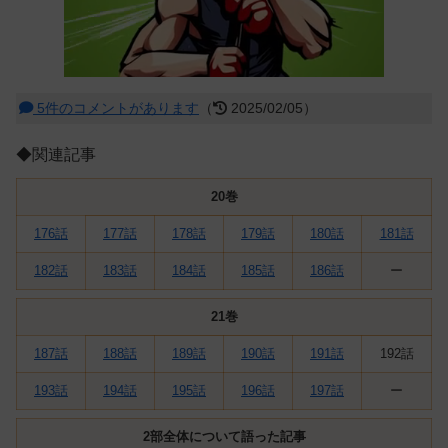
5件のコメントがあります
（
2025/02/05）
◆関連記事
20巻
176話
177話
178話
179話
180話
181話
182話
183話
184話
185話
186話
ー
21巻
187話
188話
189話
190話
191話
192話
193話
194話
195話
196話
197話
ー
2部全体について語った記事