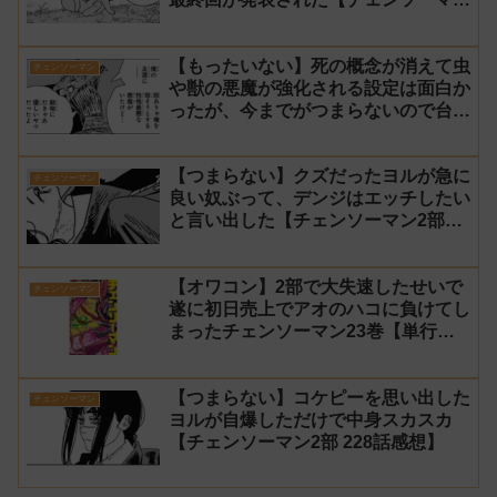
2部 231話感想】
【もったいない】死の概念が消えて虫
チェンソーマン
や獣の悪魔が強化される設定は面白か
ったが、今までがつまらないので台無
し【チェンソーマン2部 230話感想】
【つまらない】クズだったヨルが急に
チェンソーマン
良い奴ぶって、デンジはエッチしたい
と言い出した【チェンソーマン2部
229話感想】
【オワコン】2部で大失速したせいで
チェンソーマン
遂に初日売上でアオのハコに負けてし
まったチェンソーマン23巻【単行
本】
【つまらない】コケピーを思い出した
チェンソーマン
ヨルが自爆しただけで中身スカスカ
【チェンソーマン2部 228話感想】