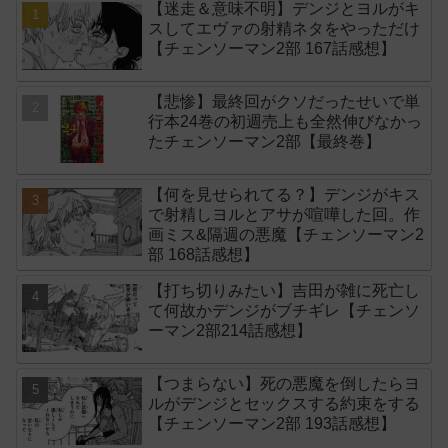
【迷走＆意味不明】デンジとヨルがキ
スしてエヴァの射精ネタをやっただけ
【チェンソーマン2部 167話感想】
【悲惨】最終回がクソだったせいで単
行本24巻の初週売上も全然伸びなかっ
たチェンソーマン2部【最終巻】
【何を見せられてる？】デンジがキス
で射精しヨルとアサが喧嘩した回。作
画ミス&隔週の悪魔【チェンソーマン2
部 168話感想】
【打ち切りみたい】吉田が雑に死亡し
て何故かデンジがブチギレ【チェンソ
ーマン2部214話感想】
【つまらない】死の悪魔を倒したらヨ
ルがデンジとセックスする約束をする
【チェンソーマン2部 193話感想】