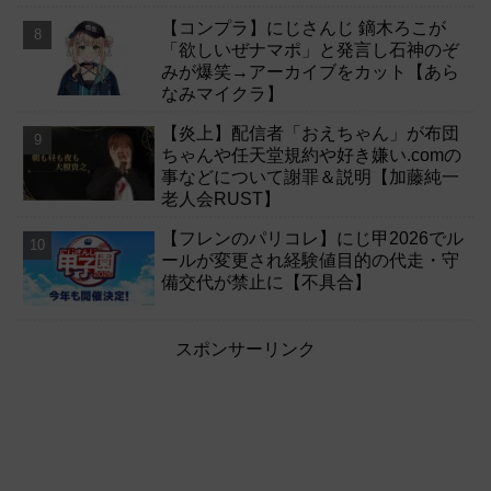
【コンプラ】にじさんじ 鏑木ろこが
「欲しいぜナマポ」と発言し石神のぞ
みが爆笑→アーカイブをカット【あら
なみマイクラ】
【炎上】配信者「おえちゃん」が布団
ちゃんや任天堂規約や好き嫌い.comの
事などについて謝罪＆説明【加藤純一
老人会RUST】
【フレンのパリコレ】にじ甲2026でル
ールが変更され経験値目的の代走・守
備交代が禁止に【不具合】
スポンサーリンク