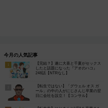
今月の人気記事
【完結？】遂に大喜と千夏がセックス
したと話題になった『アオのハコ』
248話【NTRなし】
【転生ではない】「グウェル オス ガ
ール」の中の人がにじさんじ卒業の翌
日に会社を設立！【コンサル】