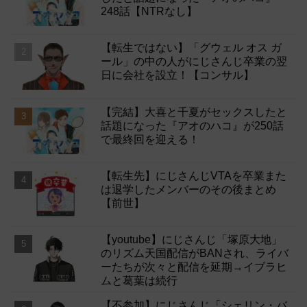
248話【NTRなし】
【転生ではない】「グウェル オス ガ
ール」の中の人がにじさんじ卒業の翌
日に会社を設立！【コンサル】
【完結】大喜と千夏がセックスしたと
話題になった『アオのハコ』が250話
で最終回を迎える！
【転生先】にじさんじVTAを卒業また
は退学したメンバーのその後まとめ
【前世】
【youtube】にじさんじ「塚原大地」
のリズム天国配信がBANされ、ライバ
ーたちが次々と配信を延期→イブラヒ
ムと葛葉は続行
【不参加】にじさんじ「シェリン・バ