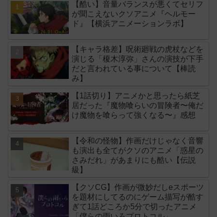
【酷い】音量バランスが悪くてセリフ
が聞こえないクソアニメ『ヘルモー
ド』【横浜アニメーションラボ】
【キャラ格差】呪術廻戦の虎杖などを
演じる「榎木淳弥」さんの演技が下手
だと言われている事について【棒読
み】
【1話切り】アニメかと思ったら紙芝
居だった『魔物喰らいの冒険者〜俺だ
け魔物を喰らって強くなる〜』感想
【令和の怪物】作画だけじゃなく音響
も演出も全てがクソのアニメ「惑星の
さみだれ」があまりにも酷い【伝説
級】
【クソCG】作画が微妙だしeスポーツ
を題材にしてるのにゲーム描写が酷す
ぎて1話どころか5分で切ったアニメ
「僕らの雨いろプロトコル」