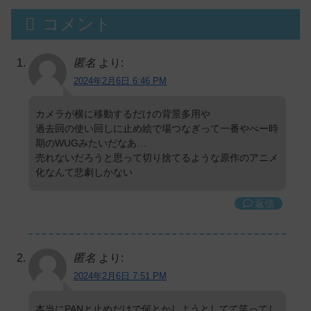
コメント
匿名
より:
2024年2月6日 6:46 PM
カメラが横に移動するだけの背景多用や
過去回の使い回しに止め絵で場つなぎって一番やべー時
期のWUGみたいだなあ…
売れないだろうと思って切り捨てるような原作のアニメ
化なんて悲劇しかない
返信
匿名
より:
2024年2月6日 7:51 PM
本当にPANと止めだけで何とかしようとしてて笑ってし