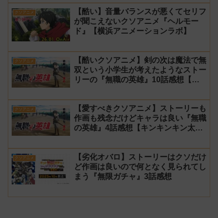
【酷い】音量バランスが悪くてセリフ
クソアニメ
が聞こえないクソアニメ『ヘルモー
ド』【横浜アニメーションラボ】
【酷いクソアニメ】剣の次は魔法で無
クソアニメ
双という小学生が考えたようなストー
リーの『無職の英雄』10話感想【キ
ンキンキン太郎】
【愛すべきクソアニメ】ストーリーも
クソアニメ
作画も残念だけどキャラは良い『無職
の英雄』4話感想【キンキンキン太
郎】
【劣化オバロ】ストーリーはクソだけ
クソアニメ
ど作画は良いので何となく見られてし
まう『無限ガチャ』3話感想