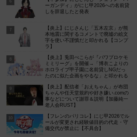
ーガンディ」がにじ甲2026への名前貸
しを辞退したと発表
【炎上】にじさんじ「五木左京」が熊
本地震に関するコメントで廃墟の絵文
字を使い不謹慎だと叩かれる【コンプ
ラ】
【炎上】兎田ぺこらが『パワプロケモ
ミミリーグ』を開催→「博衣こよりの
ホロライブ甲子園に名前貸しNGだっ
たのに似た企画をやるな」と叩かれる
【炎上】配信者「おえちゃん」が布団
ちゃんや任天堂規約や好き嫌い.comの
事などについて謝罪＆説明【加藤純一
老人会RUST】
【フレンのパリコレ】にじ甲2026でル
ールが変更され経験値目的の代走・守
備交代が禁止に【不具合】