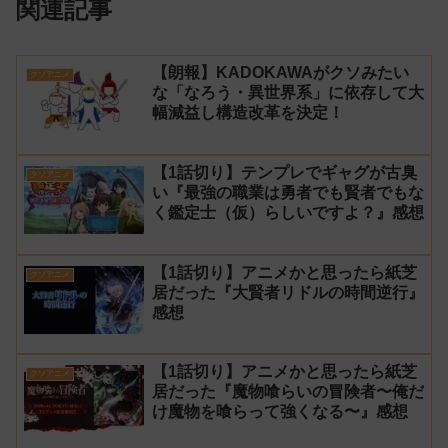
関連記事
【朗報】KADOKAWAがクソみたい
クソアニメ
な「なろう・異世界系」に依存して大
幅減益し構造改革を決定！
【1話切り】テンプレでギャグが古臭
クソアニメ
い『最強の職業は勇者でも賢者でもな
く鑑定士（仮）らしいですよ？』感想
【1話切り】アニメかと思ったら紙芝
クソアニメ
居だった『大賢者リドルの時間逆行』
感想
【1話切り】アニメかと思ったら紙芝
クソアニメ
居だった『魔物喰らいの冒険者〜俺だ
け魔物を喰らって強くなる〜』感想