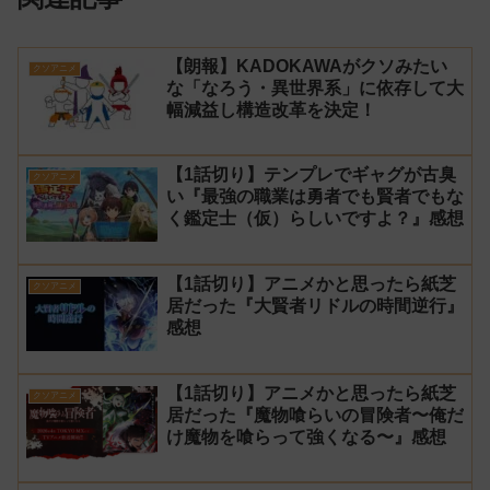
【朗報】KADOKAWAがクソみたい
クソアニメ
な「なろう・異世界系」に依存して大
幅減益し構造改革を決定！
【1話切り】テンプレでギャグが古臭
クソアニメ
い『最強の職業は勇者でも賢者でもな
く鑑定士（仮）らしいですよ？』感想
【1話切り】アニメかと思ったら紙芝
クソアニメ
居だった『大賢者リドルの時間逆行』
感想
【1話切り】アニメかと思ったら紙芝
クソアニメ
居だった『魔物喰らいの冒険者〜俺だ
け魔物を喰らって強くなる〜』感想