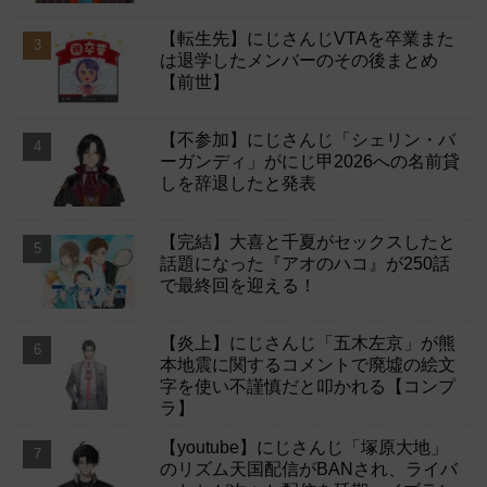
【転生先】にじさんじVTAを卒業また
は退学したメンバーのその後まとめ
【前世】
【不参加】にじさんじ「シェリン・バ
ーガンディ」がにじ甲2026への名前貸
しを辞退したと発表
【完結】大喜と千夏がセックスしたと
話題になった『アオのハコ』が250話
で最終回を迎える！
【炎上】にじさんじ「五木左京」が熊
本地震に関するコメントで廃墟の絵文
字を使い不謹慎だと叩かれる【コンプ
ラ】
【youtube】にじさんじ「塚原大地」
のリズム天国配信がBANされ、ライバ