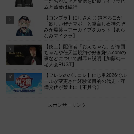
ーたちが次々と配信を延期→イブラヒ
ムと葛葉は続行
【コンプラ】にじさんじ 鏑木ろこが
「欲しいぜナマポ」と発言し石神のぞ
みが爆笑→アーカイブをカット【あら
なみマイクラ】
【炎上】配信者「おえちゃん」が布団
ちゃんや任天堂規約や好き嫌い.comの
事などについて謝罪＆説明【加藤純一
老人会RUST】
【フレンのパリコレ】にじ甲2026でル
ールが変更され経験値目的の代走・守
備交代が禁止に【不具合】
スポンサーリンク