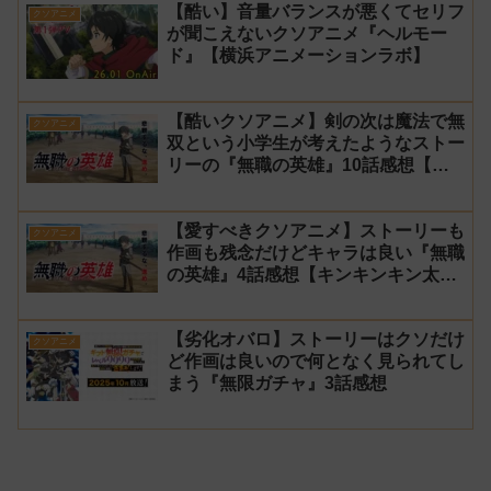
【酷い】音量バランスが悪くてセリフ
クソアニメ
が聞こえないクソアニメ『ヘルモー
ド』【横浜アニメーションラボ】
【酷いクソアニメ】剣の次は魔法で無
クソアニメ
双という小学生が考えたようなストー
リーの『無職の英雄』10話感想【キ
ンキンキン太郎】
【愛すべきクソアニメ】ストーリーも
クソアニメ
作画も残念だけどキャラは良い『無職
の英雄』4話感想【キンキンキン太
郎】
【劣化オバロ】ストーリーはクソだけ
クソアニメ
ど作画は良いので何となく見られてし
まう『無限ガチャ』3話感想