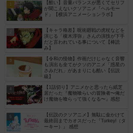
【酷い】音量バランスが悪くてセリフ
が聞こえないクソアニメ『ヘルモー
ド』【横浜アニメーションラボ】
【キャラ格差】呪術廻戦の虎杖などを
演じる「榎木淳弥」さんの演技が下手
だと言われている事について【棒読
み】
【令和の怪物】作画だけじゃなく音響
も演出も全てがクソのアニメ「惑星の
さみだれ」があまりにも酷い【伝説
級】
【1話切り】アニメかと思ったら紙芝
居だった『魔物喰らいの冒険者〜俺だ
け魔物を喰らって強くなる〜』感想
【伝説のクソアニメ】無駄に金かけて
最終回までカオスだった『Turkey!（タ
ーキー）』 感想