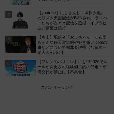
【youtube】にじさんじ「塚原大地」
のリズム天国配信がBANされ、ライバ
ーたちが次々と配信を延期→イブラヒ
ムと葛葉は続行
【炎上】配信者「おえちゃん」が布団
ちゃんや任天堂規約や好き嫌い.comの
事などについて謝罪＆説明【加藤純一
老人会RUST】
【フレンのパリコレ】にじ甲2026でル
ールが変更され経験値目的の代走・守
備交代が禁止に【不具合】
スポンサーリンク