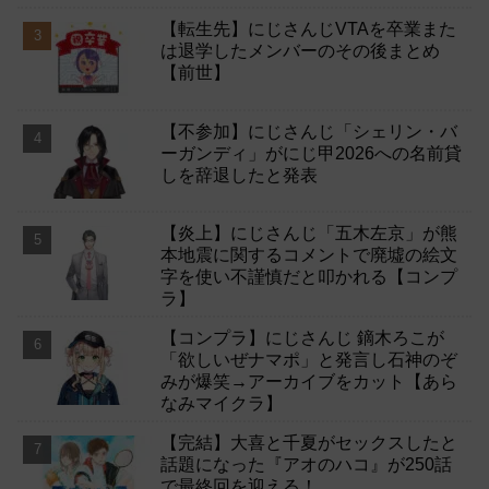
【転生先】にじさんじVTAを卒業また
は退学したメンバーのその後まとめ
【前世】
【不参加】にじさんじ「シェリン・バ
ーガンディ」がにじ甲2026への名前貸
しを辞退したと発表
【炎上】にじさんじ「五木左京」が熊
本地震に関するコメントで廃墟の絵文
字を使い不謹慎だと叩かれる【コンプ
ラ】
【コンプラ】にじさんじ 鏑木ろこが
「欲しいぜナマポ」と発言し石神のぞ
みが爆笑→アーカイブをカット【あら
なみマイクラ】
【完結】大喜と千夏がセックスしたと
話題になった『アオのハコ』が250話
で最終回を迎える！