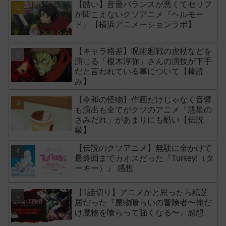
【酷い】音量バランスが悪くてセリフ
が聞こえないクソアニメ『ヘルモー
ド』【横浜アニメーションラボ】
【キャラ格差】呪術廻戦の虎杖などを
演じる「榎木淳弥」さんの演技が下手
だと言われている事について【棒読
み】
【令和の怪物】作画だけじゃなく音響
も演出も全てがクソのアニメ「惑星の
さみだれ」があまりにも酷い【伝説
級】
【伝説のクソアニメ】無駄に金かけて
最終回までカオスだった『Turkey!（タ
ーキー）』 感想
【1話切り】アニメかと思ったら紙芝
居だった『魔物喰らいの冒険者〜俺だ
け魔物を喰らって強くなる〜』感想