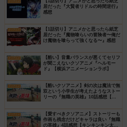
【1話切り】アニメかと思ったら紙芝
クソアニメ
居だった『大賢者リドルの時間逆行』
感想
【1話切り】アニメかと思ったら紙芝
クソアニメ
居だった『魔物喰らいの冒険者〜俺だ
け魔物を喰らって強くなる〜』感想
【酷い】音量バランスが悪くてセリフ
クソアニメ
が聞こえないクソアニメ『ヘルモー
ド』【横浜アニメーションラボ】
【酷いクソアニメ】剣の次は魔法で無
クソアニメ
双という小学生が考えたようなストー
リーの『無職の英雄』10話感想【キ
ンキンキン太郎】
【愛すべきクソアニメ】ストーリーも
クソアニメ
作画も残念だけどキャラは良い『無職
の英雄』4話感想【キンキンキン太