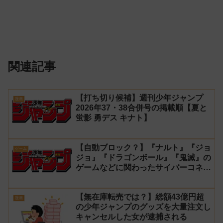
関連記事
【打ち切り候補】週刊少年ジャンプ
漫画
2026年37・38合併号の掲載順【夏と
蛍影 勇デス キナト】
【自動ブロック？】『ナルト』『ジョ
ゲーム
ジョ』『ドラゴンボール』『鬼滅』の
ゲームなどに関わったサイバーコネク
トツーの松山洋が少年ジャンプ公式に
ブロックされてしまう
【無在庫転売では？】総額43億円超
漫画
の少年ジャンプのグッズを大量注文し
キャンセルした女が逮捕される