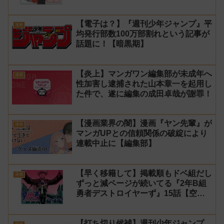
【電子は？】『週刊少年ジャンプ』平
漫画
均発行部数100万部割れという記事が
話題に！【暗黒期】
【炎上】マンガワン編集部が未成年へ
漫画
性加害し逮捕された山本章一を起用し
た件で、遂に編集の成田卓哉が謝罪！
【漫画業界の闇】漫画『ヤン先輩』が
漫画
マンガUPとの信頼関係の破綻により
連載中止に【編集部】
【早く移籍して】掲載順もドベ組だし
漫画
ずっと減ページが続いてる『2年B組
勇者デストロイヤーず』15話【空
知】
【打ち切り候補】週刊少年ジャンプ