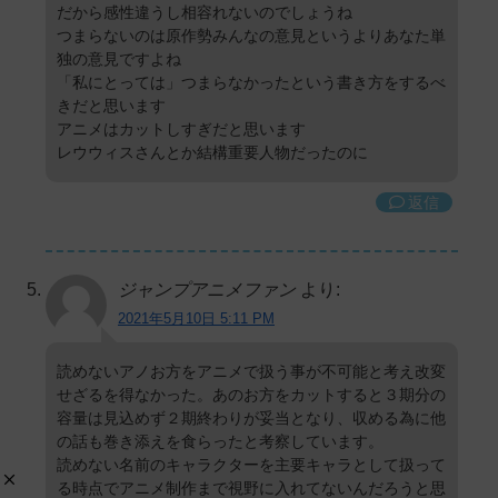
だから感性違うし相容れないのでしょうね
つまらないのは原作勢みんなの意見というよりあなた単
独の意見ですよね
「私にとっては」つまらなかったという書き方をするべ
きだと思います
アニメはカットしすぎだと思います
レウウィスさんとか結構重要人物だったのに
返信
ジャンプアニメファン
より:
2021年5月10日 5:11 PM
読めないアノお方をアニメで扱う事が不可能と考え改変
せざるを得なかった。あのお方をカットすると３期分の
容量は見込めず２期終わりが妥当となり、収める為に他
の話も巻き添えを食らったと考察しています。
読めない名前のキャラクターを主要キャラとして扱って
る時点でアニメ制作まで視野に入れてないんだろうと思