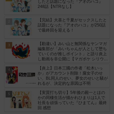
したと話題になった『アオのハコ』
248話【NTRなし】
【完結】大喜と千夏がセックスしたと
話題になった『アオのハコ』が250話
で最終回を迎える！
【勘違い】みい山と無関係なヤンマガ
編集部が「みいちゃんが人として堕ち
ていくのが推しポイント」と語り炎上
し動画を非公開に【マガポケ シリウ
ス】
【炎上】日本三國の作者「松木いっ
か」がアカウント削除！腐女子のせ
い、BL同人のせい、夢女のせいと騒が
れるが、決定的な原因は不明
【実質打ち切り】5年後の殿一とほの
かの同棲生活が描かれひまりは1人で
社長を頑張っていた『ひまてん』最終
回 感想