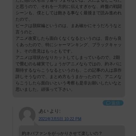
ただ他の人も言う通りつまらないは、人によるところだ
と思うので、それを一方的に伝えすぎかな、終盤の戦闘
シーンも、僕としては飽きる事なく最後まで読み進めれ
たので、
ピークは脱獄編というのは、まあ確かにそうだろうなと
言うのと、
アニメ改変したら面白くなくなるというのは、昔から良
くあったので、特にシャーマンキング、ブラックキャッ
ト。その意見はもっともです。
アニメは現状かなりカットしてしまっているので、2期
で畳むのも確実でしょうがアニメならではの、約ネバに
期待するならこうなるというのも、この記事の人は原作
詳しそうなので、まとめ方もうまかったので、アニメな
らこうしたら面白いという考察も是非お願いしたいなと
思いました。頑張って下さい。
返信
あい
より:
2021年3月5日 10:22 PM
約ネバファンをがっかりさせて楽しいの？