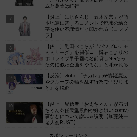
ムと葛葉は続行
【炎上】にじさんじ「五木左京」が熊
本地震に関するコメントで廃墟の絵文
字を使い不謹慎だと叩かれる【コンプ
ラ】
【炎上】兎田ぺこらが『パワプロケモ
ミミリーグ』を開催→「博衣こよりの
ホロライブ甲子園に名前貸しNGだっ
たのに似た企画をやるな」と叩かれる
【反論】vtuber「ナガレ」が情報漏洩
やグループの輪を乱す行為で『びじぱ
と』を脱退！
【炎上】配信者「おえちゃん」が布団
ちゃんや任天堂規約や好き嫌い.comの
事などについて謝罪＆説明【加藤純一
老人会RUST】
スポンサーリンク