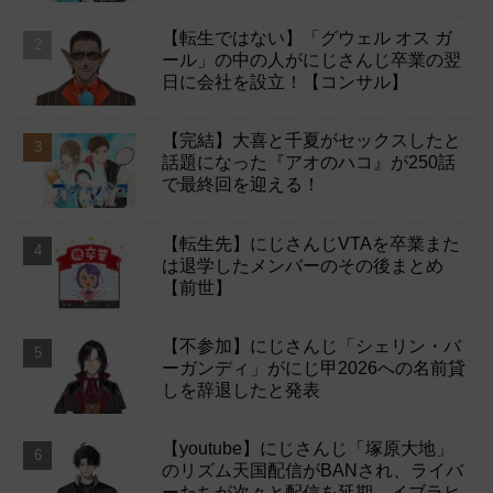
【転生ではない】「グウェル オス ガ
ール」の中の人がにじさんじ卒業の翌
日に会社を設立！【コンサル】
【完結】大喜と千夏がセックスしたと
話題になった『アオのハコ』が250話
で最終回を迎える！
【転生先】にじさんじVTAを卒業また
は退学したメンバーのその後まとめ
【前世】
【不参加】にじさんじ「シェリン・バ
ーガンディ」がにじ甲2026への名前貸
しを辞退したと発表
【youtube】にじさんじ「塚原大地」
のリズム天国配信がBANされ、ライバ
ーたちが次々と配信を延期→イブラヒ