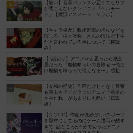
【酷い】音量バランスが悪くてセリフ
が聞こえないクソアニメ『ヘルモー
ド』【横浜アニメーションラボ】
【キャラ格差】呪術廻戦の虎杖などを
演じる「榎木淳弥」さんの演技が下手
だと言われている事について【棒読
み】
【1話切り】アニメかと思ったら紙芝
居だった『魔物喰らいの冒険者〜俺だ
け魔物を喰らって強くなる〜』感想
【令和の怪物】作画だけじゃなく音響
も演出も全てがクソのアニメ「惑星の
さみだれ」があまりにも酷い【伝説
級】
【クソCG】作画が微妙だしeスポーツ
を題材にしてるのにゲーム描写が酷す
ぎて1話どころか5分で切ったアニメ
「僕らの雨いろプロトコル」