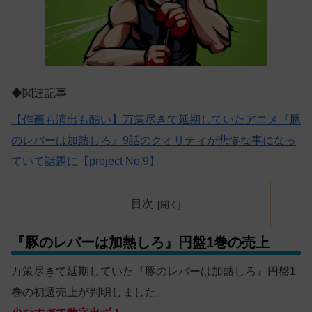
◆関連記事
【作画も演出も酷い】万策尽きて延期していたアニメ『豚
のレバーは加熱しろ』9話のクオリティが悲惨な事になっ
ていて話題に【project No.9】
目次
『豚のレバーは加熱しろ』円盤1巻の売上
万策尽きて延期していた『豚のレバーは加熱しろ』円盤1
巻の初週売上が判明しました。