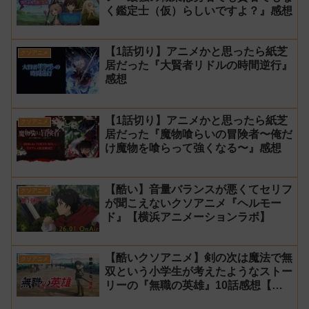
く鑑定士（仮）らしいですよ？』感想
【1話切り】アニメかと思ったら紙芝
クソアニメ
居だった『大賢者リドルの時間逆行』
感想
【1話切り】アニメかと思ったら紙芝
クソアニメ
居だった『魔物喰らいの冒険者〜俺だ
け魔物を喰らって強くなる〜』感想
【酷い】音量バランスが悪くてセリフ
クソアニメ
が聞こえないクソアニメ『ヘルモー
ド』【横浜アニメーションラボ】
【酷いクソアニメ】剣の次は魔法で無
クソアニメ
双という小学生が考えたようなストー
リーの『無職の英雄』10話感想【キ
ンキンキン太郎】