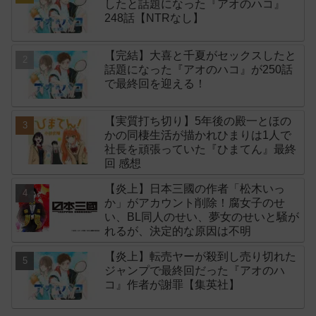
したと話題になった『アオのハコ』
248話【NTRなし】
【完結】大喜と千夏がセックスしたと
話題になった『アオのハコ』が250話
で最終回を迎える！
【実質打ち切り】5年後の殿一とほの
かの同棲生活が描かれひまりは1人で
社長を頑張っていた『ひまてん』最終
回 感想
【炎上】日本三國の作者「松木いっ
か」がアカウント削除！腐女子のせ
い、BL同人のせい、夢女のせいと騒が
れるが、決定的な原因は不明
【炎上】転売ヤーが殺到し売り切れた
ジャンプで最終回だった『アオのハ
コ』作者が謝罪【集英社】