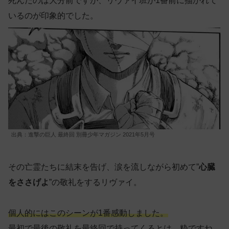
死んだのは大分前ですが、リヴァイ班が1番前に描かれて
いるのが印象的でした。
出典：進撃の巨人 最終回 別冊少年マガジン 2021年5月号
その亡霊たちに結末を告げ、涙を流しながら初めて”
心臓
をささげよ
”の敬礼をするリヴァイ。
個人的にはこのシーンが1番感動しました。
最初で最後の敬礼を最終回で持ってくるとは、粋ですね