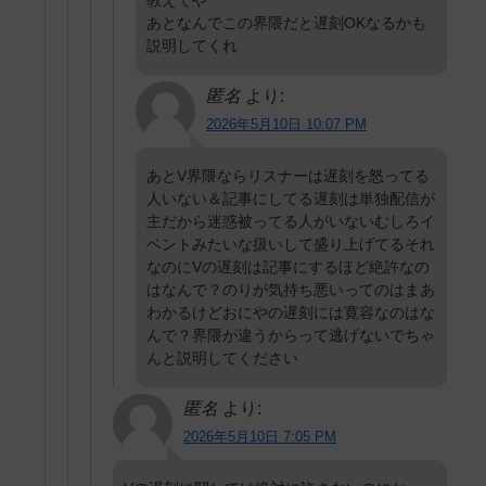
教えてや
あとなんでこの界隈だと遅刻OKなるかも
説明してくれ
匿名
より:
2026年5月10日 10:07 PM
あとV界隈ならリスナーは遅刻を怒ってる
人いない＆記事にしてる遅刻は単独配信が
主だから迷惑被ってる人がいないむしろイ
ベントみたいな扱いして盛り上げてるそれ
なのにVの遅刻は記事にするほど絶許なの
はなんで？のりが気持ち悪いってのはまあ
わかるけどおにやの遅刻には寛容なのはな
んで？界隈が違うからって逃げないでちゃ
んと説明してください
匿名
より:
2026年5月10日 7:05 PM