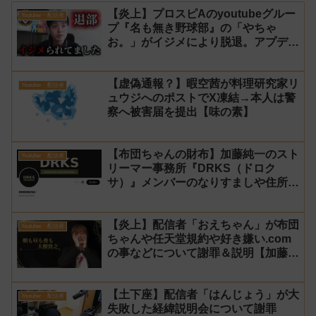
【炎上】プロスピAのyoutubeグルー
Youtuber・配信者
プ『名も無き野球部』の「やちゃ
お。」がイジメにより脱退。アプデの
情報漏洩もあったと暴露→メンバーの
VIPが事実無根だと否定
【虚偽通報？】暇空茜が料理研究家リ
Youtuber・配信者
ュウジへのポストでX凍結→本人は警
察へ被害届を提出【味の素】
【布団ちゃんの財布】加藤純一のスト
Youtuber・配信者
リーマー事務所『DRKS（ドロク
サ）』メンバーのなりすましや住所特
定が発生→法的措置へ
【炎上】配信者「おえちゃん」が布団
Youtuber・配信者
ちゃんや任天堂規約や好き嫌い.com
の事などについて謝罪＆説明【加藤純
一 老人会RUST】
【土下座】配信者「はんじょう」が大
Youtuber・配信者
失敗した経緯説明会について謝罪