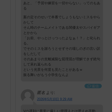
あと、「予習や練習を一切やらない」ってのもあ
る
案の定そのせいで本番でしょうもないミスをやら
かして
そん時のチームメイトである関優太やスパイギア
とかから
「お前、やっとけっつったよなぁ！？」と叱られ
る。
でそのミスを謝ろうとせずその場しのぎの言い訳
をしだして
そのあまりの支離滅裂な屁理屈が理解できず絶句
して呆れ返られる
という光景を何度も見たことがあるｗ
振る舞いがもう小学生なんよ
返信
匿名
より:
2026年5月10日 9:29 AM
Vの遅刻に異常に厳しい管理人とは思えぬ言動