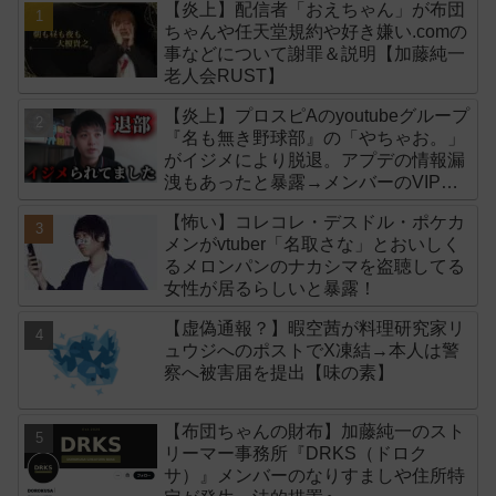
【炎上】配信者「おえちゃん」が布団
ちゃんや任天堂規約や好き嫌い.comの
事などについて謝罪＆説明【加藤純一
老人会RUST】
【炎上】プロスピAのyoutubeグループ
『名も無き野球部』の「やちゃお。」
がイジメにより脱退。アプデの情報漏
洩もあったと暴露→メンバーのVIPが
事実無根だと否定
【怖い】コレコレ・デスドル・ポケカ
メンがvtuber「名取さな」とおいしく
るメロンパンのナカシマを盗聴してる
女性が居るらしいと暴露！
【虚偽通報？】暇空茜が料理研究家リ
ュウジへのポストでX凍結→本人は警
察へ被害届を提出【味の素】
【布団ちゃんの財布】加藤純一のスト
リーマー事務所『DRKS（ドロク
サ）』メンバーのなりすましや住所特