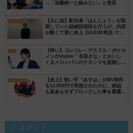
→「加藤純一と絡みたい」と発言
【火に油】配信者「はんじょう」が延
Youtuber・配信者
期していた経緯説明回を行うが、内容
が酷くて更に炎上【UUUM 蛇足 マス
オ】
【怖い】コレコレ・デスドル・ポケカ
vtuber
メンがvtuber「名取さな」とおいし
くるメロンパンのナカシマを盗聴して
る女性が居るらしいと暴露！
【炎上】歌い手「あすは」がMV制作
Youtuber・配信者
を12,000円で依頼されたのに、納品
も返金もせずブロックした事を暴露さ
れる→乗っ取り被害だと主張するが後
に返金
コメント