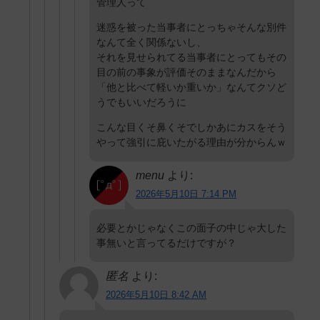
管理人って
迷惑を被った当事者にとっちゃそんな別件
なんて全く関係ないし、
それを見せられてる当事者にとってもその
目の前の事象が評価そのままなんだから
「他と比べて軽いか重いか」なんてクソど
うでもいいだろうに
こんな目くそ鼻くそでしかあにカスをそう
やって強引に庇いたがる理由が分からんｗ
menu
より:
2026年5月10日 7:14 PM
必要とかじゃなくこの面子の中じゃ大した
事無いと言ってるだけですが？
匿名
より:
2026年5月10日 8:42 AM