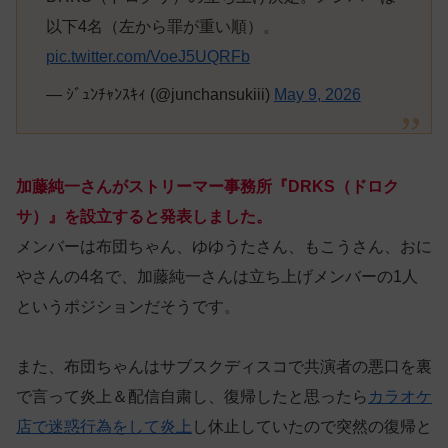
以下4名（左から罪が重い順）。
pic.twitter.com/VoeJ5UQRFb
— ｼﾞｭﾝﾁｬﾝｽｷｨ (@junchansukiii)
May 9, 2026
加藤純一さんがストリーマー事務所『DRKS（ドロク
サ）』を設立すると発表しました。
メンバーは布団ちゃん、ゆゆうたさん、もこうさん、おに
やさんの4名で、加藤純一さんは立ち上げメンバーの1人
というポジションだそうです。
また、布団ちゃんはサブスクディスコで共演者の悪口を裏
で言って炎上＆配信自粛し、復帰したと思ったら
カラオケ
店で迷惑行為をして炎上
し休止していたので突然の復帰と