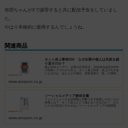
布団ちゃんがXで謝罪すると共に配信予告をしていまし
た。
やはり本格的に復帰するんでしょうね。
関連商品
ネット炎上事例300 なぜ企業や個人は失敗を繰
り返すのか？
個人SNSユーザー、企業の広告宣伝、SNS担当必読300件
の実例トラブルから学ぶ、ネット炎上対策 炎上の引き金
になるのは、ほとんどの場合、喜怒哀楽の「怒」の感情で
す。人気のSNSや投稿端末、コンテンツ形態（テキストか
画像か動画か）、そして情…
www.amazon.co.jp
ソーシャルメディア解体全書
フェイクニュースを誤情報と判断できず拡散しやすい人の
特徴とは？ ネット炎上にどう備えるべきなのか？ わた
したちの生活に欠かせないソーシャルメディアの諸課題を
網羅し、豊富なエビデンスと大規模調査データに基づきそ
の実態を分析する。ソーシャルメデ…
www.amazon.co.jp