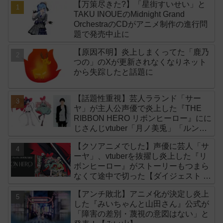
【万策尽きた?】「星街すいせい」と
TAKU INOUEのMidnight Grand
OrchestraのCDがアニメ制作の進行問
題で発売中止に
【原因不明】炎上しまくってた「鹿乃
つの」のXが更新されなくなりネット
から失踪したと話題に
【話題性重視】芸人ラランド「サー
ヤ」が主人公声優で炎上した『THE
RIBBON HERO リボンヒーロー』にに
じさんじvtuber「月ノ美兎」「ルンル
ン」「でびでび・でびる」が出演！
【クソアニメでした】声優に芸人「サ
ーヤ」、vtuberを抜擢し炎上した『リ
ボンヒーロー』がストーリーもつまら
なくて途中で切った【ダイジェスト 演
技】
【アンチ敗北】アニメ化が決定し炎上
した『みいちゃんと山田さん』公式が
「障害の差別・蔑視の意図はない」と