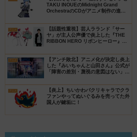
TAKU INOUEのMidnight Grand
OrchestraのCDがアニメ制作の進行
問題で発売中止に
【話題性重視】芸人ラランド「サー
アニメ
ヤ」が主人公声優で炎上した『THE
RIBBON HERO リボンヒーロー』に
にじさんじvtuber「月ノ美兎」「ル
ンルン」「でびでび・でびる」が出
【アンチ敗北】アニメ化が決定し炎上
演！
アニメ
した『みいちゃんと山田さん』公式が
「障害の差別・蔑視の意図はない」と
発表！【みい山】
【炎上】ちいかわパクリキャラでクラ
アニメ
ファンやってぬいぐるみを売ってた外
国人が鍵垢に！