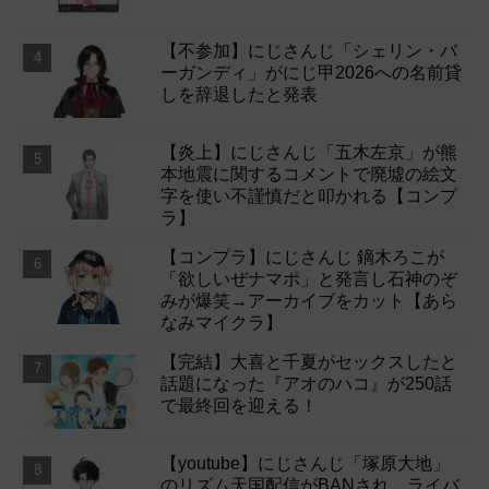
【不参加】にじさんじ「シェリン・バ
ーガンディ」がにじ甲2026への名前貸
しを辞退したと発表
【炎上】にじさんじ「五木左京」が熊
本地震に関するコメントで廃墟の絵文
字を使い不謹慎だと叩かれる【コンプ
ラ】
【コンプラ】にじさんじ 鏑木ろこが
「欲しいぜナマポ」と発言し石神のぞ
みが爆笑→アーカイブをカット【あら
なみマイクラ】
【完結】大喜と千夏がセックスしたと
話題になった『アオのハコ』が250話
で最終回を迎える！
【youtube】にじさんじ「塚原大地」
のリズム天国配信がBANされ、ライバ