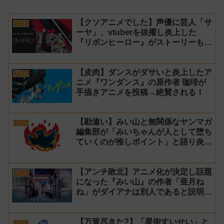
【クソアニメでした】声優に芸人「サ
アニメ
ーヤ」、vtuberを抜擢し炎上した
『リボンヒーロー』がストーリーもつ
まらなくて途中で切った【ダイジェス
ト 演技】
【皮肉】ダンスがダサいと炎上したア
アニメ
ニメ『ワンダンス』の原作者 珈琲が
手描きアニメを投稿→絶賛される！
【勘違い】みい山と無関係なヤンマガ
アニメ
編集部が「みいちゃんが人として堕ち
ていくのが推しポイント」と語り炎上
し動画を非公開に【マガポケ シリウ
ス】
【アンチ敗北】アニメ化が決定し話題
アニメ
になった『みい山』の作者「亜月ね
ね」がダイアナは別人であると説明し
炎上
【万策尽きた?】「星街すいせい」と
アニメ