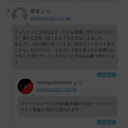
匿名
より:
2023年9月13日 3:16 AM
クォリティに文句はなかったから普通に受け入れてたけ
ど、確かに詐欺っぽくみえても仕方ないよねこれ
あとアニメ化の残り分ってまさに原作ラストの３４巻分
しかないわけだけど、それで１２話も使うのか疑問だわ
それこそ逆にアニオリ入れないと半端な話数で終わりそ
う
返信
menuguildsystem
より:
2023年9月13日 7:20 PM
ファイナルシーズン完結編(前編)が3話だったのでお
そらく後編も3話だと思われます
返信