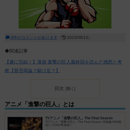
9件のコメントがあります
（
2023/09/13）
◆関連記事
【遂に完結！】漫画 進撃の巨人最終回を読んだ感想と考
察【賛否両論？駆け足？】
目次
アニメ「進撃の巨人」とは
TVアニメ「進撃の巨人」The Final Season
TVアニメ「進撃の巨人」The Final Season 完結編 NHK総
合にて2023年放送！