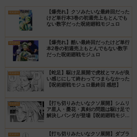
【爆売れ】クソみたいな最終回だった
呪術廻戦
けど単行本3巻の初週売上もとんでも
ない数字だった呪術廻戦モジュロ
【爆売れ】酷い最終回だったけど単行
呪術廻戦
本2巻の初週売上もとんでもない数字
だった呪術廻戦モジュロ
【蛇足】駆け足展開で虎杖とマルが良
呪術廻戦
い感じにして終わってつまらなかった
【呪術廻戦モジュロ最終回 感想】
【打ち切りみたいなクソ展開】シムリ
呪術廻戦
ア星人・憂花・真剣の問題は駆け足で
解決しパンダが登場【呪術廻戦モジュ
ロ24話 感想】
【打ち切りみたいなクソ展開】ダブラ
呪術廻戦