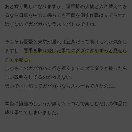
あと繰り返しになりますが、遠距離の人物と入れ替えでき
るなら日車を中心に幾らでも宿儺を倒す作戦は立てられた
はずなのでガバガバなラストバトルですね。
そもそも憂憂と東堂が居れば五条だって助けられた気がし
ますし、
悪手を取り続けた果てのグダグダをずっと見せら
れてる感じ。
しかもこのガバガバに行き着くまでにダラダラと長ったら
しい説明をしてるのが救えない。
勢いで押し切ってガバガバならスルーもできたのに。
本当に擁護のしようが無くツッコんで楽しむだけの作品に
成り果ててしまいました。