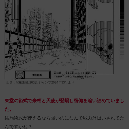
出典：呪術廻戦 263話 ジャンプ2024年33号より
東堂の術式で来栖と天使が登場し宿儺を追い詰めていまし
た。
結局術式が使えるなら強いのになんで戦力外扱いされてた
んですかね？