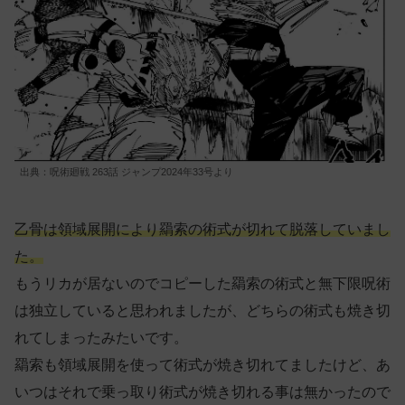
出典：呪術廻戦 263話 ジャンプ2024年33号より
乙骨は領域展開により羂索の術式が切れて脱落していまし
た。
もうリカが居ないのでコピーした羂索の術式と無下限呪術
は独立していると思われましたが、どちらの術式も焼き切
れてしまったみたいです。
羂索も領域展開を使って術式が焼き切れてましたけど、あ
いつはそれで乗っ取り術式が焼き切れる事は無かったので