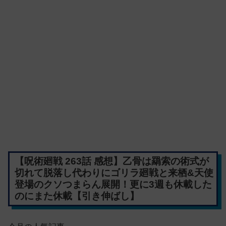
【呪術廻戦 263話 感想】乙骨は羂索の術式が
切れて脱落し代わりにゴリラ廻戦と来栖&天使
登場のクソつまらん展開！更に3週も休載した
のにまた休載【引き伸ばし】