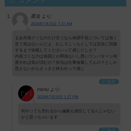
匿名
より:
2024年7月15日 7:27 AM
まあ作画クソなのだけ言うなら体調不良については強く
言う気はないんだよ、むしろこっちとしては完全に回復
するまで休載してくださいって感じだしさ？
内容ゴミなのは体調とか関係ないし悪いワンパターン何
度やれば気が済むの？担当は仕事放棄してんの？としか
思えないからさっさと終われって感じ
返信
menu
より:
2024年7月15日 1:27 PM
何やっても売れるから編集も放任してるんじゃない
かと思っちゃいます
返信