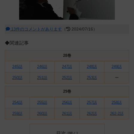
13件のコメントがあります
（
2024/07/16）
◆関連記事
28巻
245話
246話
247話
248話
249話
250話
251話
252話
253話
ー
29巻
254話
255話
256話
257話
258話
259話
260話
261話
262話
262-2話
目次