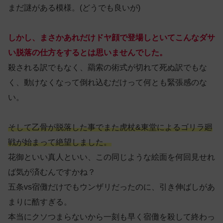
まだ謎がある模様。(どうでも良いが)
しかし、まさかあれだけドヤ顔で登場しといてこんなダサ
い脱落の仕方をするとは思いませんでした。
殺される訳でもなく、羂索の術式が切れて死ぬ訳でもな
く、動けなくなって倒れ込むだけって何とも緊張感のな
い。
そして乙骨が脱落した事でまた虎杖&東堂によるゴリラ廻
戦が始まって絶望しました。
花御といい真人といい、この同じような絵面を何回見せれ
ば気が済むんですかね？
五条vs宿儺だけでもウンザリだったのに、引き伸ばしがあ
まりに酷すぎる。
本当にクソつまらないから一刻も早く宿儺を殺して終わっ