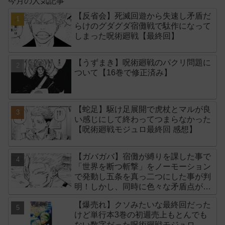
今月の人気記事
【反省会】死滅回遊から失速し矛盾だ
らけのグダグダ宿儺戦で駄作になって
しまった呪術廻戦【最終回】
【うずまき】呪術廻戦のパクリ問題に
ついて【16巻で修正済み】
【蛇足】駆け足展開で虎杖とマルが良
い感じにして終わってつまらなかった
【呪術廻戦モジュロ最終回 感想】
【ガバガバ】宿儺が縛りを課した事で
「世界を断つ斬撃」をノーモーション
で発動し五条を真っ二つにした事が判
明！しかし、同時に色々な矛盾点が生
まれてしまいました【後付け】
【爆売れ】クソみたいな最終回だった
けど単行本3巻の初週売上もとんでも
ない数字だった呪術廻戦モジュロ