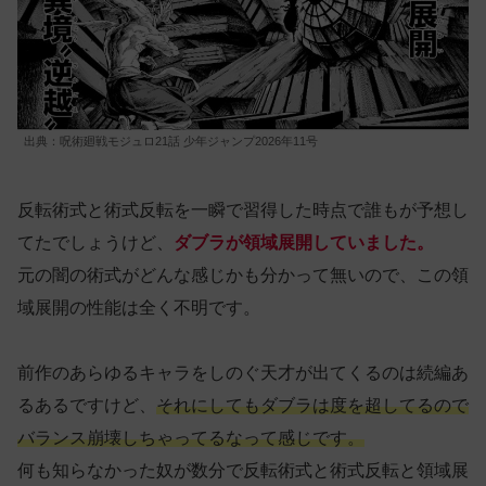
出典：呪術廻戦モジュロ21話 少年ジャンプ2026年11号
反転術式と術式反転を一瞬で習得した時点で誰もが予想し
てたでしょうけど、
ダブラが領域展開していました。
元の闇の術式がどんな感じかも分かって無いので、この領
域展開の性能は全く不明です。
前作のあらゆるキャラをしのぐ天才が出てくるのは続編あ
るあるですけど、
それにしてもダブラは度を超してるので
バランス崩壊しちゃってるなって感じです。
何も知らなかった奴が数分で反転術式と術式反転と領域展