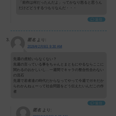
「前作は何だったんだよ」ってかなり怒ると思うん
だけどどうするつもりなんだ・・・
返信
匿名
より:
2026年2月9日 9:30 AM
先週の虎杖いらなくない？
先週の言っている事をちゃんとまともにやるならここに
関わるのおかしいし…一週間でキャラの整合性合わない
の流石
先週で若者達の時代だからなってやって今週でガキだか
らわかんねぇーって社会問題をどう伝えたいんだこの作
者
返信
匿名
より: