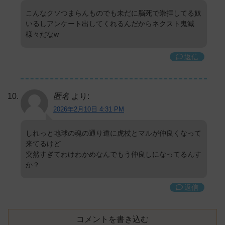
こんなクソつまらんものでも未だに脳死で崇拝してる奴
いるしアンケート出してくれるんだからネクスト鬼滅
様々だなw
返信
匿名
より:
2026年2月10日 4:31 PM
しれっと地球の魂の通り道に虎杖とマルが仲良くなって
来てるけど
突然すぎてわけわかめなんでもう仲良しになってるんす
か？
返信
コメントを書き込む