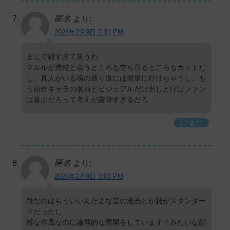
匿名
より:
2026年2月9日 2:31 PM
まじで雑すぎて笑うわ
マルルが虎杖と会うところも立ち直るところもカットだ
し、真人がいる魂の通り道には簡単に行けちゃうし、も
う前作キャラの名前とビジュアルだけ出しとけばファン
は喜ぶだろって考えが露骨すぎるだろ
返信
匿名
より:
2026年2月9日 3:03 PM
雑なのはもういいんだよな昔の漫画とか雑がスタンダー
ドだったし
雑な作風なのに論理的な展開をしています！みたいな顔