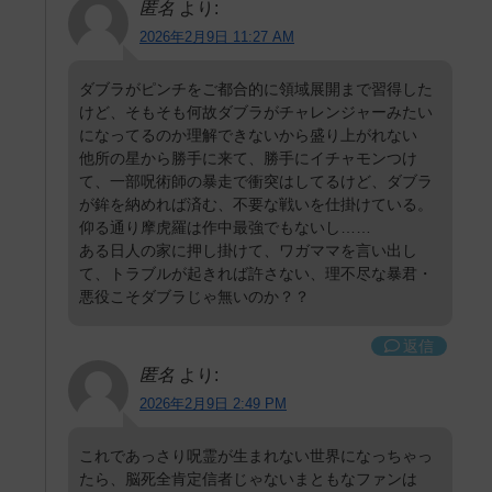
匿名
より:
2026年2月9日 11:27 AM
ダブラがピンチをご都合的に領域展開まで習得した
けど、そもそも何故ダブラがチャレンジャーみたい
になってるのか理解できないから盛り上がれない
他所の星から勝手に来て、勝手にイチャモンつけ
て、一部呪術師の暴走で衝突はしてるけど、ダブラ
が鉾を納めれば済む、不要な戦いを仕掛けている。
仰る通り摩虎羅は作中最強でもないし……
ある日人の家に押し掛けて、ワガママを言い出し
て、トラブルが起きれば許さない、理不尽な暴君・
悪役こそダブラじゃ無いのか？？
返信
匿名
より:
2026年2月9日 2:49 PM
これであっさり呪霊が生まれない世界になっちゃっ
たら、脳死全肯定信者じゃないまともなファンは