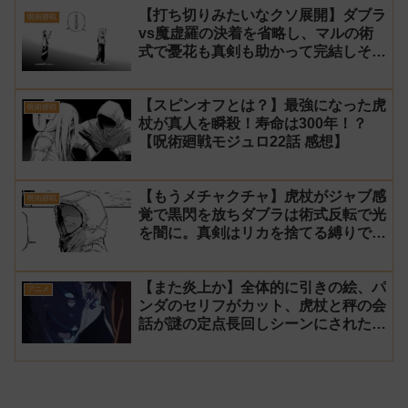
【打ち切りみたいなクソ展開】ダブラ
呪術廻戦
vs魔虚羅の決着を省略し、マルの術
式で憂花も真剣も助かって完結しそう
【呪術廻戦モジュロ23話 感想】
【スピンオフとは？】最強になった虎
呪術廻戦
杖が真人を瞬殺！寿命は300年！？
【呪術廻戦モジュロ22話 感想】
【もうメチャクチャ】虎杖がジャブ感
呪術廻戦
覚で黒閃を放ちダブラは術式反転で光
を闇に。真剣はリカを捨てる縛りでマ
ルに勝利【呪術廻戦モジュロ20話 感
想】
【また炎上か】全体的に引きの絵、パ
アニメ
ンダのセリフがカット、虎杖と秤の会
話が謎の定点長回しシーンにされた呪
術3期 死滅回遊 5話感想【御所園監督
演出】