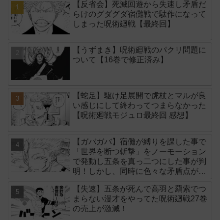
【反省会】死滅回遊から失速し矛盾だ
らけのグダグダ宿儺戦で駄作になって
しまった呪術廻戦【最終回】
【うずまき】呪術廻戦のパクリ問題に
ついて【16巻で修正済み】
【蛇足】駆け足展開で虎杖とマルが良
い感じにして終わってつまらなかった
【呪術廻戦モジュロ最終回 感想】
【ガバガバ】宿儺が縛りを課した事で
「世界を断つ斬撃」をノーモーション
で発動し五条を真っ二つにした事が判
明！しかし、同時に色々な矛盾点が生
まれてしまいました【後付け】
【失速】五条が死んで高羽と羂索でつ
まらない漫才をやってた呪術廻戦27巻
の売上が激減！