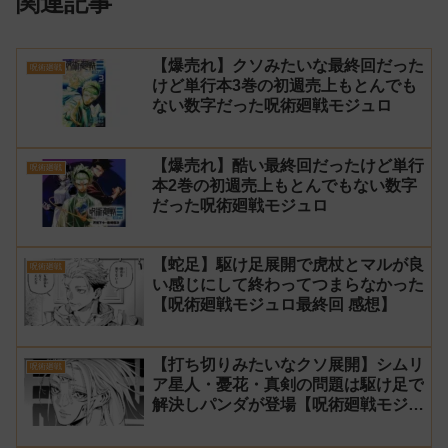
関連記事
【爆売れ】クソみたいな最終回だった
呪術廻戦
けど単行本3巻の初週売上もとんでも
ない数字だった呪術廻戦モジュロ
【爆売れ】酷い最終回だったけど単行
呪術廻戦
本2巻の初週売上もとんでもない数字
だった呪術廻戦モジュロ
【蛇足】駆け足展開で虎杖とマルが良
呪術廻戦
い感じにして終わってつまらなかった
【呪術廻戦モジュロ最終回 感想】
【打ち切りみたいなクソ展開】シムリ
呪術廻戦
ア星人・憂花・真剣の問題は駆け足で
解決しパンダが登場【呪術廻戦モジュ
ロ24話 感想】