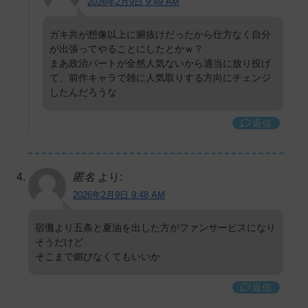
2026年2月9日 9:49 AM
ガキ共が想像以上に腑抜けだったから仕方なく自分
が出張ってやることにしたとかｗ？
まあ政治パートが全然人気ないから適当に放り投げ
て、前作キャラで雑に人気取りする方向にチェンジ
したんだろうな
返信
匿名
より:
2026年2月9日 9:48 AM
宿儺より五条と夏油を出した方がファンサービスになり
そうだけど
そこまで媚びなくてもいいか
返信