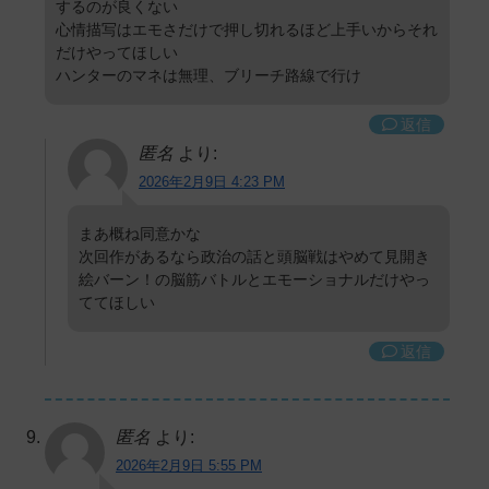
するのが良くない
心情描写はエモさだけで押し切れるほど上手いからそれ
だけやってほしい
ハンターのマネは無理、ブリーチ路線で行け
返信
匿名
より:
2026年2月9日 4:23 PM
まあ概ね同意かな
次回作があるなら政治の話と頭脳戦はやめて見開き
絵バーン！の脳筋バトルとエモーショナルだけやっ
ててほしい
返信
匿名
より:
2026年2月9日 5:55 PM