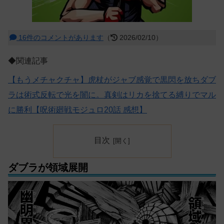
16件のコメントがあります
（
2026/02/10）
◆関連記事
【もうメチャクチャ】虎杖がジャブ感覚で黒閃を放ちダブ
ラは術式反転で光を闇に。真剣はリカを捨てる縛りでマル
に勝利【呪術廻戦モジュロ20話 感想】
目次
ダブラが領域展開