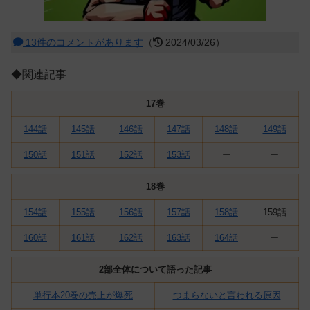
13件のコメントがあります
（
2024/03/26）
◆関連記事
17巻
144話
145話
146話
147話
148話
149話
150話
151話
152話
153話
ー
ー
18巻
154話
155話
156話
157話
158話
159話
160話
161話
162話
163話
164話
ー
2部全体について語った記事
単行本20巻の売上が爆死
つまらないと言われる原因