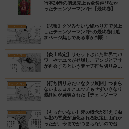
行本24巻の初週売上も全然伸びなか
ったチェンソーマン2部【最終巻】
【悲報】クソみたいな終わり方で炎上
チェンソーマン
したチェンソーマン2部の最終巻は追
加ページ無しである事が判明！
【炎上確定】リセットされた世界でパ
チェンソーマン
ワーやナユタが登場し、デンジとアサ
が再会するという夢オチ打ち切りみた
いな終わり方【チェンソーマン2部 最
終回 感想】
【打ち切りみたいなクソ展開】つまら
チェンソーマン
ないままヨルとエッチもせずいきなり
最終回が発表された【チェンソーマン
2部 231話感想】
【もったいない】死の概念が消えて虫
チェンソーマン
や獣の悪魔が強化される設定は面白か
ったが、今までがつまらないので台無