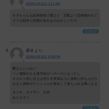
2024年3月21日 3:11 AM
キガちゃんも結局雑魚で萎えた 支配より恐怖抱かれて
そうな戦争と飢餓があれなのおかしいだろ
返信
匿名
より:
2024年3月26日 9:09 PM
鬱なんじゃね？
一ノ瀬家の人も後半絵がヘロヘロになったし
オカルト的に言えば何かを実体以上に過剰に持ち上げら
れると過剰ポテンシャルが発生して落ちぶれる事になる
タツキ、タイザン、大谷
みんなそう
返信