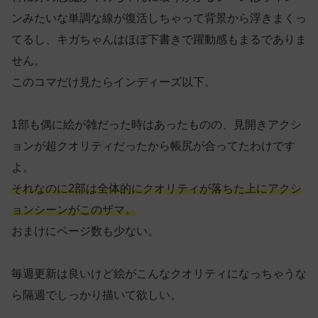
ンみたいな単調な線が復活しちゃって背景から浮きまくっ
てるし、キガちゃんはほぼ下書きで躍動感もまるでありま
せん。
このコマだけ見たらインディーズ以下。
1部も偶に絵が雑だった時はあったものの、見開きアクシ
ョンが超クオリティだったから帳尻が合ってたわけです
よ。
それなのに2部は全体的にクオリティが落ちた上にアクシ
ョンシーンがこのザマ。
おまけにページ数も少ない。
毎週更新は良いけど絵がこんなクオリティになっちゃうな
ら隔週でしっかり描いて欲しい。