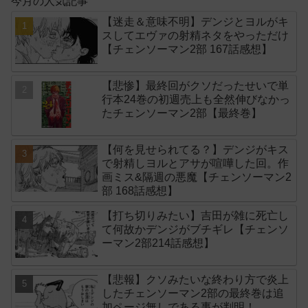
今月の人気記事
【迷走＆意味不明】デンジとヨルがキ
スしてエヴァの射精ネタをやっただけ
【チェンソーマン2部 167話感想】
【悲惨】最終回がクソだったせいで単
行本24巻の初週売上も全然伸びなかっ
たチェンソーマン2部【最終巻】
【何を見せられてる？】デンジがキス
で射精しヨルとアサが喧嘩した回。作
画ミス&隔週の悪魔【チェンソーマン2
部 168話感想】
【打ち切りみたい】吉田が雑に死亡し
て何故かデンジがブチギレ【チェンソ
ーマン2部214話感想】
【悲報】クソみたいな終わり方で炎上
したチェンソーマン2部の最終巻は追
加ページ無しである事が判明！