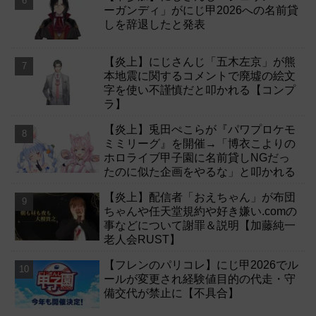
ーガンディ」がにじ甲2026への名前貸
しを辞退したと発表
【炎上】にじさんじ「五木左京」が熊
本地震に関するコメントで廃墟の絵文
字を使い不謹慎だと叩かれる【コンプ
ラ】
【炎上】兎田ぺこらが『パワプロケモ
ミミリーグ』を開催→「博衣こよりの
ホロライブ甲子園に名前貸しNGだっ
たのに似た企画をやるな」と叩かれる
【炎上】配信者「おえちゃん」が布団
ちゃんや任天堂規約や好き嫌い.comの
事などについて謝罪＆説明【加藤純一
老人会RUST】
【フレンのパリコレ】にじ甲2026でル
ールが変更され経験値目的の代走・守
備交代が禁止に【不具合】