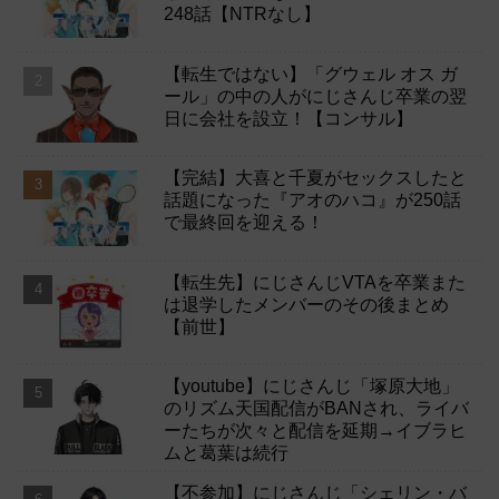
248話【NTRなし】
【転生ではない】「グウェル オス ガ
ール」の中の人がにじさんじ卒業の翌
日に会社を設立！【コンサル】
【完結】大喜と千夏がセックスしたと
話題になった『アオのハコ』が250話
で最終回を迎える！
【転生先】にじさんじVTAを卒業また
は退学したメンバーのその後まとめ
【前世】
【youtube】にじさんじ「塚原大地」
のリズム天国配信がBANされ、ライバ
ーたちが次々と配信を延期→イブラヒ
ムと葛葉は続行
【不参加】にじさんじ「シェリン・バ