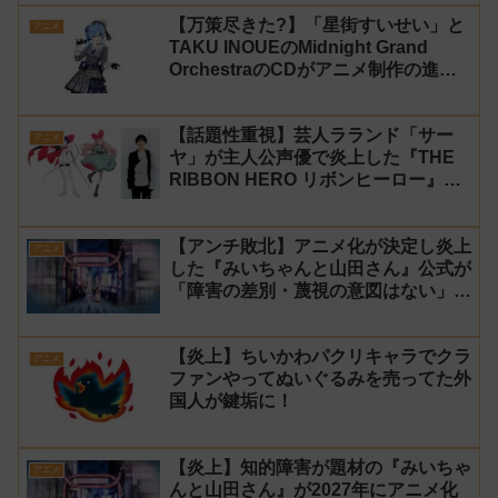
【万策尽きた?】「星街すいせい」と
アニメ
TAKU INOUEのMidnight Grand
OrchestraのCDがアニメ制作の進行
問題で発売中止に
【話題性重視】芸人ラランド「サー
アニメ
ヤ」が主人公声優で炎上した『THE
RIBBON HERO リボンヒーロー』に
にじさんじvtuber「月ノ美兎」「ル
ンルン」「でびでび・でびる」が出
【アンチ敗北】アニメ化が決定し炎上
演！
アニメ
した『みいちゃんと山田さん』公式が
「障害の差別・蔑視の意図はない」と
発表！【みい山】
【炎上】ちいかわパクリキャラでクラ
アニメ
ファンやってぬいぐるみを売ってた外
国人が鍵垢に！
【炎上】知的障害が題材の『みいちゃ
アニメ
んと山田さん』が2027年にアニメ化