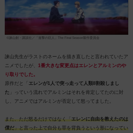
©諫山創・講談社／「進撃の巨人」The Final Season製作委員会
諫山先生がラストのネームを描き直したと言われていたア
ニメでしたが、
1番大きな変更点はエレンとアルミンのや
り取りでした。
原作だと「
エレンが1人で突っ走って人類8割殺しまし
た
」っていう流れでアルミンはそれを肯定してたのに対
し、アニメではアルミンが否定して怒ってました。
また、ただ怒るだけではなく「
エレンに自由を教えたのは
僕だ
」と言った上で自分も罪を背負うという形になってい