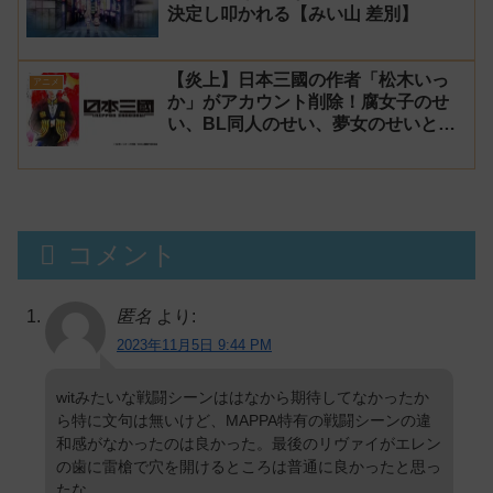
決定し叩かれる【みい山 差別】
【炎上】日本三國の作者「松木いっ
アニメ
か」がアカウント削除！腐女子のせ
い、BL同人のせい、夢女のせいと騒
がれるが、決定的な原因は不明
コメント
匿名
より:
2023年11月5日 9:44 PM
witみたいな戦闘シーンははなから期待してなかったか
ら特に文句は無いけど、MAPPA特有の戦闘シーンの違
和感がなかったのは良かった。最後のリヴァイがエレン
の歯に雷槍で穴を開けるところは普通に良かったと思っ
たな。