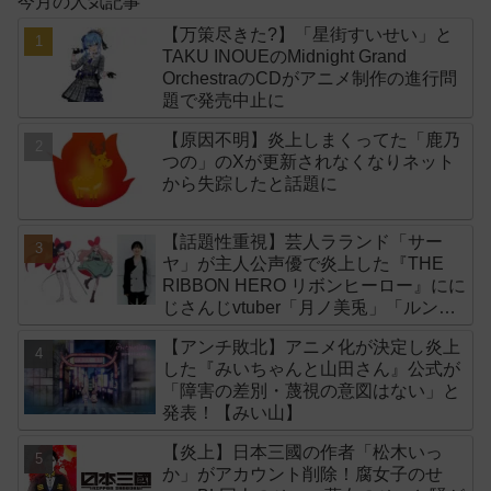
今月の人気記事
【万策尽きた?】「星街すいせい」と
TAKU INOUEのMidnight Grand
OrchestraのCDがアニメ制作の進行問
題で発売中止に
【原因不明】炎上しまくってた「鹿乃
つの」のXが更新されなくなりネット
から失踪したと話題に
【話題性重視】芸人ラランド「サー
ヤ」が主人公声優で炎上した『THE
RIBBON HERO リボンヒーロー』にに
じさんじvtuber「月ノ美兎」「ルンル
ン」「でびでび・でびる」が出演！
【アンチ敗北】アニメ化が決定し炎上
した『みいちゃんと山田さん』公式が
「障害の差別・蔑視の意図はない」と
発表！【みい山】
【炎上】日本三國の作者「松木いっ
か」がアカウント削除！腐女子のせ