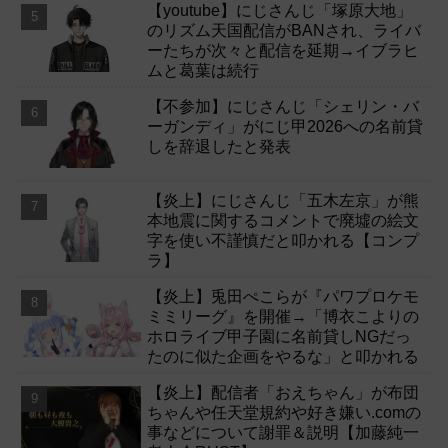
【youtube】にじさんじ「塚原大地」
のリズム天国配信がBANされ、ライバ
ーたちが次々と配信を延期→イブラヒ
ムと葛葉は続行
【不参加】にじさんじ「シェリン・バ
ーガンディ」がにじ甲2026への名前貸
しを辞退したと発表
【炎上】にじさんじ「五木左京」が熊
本地震に関するコメントで廃墟の絵文
字を使い不謹慎だと叩かれる【コンプ
ラ】
【炎上】兎田ぺこらが『パワプロケモ
ミミリーグ』を開催→「博衣こよりの
ホロライブ甲子園に名前貸しNGだっ
たのに似た企画をやるな」と叩かれる
【炎上】配信者「おえちゃん」が布団
ちゃんや任天堂規約や好き嫌い.comの
事などについて謝罪＆説明【加藤純一