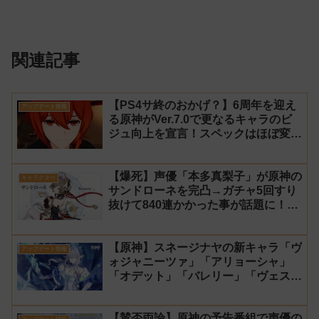
関連記事
【PS4サ終のおかげ？】6周年を迎え
アップデート情報
る原神がVer.7.0で更なるキャラのビ
ジュ向上を宣言！スペックはほぼ変わ
らず【過去キャラ ディルック】
【爆死】声優「本多真梨子」が原神の
キャラクター
サンドローネを完凸→ガチャ5回すり
抜けて840連かかった事が話題に！
【同接】
【原神】スネージナヤの新キャラ「ヴ
アップデート情報
ォジャニーツァ」「アリョーシャ」
「オデット」「バレリー」「ヴェス
ナ」「ダニカ」「ノイ」「ミティヤ」
「アナスターシャ・フョードロヴナ・
【賛否両論】原神の予告番組で声優の
スネージナヤ」が一斉に発表！【声優