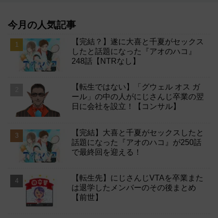
今月の人気記事
【完結？】遂に大喜と千夏がセックス
したと話題になった『アオのハコ』
248話【NTRなし】
【転生ではない】「グウェル オス ガ
ール」の中の人がにじさんじ卒業の翌
日に会社を設立！【コンサル】
【完結】大喜と千夏がセックスしたと
話題になった『アオのハコ』が250話
で最終回を迎える！
【転生先】にじさんじVTAを卒業また
は退学したメンバーのその後まとめ
【前世】