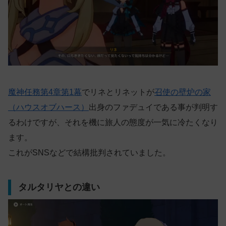
魔神任務第4章第1幕
でリネとリネットが
召使の壁炉の家
（ハウスオブハース）
出身のファデュイである事が判明す
るわけですが、それを機に旅人の態度が一気に冷たくなり
ます。
これがSNSなどで結構批判されていました。
タルタリヤとの違い