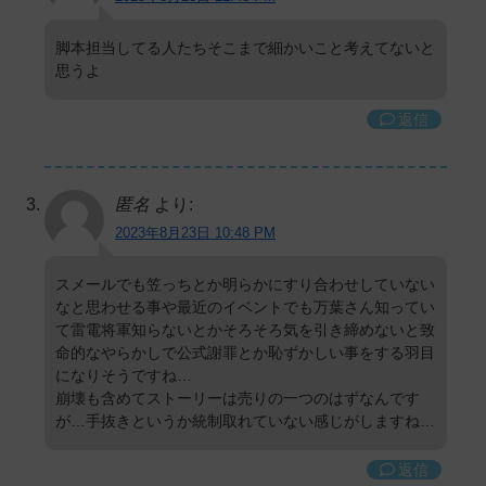
脚本担当してる人たちそこまで細かいこと考えてないと
思うよ
返信
匿名
より:
2023年8月23日 10:48 PM
スメールでも笠っちとか明らかにすり合わせしていない
なと思わせる事や最近のイベントでも万葉さん知ってい
て雷電将軍知らないとかそろそろ気を引き締めないと致
命的なやらかしで公式謝罪とか恥ずかしい事をする羽目
になりそうですね…
崩壊も含めてストーリーは売りの一つのはずなんです
が…手抜きというか統制取れていない感じがしますね…
返信