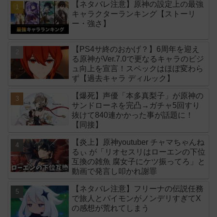
【ネタバレ注意】原神の設定上の最強
キャラクターランキング【ストーリ
ー・強さ】
【PS4サ終のおかげ？】6周年を迎え
る原神がVer.7.0で更なるキャラのビジ
ュ向上を宣言！スペックはほぼ変わら
ず【過去キャラ ディルック】
【爆死】声優「本多真梨子」が原神の
サンドローネを完凸→ガチャ5回すり
抜けて840連かかった事が話題に！
【同接】
【炎上】原神youtuber チャマちゃんね
るぃ が「リオセスリはローエンの下位
互換の雑魚 腐女子にケツ振ってろ」と
動画で発言し叩かれ謝罪
【ネタバレ注意】フリーナの伝説任務
で旅人とパイモンがノンデリすぎてX
の感想が荒れてしまう