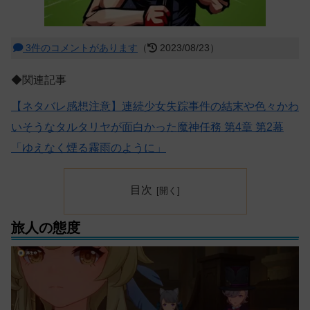
3件のコメントがあります
（
2023/08/23）
◆関連記事
【ネタバレ感想注意】連続少女失踪事件の結末や色々かわ
いそうなタルタリヤが面白かった魔神任務 第4章 第2幕
「ゆえなく煙る霧雨のように」
目次
旅人の態度