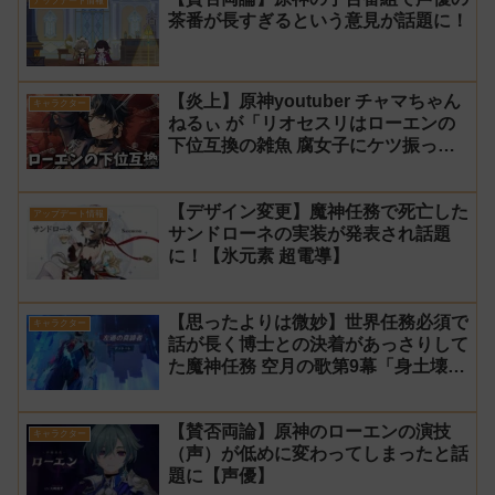
アップデート情報
茶番が長すぎるという意見が話題に！
氷神 第10位】
【炎上】原神youtuber チャマちゃん
キャラクター
ねるぃ が「リオセスリはローエンの
下位互換の雑魚 腐女子にケツ振って
ろ」と動画で発言し叩かれ謝罪
【デザイン変更】魔神任務で死亡した
アップデート情報
サンドローネの実装が発表され話題
に！【氷元素 超電導】
【思ったよりは微妙】世界任務必須で
キャラクター
話が長く博士との決着があっさりして
た魔神任務 空月の歌第9幕「身土壊
空、五蘊識転」第10幕「虚空劫灰の
プラーナ」感想
【賛否両論】原神のローエンの演技
キャラクター
（声）が低めに変わってしまったと話
題に【声優】