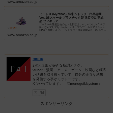
www.amazon.co.jp
ミートス (Myethos) 原神 シトラリ・白星黒曜
Ver. 1/8スケール プラスチック製 塗装済み 完成
品 フィギュア
「キミへの態度は他のヒトと同じよ。ベ、ベツにトクベツ
扱いなんてしてないから。」オープンワールドアクション
RPG『原神』より、「シトラリ・白星黒曜Ver.」1/8スケー
ルフィギュアが登場!イツパパを抱きしめながら紫の丸い絨
www.amazon.co.jp
毯に腰を下ろしたシト…
menu
2次元全般が好きな所謂オタク。
vtuber・漫画・アニメ・ゲーム・映画など幅広
い話題を取り扱っていて、自分の正直な感想
を発信する事がモットーです。
Xもやっています。「@menuguildsystem」
スポンサーリンク