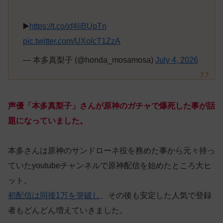
▶️
https://t.co/xf4liBUpTn
pic.twitter.com/UXoIcT1ZzA
— 本多真梨子 (@honda_mosamosa)
July 4, 2026
声優「本多真梨子」さんが原神のガチャで爆死した事が話
題になっていました。
本多さんは原神のサンドローネ役を務めた事から元々持っ
ていたyoutubeチャンネルで原神配信を始めたところ大ヒ
ット。
初配信は同接1万を突破し
、その後も安定した人気で登録
者もどんどん増えていきました。