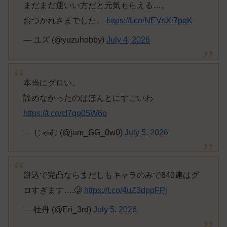
まだまだ運いい方だと元気もらえる…。
おつかれさまでした。
https://t.co/NEVsXi7pqK
— ユズ (@yuzuhobby)
July 4, 2026
本当にグロい。
諦めなかったのはほんとにすごいわ
https://t.co/cI7qq05W6o
— じゃむ (@jam_GG_0w0)
July 5, 2026
餅込で完凸ならまだしもキャラのみで840連はグ
ロすぎます….🥲
https://t.co/4uZ3dppFPj
— 牡丹 (@Eri_3rd)
July 5, 2026