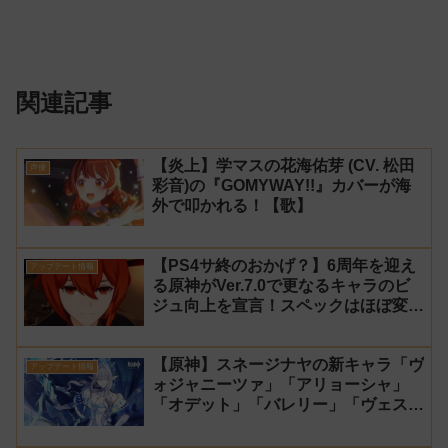
関連記事
【炎上】学マスの花海佑芽 (CV. 松田
声優
彩音)の『GOMYWAY!!』カバーが海
外で叩かれる！【歌】
【PS4サ終のおかげ？】6周年を迎え
アップデート情報
る原神がVer.7.0で更なるキャラのビ
ジュ向上を宣言！スペックはほぼ変わ
らず【過去キャラ ディルック】
【原神】スネージナヤの新キャラ「ヴ
アップデート情報
ォジャニーツァ」「アリョーシャ」
「オデット」「バレリー」「ヴェス
ナ」「ダニカ」「ノイ」「ミティヤ」
「アナスターシャ・フョードロヴナ・