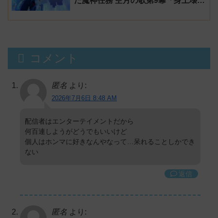
た魔神任務 空月の歌第9幕「身土壊
空、五蘊識転」第10幕「虚空劫灰の
プラーナ」感想
コメント
匿名
より:
2026年7月6日 8:48 AM
配信者はエンターテイメントだから
何百連しようがどうでもいいけど
個人はホンマに好きなんやなって…呆れることしかでき
ない
返信
匿名
より: