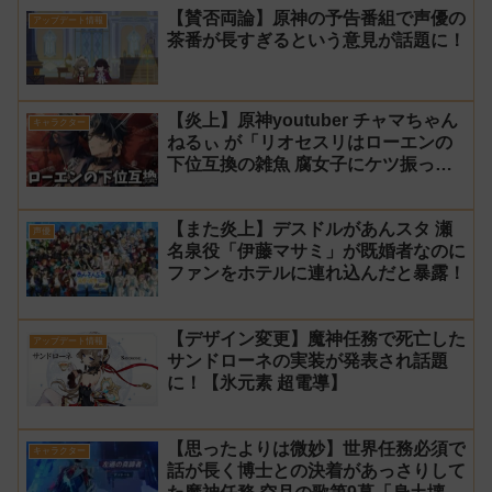
【賛否両論】原神の予告番組で声優の
スネージナヤ」が一斉に発表！【声優
アップデート情報
茶番が長すぎるという意見が話題に！
氷神 第10位】
【炎上】原神youtuber チャマちゃん
キャラクター
ねるぃ が「リオセスリはローエンの
下位互換の雑魚 腐女子にケツ振って
ろ」と動画で発言し叩かれ謝罪
【また炎上】デスドルがあんスタ 瀬
声優
名泉役「伊藤マサミ」が既婚者なのに
ファンをホテルに連れ込んだと暴露！
【デザイン変更】魔神任務で死亡した
アップデート情報
サンドローネの実装が発表され話題
に！【氷元素 超電導】
【思ったよりは微妙】世界任務必須で
キャラクター
話が長く博士との決着があっさりして