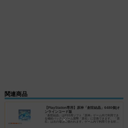
関連商品
【PlayStation専用】原神「創世結晶」6480個|オ
ンラインコード版
「創世結晶」はPS5用ソフト『原神』ゲーム内で利用でき
る補給パックやゲーム貨幣「原石」に交換できます。 「原
石」は次の場合に使われます。ゲーム内で利用できる祈願
アイテム「出会いの縁」、「紡がれた運命」の交換、「祈
願」システムで一定の確率でレ…