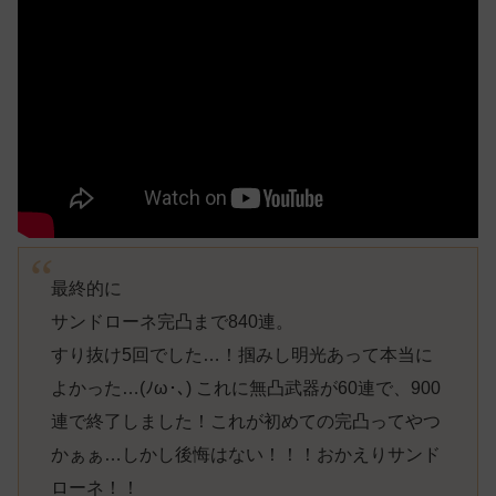
最終的に
サンドローネ完凸まで840連。
すり抜け5回でした…！掴みし明光あって本当に
よかった…(ﾉω･､) これに無凸武器が60連で、900
連で終了しました！これが初めての完凸ってやつ
かぁぁ…しかし後悔はない！！！おかえりサンド
ローネ！！