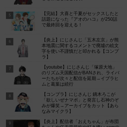
【完結】大喜と千夏がセックスしたと
話題になった『アオのハコ』が250話
で最終回を迎える！
【炎上】にじさんじ「五木左京」が熊
本地震に関するコメントで廃墟の絵文
字を使い不謹慎だと叩かれる【コンプ
ラ】
【youtube】にじさんじ「塚原大地」
のリズム天国配信がBANされ、ライバ
ーたちが次々と配信を延期→イブラヒ
ムと葛葉は続行
【コンプラ】にじさんじ 鏑木ろこが
「欲しいぜナマポ」と発言し石神のぞ
みが爆笑→アーカイブをカット【あら
なみマイクラ】
【炎上】配信者「おえちゃん」が布団