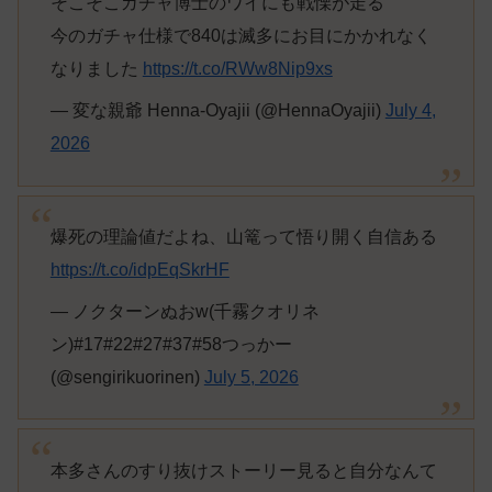
そこそこガチャ博士のワイにも戦慄が走る
今のガチャ仕様で840は滅多にお目にかかれなく
なりました
https://t.co/RWw8Nip9xs
— 変な親爺 Henna-Oyajii (@HennaOyajii)
July 4,
2026
爆死の理論値だよね、山篭って悟り開く自信ある
https://t.co/idpEqSkrHF
— ノクターンぬおw(千霧クオリネ
ン)#17#22#27#37#58つっかー
(@sengirikuorinen)
July 5, 2026
本多さんのすり抜けストーリー見ると自分なんて