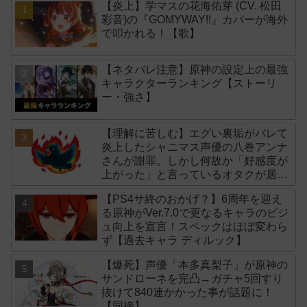
【炎上】学マスの花海佑芽 (CV. 松田
彩音)の『GOMYWAY!!』カバーが海外
で叩かれる！【歌】
【ネタバレ注意】原神の設定上の最強
キャラクターランキング【ストーリ
ー・強さ】
【理解に苦しむ】エグい裏垢がバレて
炎上したシャニマス声優の八巻アンナ
さんが謝罪。しかし何故か「好感度が
上がった」と言っているオタクが居る
模様
【PS4サ終のおかげ？】6周年を迎え
る原神がVer.7.0で更なるキャラのビジ
ュ向上を宣言！スペックはほぼ変わら
ず【過去キャラ ディルック】
【爆死】声優「本多真梨子」が原神の
サンドローネを完凸→ガチャ5回すり
抜けて840連かかった事が話題に！
【同接】