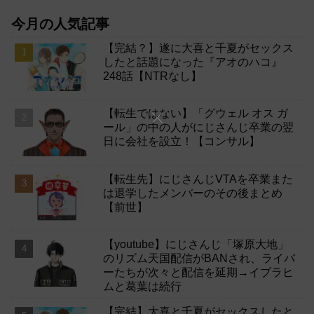
今月の人気記事
【完結？】遂に大喜と千夏がセックス
したと話題になった『アオのハコ』
248話【NTRなし】
【転生ではない】「グウェル オス ガ
ール」の中の人がにじさんじ卒業の翌
日に会社を設立！【コンサル】
【転生先】にじさんじVTAを卒業また
は退学したメンバーのその後まとめ
【前世】
【youtube】にじさんじ「塚原大地」
のリズム天国配信がBANされ、ライバ
ーたちが次々と配信を延期→イブラヒ
ムと葛葉は続行
【完結】大喜と千夏がセックスしたと