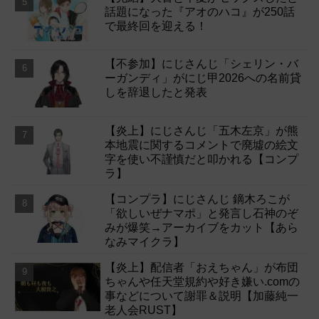
話題になった『アオのハコ』が250話
で最終回を迎える！
【不参加】にじさんじ「シェリン・バ
ーガンディ」がにじ甲2026への名前貸
しを辞退したと発表
【炎上】にじさんじ「五木左京」が熊
本地震に関するコメントで廃墟の絵文
字を使い不謹慎だと叩かれる【コンプ
ラ】
【コンプラ】にじさんじ 鏑木ろこが
「欲しいぜナマポ」と発言し石神のぞ
みが爆笑→アーカイブをカット【あら
なみマイクラ】
【炎上】配信者「おえちゃん」が布団
ちゃんや任天堂規約や好き嫌い.comの
事などについて謝罪＆説明【加藤純一
老人会RUST】