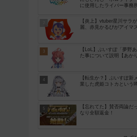
に使用したライバー事務所「
【炎上】vtuber星川サ
麗、赤見かるびがアイマ
【LoL】ぶいすぽ「夢野
た事について説明【あか
【転生か？】ぶいすぽ新
業した虎姫コトカという
【忘れてた】賛否両論だ
なり全額返金！