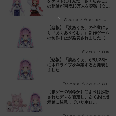
をゲストに呼んだ「さくらみこ」
の配信が同接13万人を突破【タイ
マン企画】
2024.08.22
2024.08.28
7
【悲報】「湊あくあ」の卒業によ
り『あくありうむ。』新作ゲーム
の制作中止が発表されました【あ
くたん】
2024.08.07
10
【悲報】「湊あくあ」が8月28日
にホロライブを卒業すると発表し
ました
2024.08.06
2024.08.22
17
【箱ゲーの宿命か】こよりは拡散
されたデマを否定し、あくあは指
示厨に注意していたホロ
ARK【にじGTA】
2024.07.27
2024.07.30
29