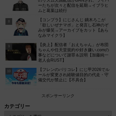
のリズム天国配信がBANされ、ライバ
ーたちが次々と配信を延期→イブラヒ
ムと葛葉は続行
【コンプラ】にじさんじ 鏑木ろこが
「欲しいぜナマポ」と発言し石神のぞ
みが爆笑→アーカイブをカット【あら
なみマイクラ】
【炎上】配信者「おえちゃん」が布団
ちゃんや任天堂規約や好き嫌い.comの
事などについて謝罪＆説明【加藤純一
老人会RUST】
【フレンのパリコレ】にじ甲2026でル
ールが変更され経験値目的の代走・守
備交代が禁止に【不具合】
スポンサーリンク
カテゴリー