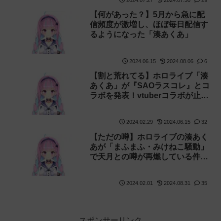
【何があった？】5月から急に配
信頻度が激増し、ほぼ毎日配信す
るようになった「湊あくあ」
2024.06.15
2024.08.06
6
【割と荒れてる】ホロライブ「湊
あくあ」が『SAOラスコレ』とコ
ラボを発表！vtuberコラボが止ま
らない【添い寝】
2024.02.29
2024.06.15
32
【ただの噂】ホロライブの湊あく
あが「まふまふ・みけねこ騒動」
で天月との噂が再燃している件に
ついて注意喚起してました
【LINE】
2024.02.01
2024.08.31
35
スポンサーリンク