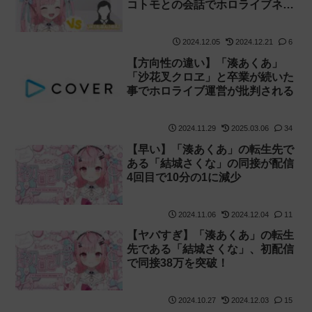
コトモとの会話でホロライブネタ
を披露！
2024.12.05
2024.12.21
6
【方向性の違い】「湊あくあ」
「沙花叉クロヱ」と卒業が続いた
事でホロライブ運営が批判される
2024.11.29
2025.03.06
34
【早い】「湊あくあ」の転生先で
ある「結城さくな」の同接が配信
4回目で10分の1に減少
2024.11.06
2024.12.04
11
【ヤバすぎ】「湊あくあ」の転生
先である「結城さくな」、初配信
で同接38万を突破！
2024.10.27
2024.12.03
15