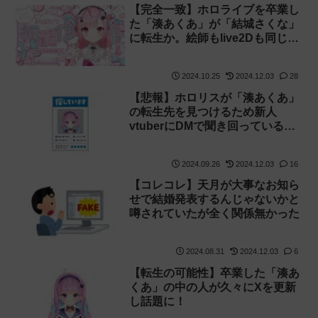
【完全一致】ホロライブを卒業し
た「湊あくあ」が「結城さくな」
に転生か。絵師もlive2Dも同じ担
当者
2024.10.25
2024.12.03
28
【悲報】ホロリスが「湊あくあ」
の転生先を見つけるため新人
vtuberにDMで聞き回っている模
様
2024.09.26
2024.12.03
16
【コレコレ】天月が大事なお知ら
せで結婚発表するんじゃないかと
噂されていたが全く関係無かった
2024.08.31
2024.12.03
6
【転生の可能性】卒業した「湊あ
くあ」の中の人が久々にXを更新
し話題に！