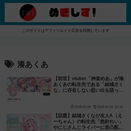
このサイトはアフィリエイト広告を利用しています
湊あくあ
【前世】vtuber「神楽めあ」が湊
あくあの転生先である「結城さく
な」に存在しない思い出を語って
しまう
2026.01.08
2026.01.16
16
【話題】結城さくなが友人A（え
ーちゃん）の転生先「悠針れい」
やにじさんじライバーに逆凸配