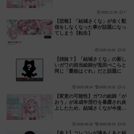
信！【同接】
2025.11.29
7
【悲報】「結城さくな」が全く配
信をしなくなった事が話題になっ
てしまう【転生】
2025.10.02
25
【姉妹？】「結城さくな」の新し
いガワの担当絵師が兎田ぺこらと
同じ「憂姫はぐれ」だと話題に
2025.09.24
2025.10.02
11
【変更の可能性】ガワの絵師「が
おう」が未成年淫行を暴露され炎
上したため、結城さくなが今後の
活動を調整！
2025.06.30
2025.09.24
23
【炎上】コレコレが湊あくあと結