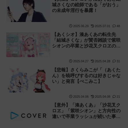
城さくなの絵師である「がおう」
の未成年淫行を暴露！
2025.06.29
2025.07.01
48
【あくシオ】湊あくあの転生先
「結城さくな」が賛否雑談で紫咲
シオンの卒業と沙花叉クロヱの転
生先「雨海ルカ」について触れ
る！
2025.04.27
2025.04.28
31
【悲報】さくらみこが「（あくた
ん）を暁呼びするのは好きじゃな
い」と発言【ぺこみこ】
2025.04.06
2025.04.08
21
【意外】「湊あくあ」「沙花叉ク
ロヱ」「紫咲シオン」と方向性の
違いで卒業ラッシュが続いた事に
関してYAGOOが声明を発表！