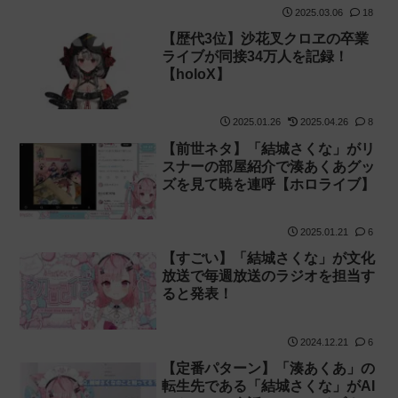
2025.03.06
18
【歴代3位】沙花叉クロヱの卒業
ライブが同接34万人を記録！
【holoX】
2025.01.26
2025.04.26
8
【前世ネタ】「結城さくな」がリ
スナーの部屋紹介で湊あくあグッ
ズを見て暁を連呼【ホロライブ】
2025.01.21
6
【すごい】「結城さくな」が文化
放送で毎週放送のラジオを担当す
ると発表！
2024.12.21
6
【定番パターン】「湊あくあ」の
転生先である「結城さくな」がAI