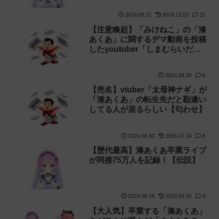
2024.08.31
2024.12.03
15
【注意喚起】「みけねこ」の「湊
あくあ」に関するデマ動画を投稿
したyoutuber「しまむらいだ
ー」がデマを認め謝罪
2024.08.30
8
【売名】vtuber「太母神ナギ」が
「湊あくあ」の転生先だと勘違い
してる人が居るらしい【匂わせ】
2024.08.30
2025.07.24
8
【歴代最高】湊あくあ卒業ライブ
が同接75万人を記録！【伝説】
2024.08.28
2025.04.26
9
【大人気】卒業する「湊あくあ」